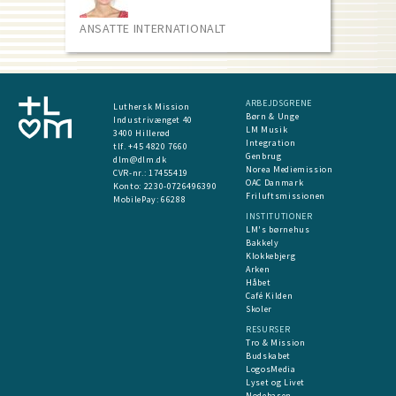
ANSATTE INTERNATIONALT
ARBEJDSGRENE
Luthersk Mission
Børn & Unge
Industrivænget 40
LM Musik
3400 Hillerød
Integration
tlf. +45 4820 7660
Genbrug
dlm@dlm.dk
Norea Mediemission
CVR-nr.: 17455419
OAC Danmark
​Konto:
2230-0726496390
Friluftsmissionen
MobilePay:
66288
INSTITUTIONER
LM's børnehus
Bakkely
Klokkebjerg
Arken
Håbet
Café Kilden
Skoler
RESURSER
Tro & Mission
Budskabet
LogosMedia
Lyset og Livet
Nodebasen