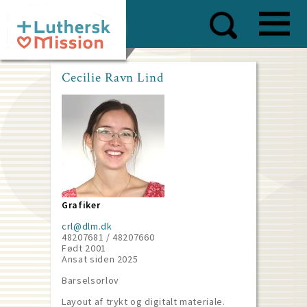
Skip
to
main
content
Cecilie Ravn Lind
Grafiker
crl@dlm.dk
48207681 / 48207660
Født 2001
Ansat siden
2025
Barselsorlov
Layout af trykt og digitalt materiale.