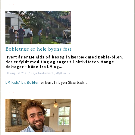
Bobletræf er hele byens fest
Hvert år er LM Kids på besøg i Skærbæk med Boble-bilen,
der er fyldt med ting og sager til aktiviteter. Mange
deltager – både fra LM og…
18. august 2021 / Kaja Lauterbach, kl@dlm.dk
LM Kids’ bil Boblen
er kendt i byen Skærbæk…