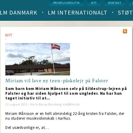
Service
PRIVATLIVSPOLITIK
NYT
KONTAKT
menu
LM DANMARK
LM INTERNATIONALT
STØT
Main
navigation
(level
1)
NYT
Miriam vil lave ny teen-påskelejr på Falster
Som barn kom Miriam Månsson selv på Sildestrup-lejren på
Falster og har siden hjulpet til som ungleder. Nu har hun
taget initiativ til at…
23. august 2021 / Karin Borup Ravnborg; kbr@dlm.dk
Miriam Månsson er en helt almindelig 22-årig kristen fra Falster, der
nu studerer musikvidenskab i Aarhus.
Det usædvanlige er, at…