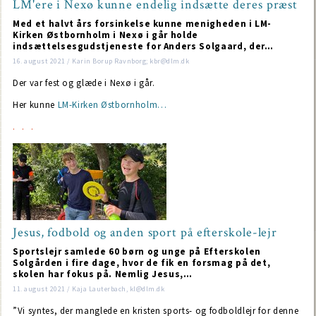
LM'ere i Nexø kunne endelig indsætte deres præst
Med et halvt års forsinkelse kunne menigheden i LM-
Kirken Østbornholm i Nexø i går holde
indsættelsesgudstjeneste for Anders Solgaard, der…
16. august 2021 / Karin Borup Ravnborg; kbr@dlm.dk
Der var fest og glæde i Nexø i går.
Her kunne
LM-Kirken Østbornholm…
Jesus, fodbold og anden sport på efterskole-lejr
Sportslejr samlede 60 børn og unge på Efterskolen
Solgården i fire dage, hvor de fik en forsmag på det,
skolen har fokus på. Nemlig Jesus,…
11. august 2021 / Kaja Lauterbach, kl@dlm.dk
”Vi syntes, der manglede en kristen sports- og fodboldlejr for denne