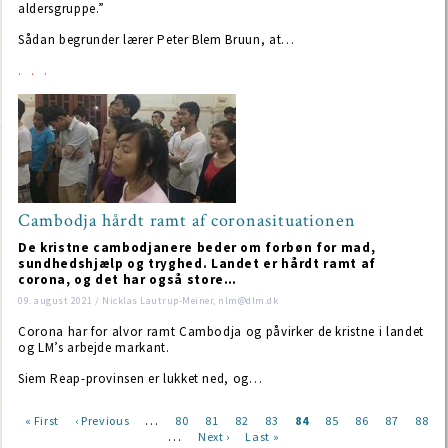
aldersgruppe.”
Sådan begrunder lærer Peter Blem Bruun, at…
Cambodja hårdt ramt af coronasituationen
De kristne cambodjanere beder om forbøn for mad,
sundhedshjælp og tryghed. Landet er hårdt ramt af
corona, og det har også store…
09. august 2021 / Nicklas Lautrup-Meiner, nlm@dlm.dk
Corona har for alvor ramt Cambodja og påvirker de kristne i landet
og LM’s arbejde markant.
Siem Reap-provinsen er lukket ned, og…
…
First
« First
Previous
‹ Previous
Page
80
Page
81
Page
82
Page
83
Current
84
Page
85
Page
86
Page
87
Page
88
…
page
page
Next
Next ›
Last
Last »
page
Pagination