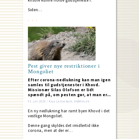
kristne kunne holde gudstjeneste i.
Siden…
Pest giver nye restriktioner i
Mongoliet
Efter corona-nedlukning kan man igen
samles til gudstjenester i Khovd.
Missionær Silas Olofson er lidt
spændt på, om pesten gør, at man er…
01. juli 2020 / Kaja Lauterbach, kl@dlm.dk
En ny nedlukning har ramt byen Khovd i det
vestlige Mongoliet.
Denne gang skyldes det imidlertid ikke
corona, men at der er…