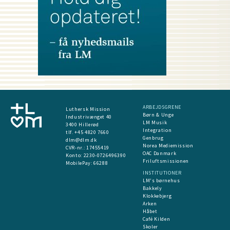
ARBEJDSGRENE
Luthersk Mission
Børn & Unge
Industrivænget 40
LM Musik
3400 Hillerød
Integration
tlf. +45 4820 7660
Genbrug
dlm@dlm.dk
Norea Mediemission
CVR-nr.: 17455419
OAC Danmark
​Konto:
2230-0726496390
Friluftsmissionen
MobilePay:
66288
INSTITUTIONER
LM's børnehus
Bakkely
Klokkebjerg
Arken
Håbet
Café Kilden
Skoler