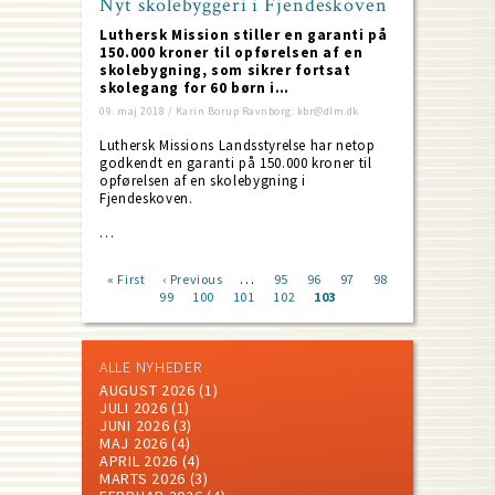
Nyt skolebyggeri i Fjendeskoven
Luthersk Mission stiller en garanti på
150.000 kroner til opførelsen af en
skolebygning, som sikrer fortsat
skolegang for 60 børn i…
09. maj 2018 / Karin Borup Ravnborg: kbr@dlm.dk
Luthersk Missions Landsstyrelse har netop
godkendt en garanti på 150.000 kroner til
opførelsen af en skolebygning i
Fjendeskoven.
…
…
First
« First
Previous
‹ Previous
Page
95
Page
96
Page
97
Page
98
page
Page
99
page
Page
100
Page
101
Page
102
Current
103
Pagination
page
ALLE NYHEDER
AUGUST 2026
(1)
JULI 2026
(1)
JUNI 2026
(3)
MAJ 2026
(4)
APRIL 2026
(4)
MARTS 2026
(3)