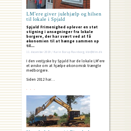
LM'ere giver julehjælp og hilsen
til lokale i Spjald
Spjald Frimenighed oplever en støt
stigning i ansøgninger fra lokale
borgere, der har svært ved at få
økonomien til at hænge sammen op
til…
11. december 2019 / Karin Borup Ravnborg; kbr@dlm.dk
I den vestjyske by Spjald har de lokale LM'ere
et ønske om at hjælpe økonomisk trængte
medborgere.
Siden 2012 har…