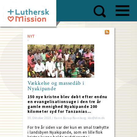
Skip
to
main
content
NYT
Vækkelse og massedåb i
Nyakipande
150 nye kristne blev døbt efter endnu
en evangelisationsuge i den tre år
gamle menighed Nyakipande 200
kilometer syd for Tanzanias…
30. Oktober 2020 / Karin Borup Ravnborg: kbr@dlm.dk
For tre år siden var der kun en smal træhytte
i landsbyen Nyakipande, som en lille flok