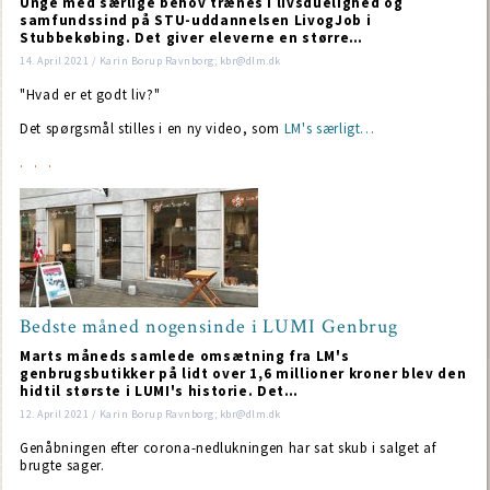
Unge med særlige behov trænes i livsduelighed og
samfundssind på STU-uddannelsen LivogJob i
Stubbekøbing. Det giver eleverne en større…
14. April 2021 / Karin Borup Ravnborg; kbr@dlm.dk
"Hvad er et godt liv?"
Det spørgsmål stilles i en ny video, som
LM's særligt…
Bedste måned nogensinde i LUMI Genbrug
Marts måneds samlede omsætning fra LM's
genbrugsbutikker på lidt over 1,6 millioner kroner blev den
hidtil største i LUMI's historie. Det…
12. April 2021 / Karin Borup Ravnborg; kbr@dlm.dk
Genåbningen efter corona-nedlukningen har sat skub i salget af
brugte sager.