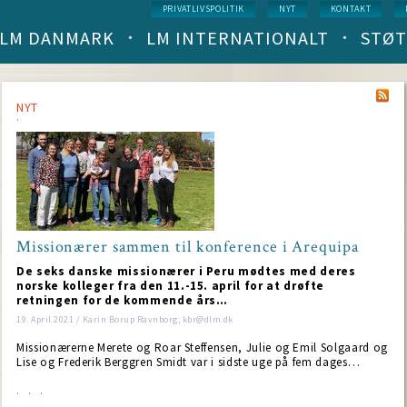
Service
PRIVATLIVSPOLITIK
NYT
KONTAKT
menu
LM DANMARK
LM INTERNATIONALT
STØT
Main
navigation
(level
1)
NYT
Missionærer sammen til konference i Arequipa
NT
De seks danske missionærer i Peru mødtes med deres
norske kolleger fra den 11.-15. april for at drøfte
retningen for de kommende års…
19. April 2021 / Karin Borup Ravnborg; kbr@dlm.dk
Missionærerne Merete og Roar Steffensen, Julie og Emil Solgaard og
Lise og Frederik Berggren Smidt var i sidste uge på fem dages…