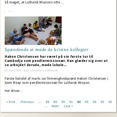
Så meget, at Luthersk Missions otte…
Spændende at møde de kristne kollegier
Hakon Christensen har været på sin første tur til
Cambodja som pendlermissionær. Han glæder sig over at
se arbejdet derude, møde lokale…
09. April 2021 / Kaja Lauterbach, kl@dlm.dk
Første halvdel af marts var frimenighedspræst Hakon Christensen i
Siem Reap som pendlermissionær for Luthersk Mission.
Her driver…
…
First
« First
Previous
‹ Previous
Page
88
Page
89
Page
90
Page
91
Current
92
Page
93
Page
94
Page
95
Page
96
…
page
page
Next
Next ›
Last
Last »
page
Pagination
page
page