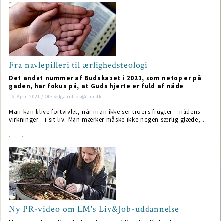
Fra navlepilleri til ærlighedsteologi
Det andet nummer af Budskabet i 2021, som netop er på
gaden, har fokus på, at Guds hjerte er fuld af nåde
16. April 2021 / Ole Solgaard, os@dlm.dk
Man kan blive fortvivlet, når man ikke ser troens frugter – nådens
virkninger – i sit liv. Man mærker måske ikke nogen særlig glæde,…
Ny PR-video om LM's Liv&Job-uddannelse