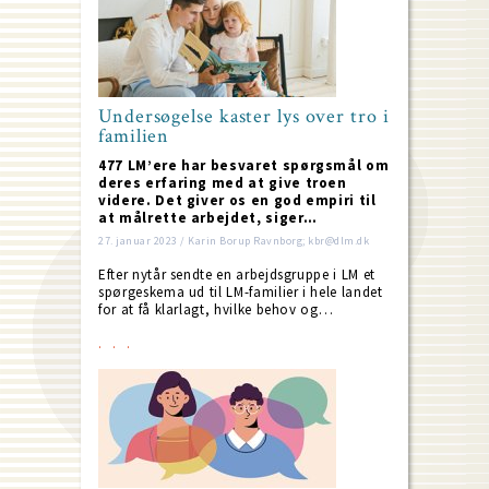
Undersøgelse kaster lys over tro i
familien
477 LM’ere har besvaret spørgsmål om
deres erfaring med at give troen
videre. Det giver os en god empiri til
at målrette arbejdet, siger…
27. januar 2023 / Karin Borup Ravnborg; kbr@dlm.dk
Efter nytår sendte en arbejdsgruppe i LM et
spørgeskema ud til LM-familier i hele landet
for at få klarlagt, hvilke behov og…