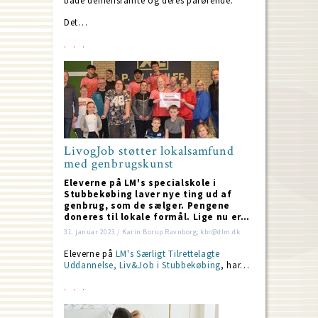
både demensramte og deres pårørende.”
Det…
LivogJob støtter lokalsamfund
med genbrugskunst
Eleverne på LM's specialskole i
Stubbekøbing laver nye ting ud af
genbrug, som de sælger. Pengene
doneres til lokale formål. Lige nu er…
31. januar 2023 / Karin Borup Ravnborg; kbr@dlm.dk
Eleverne på
LM's Særligt Tilrettelagte
Uddannelse, Liv&Job i Stubbekøbing
, har…