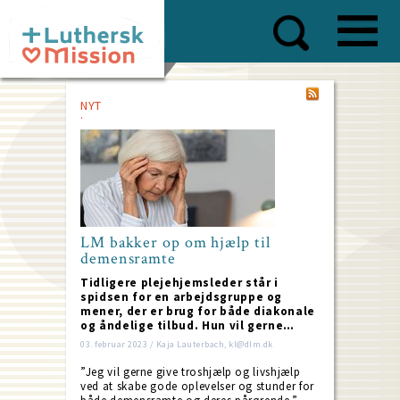
Skip
to
main
content
NYT
LM bakker op om hjælp til
demensramte
Tidligere plejehjemsleder står i
spidsen for en arbejdsgruppe og
mener, der er brug for både diakonale
og åndelige tilbud. Hun vil gerne…
03. februar 2023 / Kaja Lauterbach, kl@dlm.dk
”Jeg vil gerne give troshjælp og livshjælp
ved at skabe gode oplevelser og stunder for