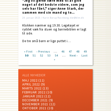
"Jeg vil gerne være med til at give
noget af det bedste videre, som jeg
selv har fået," siger Anne Stark, der
sammen med sin mand og to…
20. januar 2023 / Karin Borup Ravnborg; kbr@dlm.dk
Klokken nærmer sig 19.30. Legetøjet er
ryddet væk fra stuen og børnebiblen er lagt
til side.
De tre små børn er lige puttet i…
…
First
« First
Previous
‹ Previous
Page
46
Page
47
Page
48
Page
49
…
page
Current
50
Page
51
page
Page
52
Page
53
Page
54
Next
Next ›
Last
Last
Pagination
page
»
page
page
ALLE NYHEDER
MAJ 2022
(11)
APRIL 2022
(9)
MARTS 2022
(13)
FEBRUAR 2022
(10)
JANUAR 2022
(12)
DECEMBER 2021
(9)
NOVEMBER 2021
(12)
OKTOBER 2021
(10)