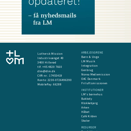
ARBEJDSGRENE
Luthersk Mission
Børn & Unge
Industrivænget 40
LM Musik
3400 Hillerød
Integration
tlf. +45 4820 7660
Genbrug
dlm@dlm.dk
Norea Mediemission
CVR-nr.: 17455419
OAC Danmark
​Konto:
2230-0726496390
Friluftsmissionen
MobilePay:
66288
INSTITUTIONER
LM's børnehus
Bakkely
Klokkebjerg
Arken
Håbet
Café Kilden
Skoler
RESURSER