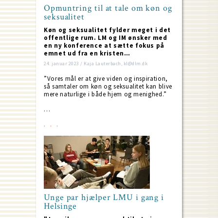
Opmuntring til at tale om køn og
seksualitet
Køn og seksualitet fylder meget i det
offentlige rum. LM og IM ønsker med
en ny konference at sætte fokus på
emnet ud fra en kristen…
24. januar 2023 / Kaja Lauterbach, kl@dlm.dk
”Vores mål er at give viden og inspiration,
så samtaler om køn og seksualitet kan blive
mere naturlige i både hjem og menighed.”
…
Unge par hjælper LMU i gang i
Helsinge