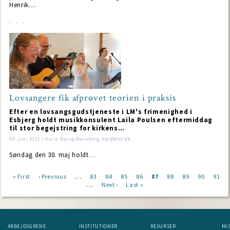
Henrik…
Lovsangere fik afprøvet teorien i praksis
Efter en lovsangsgudstjeneste i LM's frimenighed i
Esbjerg holdt musikkonsulent Laila Poulsen eftermiddag
til stor begejstring for kirkens…
09. juni 2021 / Karin Borup Ravnborg; kbr@dlm.dk
Søndag den 30. maj holdt
…
…
First
« First
Previous
‹ Previous
Page
83
Page
84
Page
85
Page
86
Current
87
Page
88
Page
89
Page
90
Page
91
…
page
page
Next
Next ›
Last
Last »
page
Pagination
page
page
ARBEJDSGRENE
INSTITUTIONER
RESURSER
MI