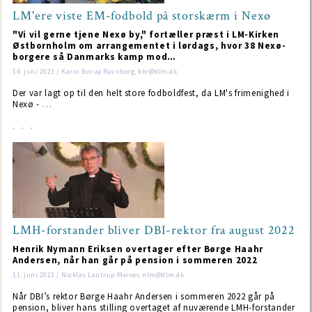
LM'ere viste EM-fodbold på storskærm i Nexø
"Vi vil gerne tjene Nexø by," fortæller præst i LM-Kirken
Østbornholm om arrangementet i lørdags, hvor 38 Nexø-
borgere så Danmarks kamp mod…
14. juni 2021 / Karin Borup Ravnborg; kbr@dlm.dk
Der var lagt op til den helt store fodboldfest, da LM's frimenighed i
Nexø -
…
LMH-forstander bliver DBI-rektor fra august 2022
Henrik Nymann Eriksen overtager efter Børge Haahr
Andersen, når han går på pension i sommeren 2022
11. juni 2021 / Nicklas Lautrup-Meiner, nlm@dlm.dk
Når DBI’s rektor Børge Haahr Andersen i sommeren 2022 går på
pension, bliver hans stilling overtaget af nuværende LMH-forstander