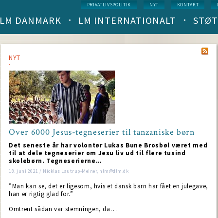
Service
PRIVATLIVSPOLITIK
NYT
KONTAKT
menu
LM DANMARK
LM INTERNATIONALT
STØT
Main
navigation
(level
1)
NYT
Over 6000 Jesus-tegneserier til tanzaniske børn
Det seneste år har volontør Lukas Bune Brosbøl været med
til at dele tegneserier om Jesu liv ud til flere tusind
skolebørn. Tegneserierne…
18. juni 2021 / Nicklas Lautrup-Meiner, nlm@dlm.dk
”Man kan se, det er ligesom, hvis et dansk barn har fået en julegave,
han er rigtig glad for.”
Omtrent sådan var stemningen, da…