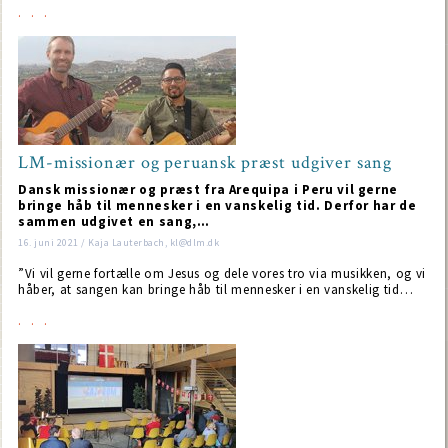
LM-missionær og peruansk præst udgiver sang
Dansk missionær og præst fra Arequipa i Peru vil gerne
bringe håb til mennesker i en vanskelig tid. Derfor har de
sammen udgivet en sang,…
16. juni 2021 / Kaja Lauterbach, kl@dlm.dk
”Vi vil gerne fortælle om Jesus og dele vores tro via musikken, og vi
håber, at sangen kan bringe håb til mennesker i en vanskelig tid…