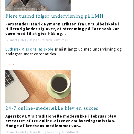
Flere tusind følger undervisning på LMH
Forstander Henrik Nymann Eriksen fra LM’s Bibelskole i
Hillerød glæder sig over, at streaming på Facebook kan
være med til at give håb og…
12. marts 2021 / Kaja Lauterbach, kl@dlm.dk
Luthersk Missions Højskole
er nået langt ud med undervisning og
andagter under coronatiden…
24-7 online-møderække blev en succes
Agerskov LM's traditionelle møderække i februar blev
erstattet af tre online-aftener om hverdagsmission.
Mange af kredsens medlemmer var…
10. marts 2021 / Karin Borup Ravnborg; kbr@dlm.dk