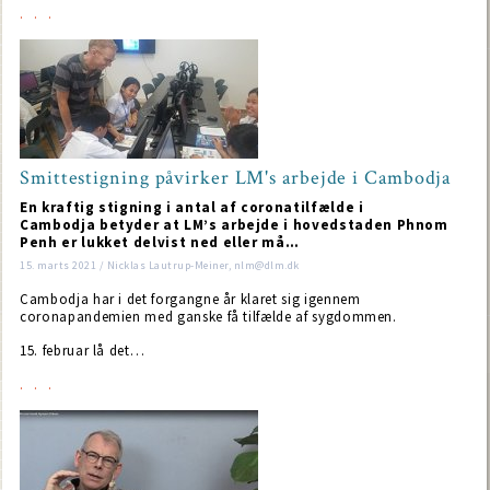
Smittestigning påvirker LM's arbejde i Cambodja
En kraftig stigning i antal af coronatilfælde i
Cambodja betyder at LM’s arbejde i hovedstaden Phnom
Penh er lukket delvist ned eller må…
15. marts 2021 / Nicklas Lautrup-Meiner, nlm@dlm.dk
Cambodja har i det forgangne år klaret sig igennem
coronapandemien med ganske få tilfælde af sygdommen.
15. februar lå det…