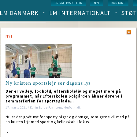
Service
PRIVATLIVSPOLITIK
NYT
KONTAKT
menu
LM DANMARK
LM INTERNATIONALT
STØT
Main
navigation
(level
1)
NYT
Ny kristen sportslejr ser dagens lys
Der er volley, fodbold, efterskoleliv og meget mere på
programmet, når Efterskolen Solgården åbner dørene i
sommerferien for sportsglade…
17. marts 2021 / Karin Borup Ravnborg; kbr@dlm.dk
Nu er der godt nyt for sporty piger og drenge, som gerne vil med på
en kristen lejr med sport og fællesskab i fokus.
…