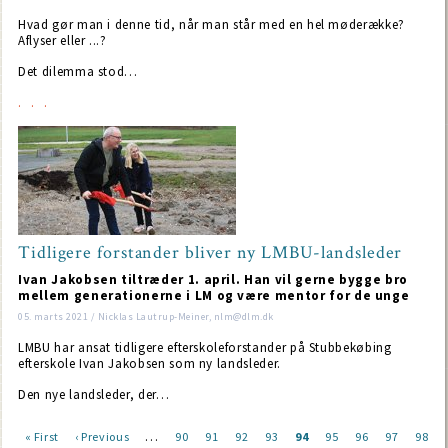
Hvad gør man i denne tid, når man står med en hel møderække?
Aflyser eller ...?
Det dilemma stod…
Tidligere forstander bliver ny LMBU-landsleder
Ivan Jakobsen tiltræder 1. april. Han vil gerne bygge bro
mellem generationerne i LM og være mentor for de unge
05. marts 2021 / Nicklas Lautrup-Meiner, nlm@dlm.dk
LMBU har ansat tidligere efterskoleforstander på Stubbekøbing
efterskole Ivan Jakobsen som ny landsleder.
Den nye landsleder, der…
…
First
« First
Previous
‹ Previous
Page
90
Page
91
Page
92
Page
93
Current
94
Page
95
Page
96
Page
97
Page
98