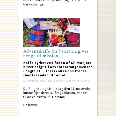
mistillidsafstemning imod sig på grund af
beskyldninger…
Adventskaffe fra Tanzania giver
penge til mission
Kaffe dyrket ved foden af Kilimanjaro
bliver solgt til adventsarrangementer
i nogle af Luthersk Missions kredse
rundt i landet til fordel…
25. november 2020 / Karin Borup Ravnborg; kbr@dlm.dk
Da Ringkøbing LM tirsdag den 17. november
kunne fejre deres 40-års jubilæum, var det
tilsat en ekstra liflig aroma.
De havde…