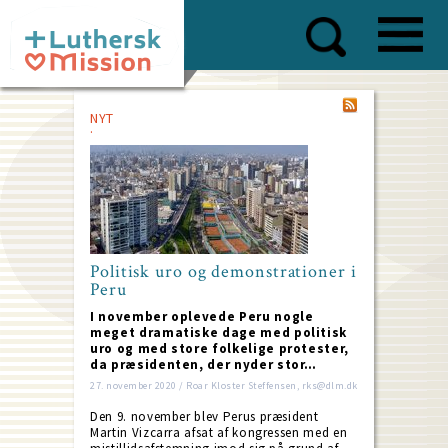
Skip
to
main
content
NYT
Politisk uro og demonstrationer i
Peru
I november oplevede Peru nogle
meget dramatiske dage med politisk
uro og med store folkelige protester,
da præsidenten, der nyder stor…
27. november 2020 / Roar Kloster Steffensen, rks@dlm.dk
Den 9. november blev Perus præsident
Martin Vizcarra afsat af kongressen med en