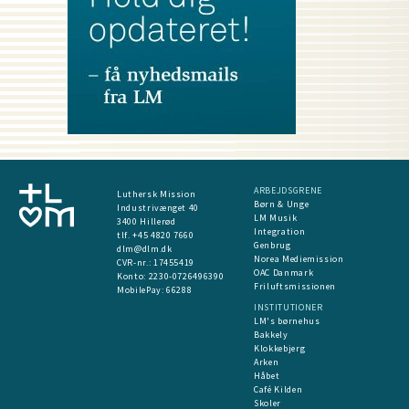
ARBEJDSGRENE
Luthersk Mission
Børn & Unge
Industrivænget 40
LM Musik
3400 Hillerød
Integration
tlf. +45 4820 7660
Genbrug
dlm@dlm.dk
Norea Mediemission
CVR-nr.: 17455419
OAC Danmark
​Konto:
2230-0726496390
Friluftsmissionen
MobilePay:
66288
INSTITUTIONER
LM's børnehus
Bakkely
Klokkebjerg
Arken
Håbet
Café Kilden
Skoler