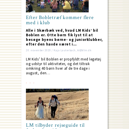
Efter Bobletræf kommer flere
med i klub
Alle i Skærbæk ved, hvad LM Kids’ bil
Boblen er. Otte børn fik lyst til at
besøge byens børne- og juniorklubber,
efter den havde været i…
20. november 2020 / Kaja Lauterbach, kl@dlm.dk
LM Kids’ bil Boblen er propfyldt med legetøj
og udstyr til aktiviteter, og det tiltrak
omkring 40 børn hver af de tre dage i
august, den…
LM tilbyder rejseguide til