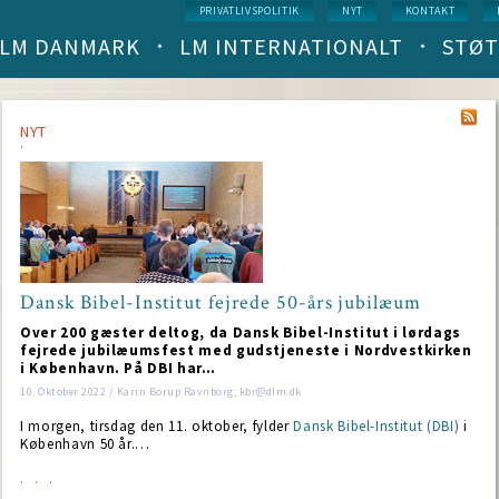
Service
PRIVATLIVSPOLITIK
NYT
KONTAKT
menu
LM DANMARK
LM INTERNATIONALT
STØT
Main
navigation
(level
1)
NYT
Dansk Bibel-Institut fejrede 50-års jubilæum
Over 200 gæster deltog, da Dansk Bibel-Institut i lørdags
fejrede jubilæumsfest med gudstjeneste i Nordvestkirken
i København. På DBI har…
10. Oktober 2022 / Karin Borup Ravnborg; kbr@dlm.dk
I morgen, tirsdag den 11. oktober, fylder
Dansk Bibel-Institut (DBI)
i
København 50 år.…