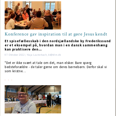
Konference gav inspiration til at gøre Jesus kendt
Et spisefællesskab i den nordsjællandske by Frederikssund
er et eksempel på, hvordan man i en dansk sammenhæng
kan praktisere den…
07. Oktober 2022 / Kaja Lauterbach, kl@dlm.dk
"Det er ikke svært at tale om det, man elsker. Bare spørg
bedsteforældre - de taler gerne om deres børnebørn. Derfor skal vi
som kristne…