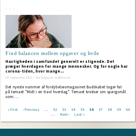
Find balancen mellem opgaver og hvile
Hastigheden i samfundet generelt er stigende. Det
præger hverdagen for mange mennesker. Og for nogle har
corona-tiden, hvor mange…
30. september 2022 / Ole Solgaard, os@dlm.dk
Det nyeste nummer af fordybelsesmagasinet Budskabet tager fat
på temaet ”Midt i en travl hverdag”. Temaet kredser om spørgsmål
som:…
…
First
« First
Previous
‹ Previous
Page
52
Page
53
Page
54
Page
55
Current
56
Page
57
Page
58
Page
59
Page
60
…
page
page
Next
Next ›
Last
Last »
page
Pagination
page
page