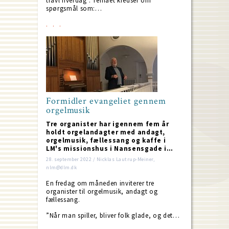
travl hverdag”. Temaet kredser om
spørgsmål som:…
Formidler evangeliet gennem
orgelmusik
Tre organister har igennem fem år
holdt orgelandagter med andagt,
orgelmusik, fællessang og kaffe i
LM's missionshus i Nansensgade i…
28. september 2022 / Nicklas Lautrup-Meiner,
nlm@dlm.dk
En fredag om måneden inviterer tre
organister til orgelmusik, andagt og
fællessang.
”Når man spiller, bliver folk glade, og det…