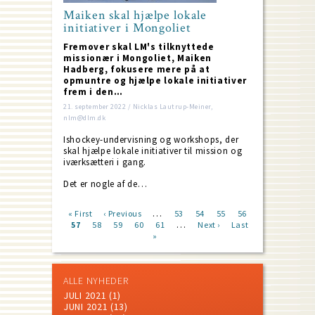
Maiken skal hjælpe lokale
initiativer i Mongoliet
Fremover skal LM's tilknyttede
missionær i Mongoliet, Maiken
Hadberg, fokusere mere på at
opmuntre og hjælpe lokale initiativer
frem i den…
21. september 2022 / Nicklas Lautrup-Meiner,
nlm@dlm.dk
Ishockey-undervisning og workshops, der
skal hjælpe lokale initiativer til mission og
iværksætteri i gang.
Det er nogle af de…
…
First
« First
Previous
‹ Previous
Page
53
Page
54
Page
55
Page
56
…
page
Current
57
Page
58
page
Page
59
Page
60
Page
61
Next
Next ›
Last
Last
Pagination
page
»
page
page
ALLE NYHEDER
JULI 2021
(1)
JUNI 2021
(13)