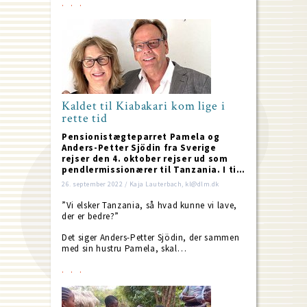
Kaldet til Kiabakari kom lige i
rette tid
Pensionistægteparret Pamela og
Anders-Petter Sjödin fra Sverige
rejser den 4. oktober rejser ud som
pendlermissionærer til Tanzania. I ti…
26. september 2022 / Kaja Lauterbach, kl@dlm.dk
”Vi elsker Tanzania, så hvad kunne vi lave,
der er bedre?”
Det siger Anders-Petter Sjödin, der sammen
med sin hustru Pamela, skal…