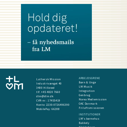
ARBEJDSGRENE
Luthersk Mission
Børn & Unge
Industrivænget 40
LM Musik
3400 Hillerød
Integration
tlf. +45 4820 7660
Genbrug
dlm@dlm.dk
Norea Mediemission
CVR-nr.: 17455419
OAC Danmark
​Konto:
2230-0726496390
Friluftsmissionen
MobilePay:
66288
INSTITUTIONER
LM's børnehus
Bakkely