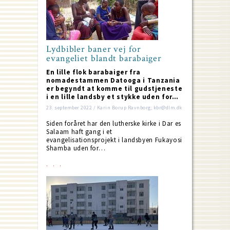
Lydbibler baner vej for
evangeliet blandt barabaiger
En lille flok barabaiger fra
nomadestammen Datooga i Tanzania
er begyndt at komme til gudstjeneste
i en lille landsby et stykke uden for…
23. september 2022 / Karin Borup Ravnborg; kbr@dlm.dk
Siden foråret har den lutherske kirke i Dar es
Salaam haft gang i et
evangelisationsprojekt i landsbyen Fukayosi
Shamba uden for…