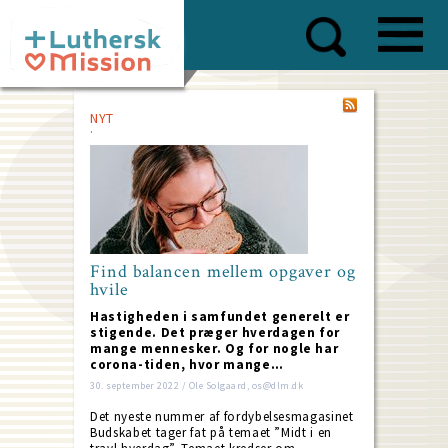
Skip
to
main
content
NYT
Find balancen mellem opgaver og
hvile
Hastigheden i samfundet generelt er
stigende. Det præger hverdagen for
mange mennesker. Og for nogle har
corona-tiden, hvor mange…
30. september 2022 / Ole Solgaard, os@dlm.dk
Det nyeste nummer af fordybelsesmagasinet
Budskabet tager fat på temaet ”Midt i en