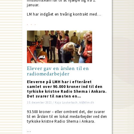
missionsteam får til at hjælpe sig fra 1.
januar.
LM har indgået en treårig kontrakt med…
Elever gav en årsløn til en
radiomedarbejder
Eleverne på LMH har i efteråret
samlet over 90.000 kroner ind til den
tyrkiske kristne Radio Shema i Ankara.
Det svarer til næsten en…
15. december 2021 / Kaja Lauterbach, kl@dlm.dk
93.500 kroner – eller omtrent det, der svarer
til en årsløn til en lokal medarbejder ved den
tyrkiske kristne Radio Shema i Ankara.
…