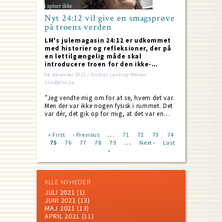
Nyt 24:12 vil give en smagsprøve
på troens verden
LM's julemagasin 24:12 er udkommet
med historier og refleksioner, der på
en lettilgængelig måde skal
introducere troen for den ikke-…
08. december 2021 / Nicklas Lautrup-Meiner,
nlm@dlm.dk
”Jeg vendte mig om for at se, hvem det var.
Men der var ikke nogen fysisk i rummet. Det
var dér, det gik op for mig, at det var en…
…
First
« First
Previous
‹ Previous
Page
71
Page
72
Page
73
Page
74
…
page
Current
75
Page
76
page
Page
77
Page
78
Page
79
Next
Next ›
Last
Last
Pagination
page
»
page
page
ALLE NYHEDER
JULI 2021
(1)
JUNI 2021
(13)
MAJ 2021
(13)
APRIL 2021
(11)