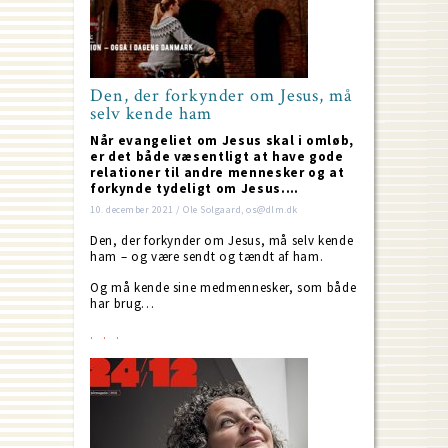
Den, der forkynder om Jesus, må
selv kende ham
Når evangeliet om Jesus skal i omløb,
er det både væsentligt at have gode
relationer til andre mennesker og at
forkynde tydeligt om Jesus.…
10. december 2021 / Ole Solgaard, os@dlm.dk
Den, der forkynder om Jesus, må selv kende
ham – og være sendt og tændt af ham.
Og må kende sine medmennesker, som både
har brug…