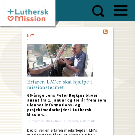
Skip
to
main
content
NYT
Erfaren LM'er skal hjælpe i
missionsteamet
66-årige Jens Peter Rejkjær bliver
ansat fra 1. januar og tre år frem som
ulønnet informations- og
projektmedarbejder i Luthersk
Mission…
17. december 2021 / Kaja Lauterbach, kl@dlm.dk
Det bliver en erfaren medarbejder, LM's