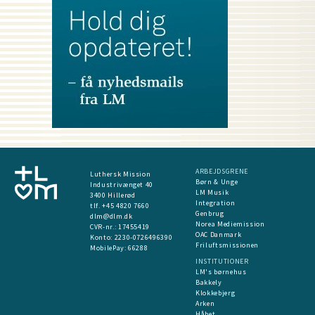
ARBEJDSGRENE
Luthersk Mission
Børn & Unge
Industrivænget 40
LM Musik
3400 Hillerød
Integration
tlf. +45 4820 7660
Genbrug
dlm@dlm.dk
Norea Mediemission
CVR-nr.: 17455419
OAC Danmark
​Konto:
2230-0726496390
Friluftsmissionen
MobilePay:
66288
INSTITUTIONER
LM's børnehus
Bakkely
Klokkebjerg
Arken
Håbet