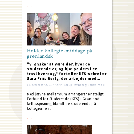
Holder kollegie-middage på
grønlandsk
"Vi ønsker at være der, hvor de
studerende er, og hjælpe dem i en
travl hverdag," fortæller KFS-sekretær
Sara Friis Børty, der arbejder med…
13. december 2021 / Karin Borup Ravnborg; kbr@dlm.dk
Med jævne mellemrum arrangerer Kristeligt
Forbund for Studerende (KFS) i Grønland
fællesspisning blandt de studerende på
kollegierne i…