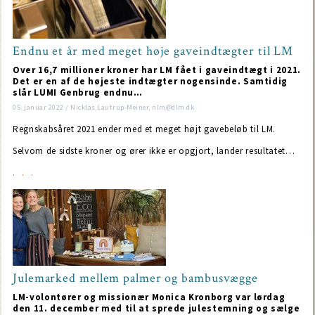
Endnu et år med meget høje gaveindtægter til LM
Over 16,7 millioner kroner har LM fået i gaveindtægt i 2021.
Det er en af de højeste indtægter nogensinde. Samtidig
slår LUMI Genbrug endnu…
05. januar 2022 / Nicklas Lautrup-Meiner, nlm@dlm.dk
Regnskabsåret 2021 ender med et meget højt gavebeløb til LM.
Selvom de sidste kroner og ører ikke er opgjort, lander resultatet…
Julemarked mellem palmer og bambusvægge
LM-volontører og missionær Monica Kronborg var lørdag
den 11. december med til at sprede julestemning og sælge