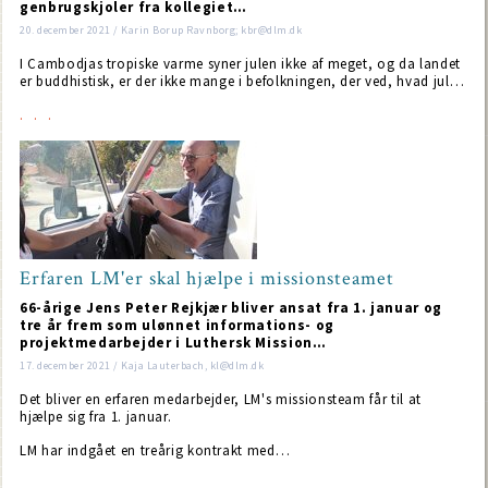
genbrugskjoler fra kollegiet…
20. december 2021 / Karin Borup Ravnborg; kbr@dlm.dk
I Cambodjas tropiske varme syner julen ikke af meget, og da landet
er buddhistisk, er der ikke mange i befolkningen, der ved, hvad jul…
Erfaren LM'er skal hjælpe i missionsteamet
66-årige Jens Peter Rejkjær bliver ansat fra 1. januar og
tre år frem som ulønnet informations- og
projektmedarbejder i Luthersk Mission…
17. december 2021 / Kaja Lauterbach, kl@dlm.dk
Det bliver en erfaren medarbejder, LM's missionsteam får til at
hjælpe sig fra 1. januar.
LM har indgået en treårig kontrakt med…