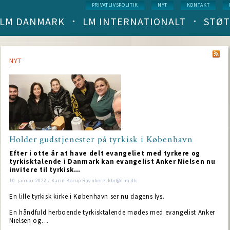
Service
PRIVATLIVSPOLITIK
NYT
KONTAKT
menu
LM DANMARK
LM INTERNATIONALT
STØT
Main
navigation
(level
1)
NYT
Holder gudstjenester på tyrkisk i København
Efter i otte år at have delt evangeliet med tyrkere og
tyrkisktalende i Danmark kan evangelist Anker Nielsen nu
invitere til tyrkisk…
10. januar 2022 / Karin Borup Ravnborg; kbr@dlm.dk
En lille tyrkisk kirke i København ser nu dagens lys.
En håndfuld herboende tyrkisktalende mødes med evangelist Anker
Nielsen og…