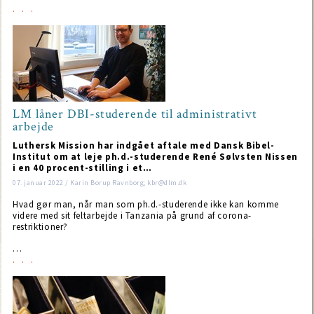
LM låner DBI-studerende til administrativt
arbejde
Luthersk Mission har indgået aftale med Dansk Bibel-
Institut om at leje ph.d.-studerende René Sølvsten Nissen
i en 40 procent-stilling i et…
07. januar 2022 / Karin Borup Ravnborg; kbr@dlm.dk
Hvad gør man, når man som ph.d.-studerende ikke kan komme
videre med sit feltarbejde i Tanzania på grund af corona-
restriktioner?
…