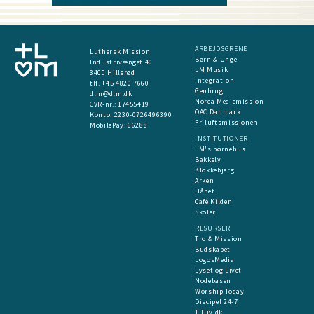
ARBEJDSGRENE
Luthersk Mission
Børn & Unge
Industrivænget 40
LM Musik
3400 Hillerød
Integration
tlf. +45 4820 7660
Genbrug
dlm@dlm.dk
Norea Mediemission
CVR-nr.: 17455419
OAC Danmark
​Konto:
2230-0726496390
Friluftsmissionen
MobilePay:
66288
INSTITUTIONER
LM's børnehus
Bakkely
Klokkebjerg
Arken
Håbet
Café Kilden
Skoler
RESURSER
Tro & Mission
Budskabet
LogosMedia
Lyset og Livet
Nodebasen
Worship Today
Discipel 24-7
Tilliv.dk