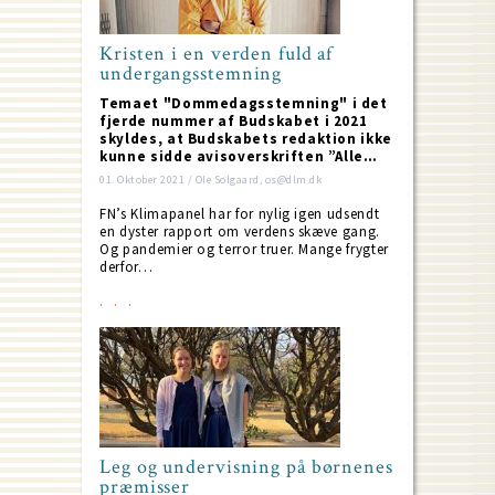
Kristen i en verden fuld af
undergangsstemning
Temaet "Dommedagsstemning" i det
fjerde nummer af Budskabet i 2021
skyldes, at Budskabets redaktion ikke
kunne sidde avisoverskriften ”Alle…
01. Oktober 2021 / Ole Solgaard, os@dlm.dk
FN’s Klimapanel har for nylig igen udsendt
en dyster rapport om verdens skæve gang.
Og pandemier og terror truer. Mange frygter
derfor…
Leg og undervisning på børnenes
præmisser