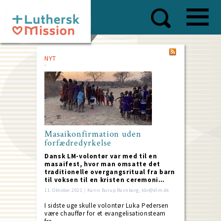
Skip
to
main
content
NYT
Masaikonfirmation uden
forfædredyrkelse
Dansk LM-volontør var med til en
masaifest, hvor man omsatte det
traditionelle overgangsritual fra barn
til voksen til en kristen ceremoni…
11. Oktober 2021 / Karin Borup Ravnborg; kbr@dlm.dk
I sidste uge skulle volontør Luka Pedersen
være chauffør for et evangelisationsteam