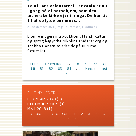
To af LM’s volontører i Tanzania er nu
i gang på et børnehjem, som den
lutherske kirke ejer i Iringa. De har tid
til at opfylde børnenes…
29. september 2021 / Kaja Lauterbach, kl@dlm.dk
Efter fem ugers introduktion til land, kultur
og sprog begyndte Nikoline Fredensborg og
Tabitha Hansen at arbejde på Huruma
Center for…
…
First
« First
Previous
‹ Previous
Page
76
Page
77
Page
78
Page
79
…
page
Current
80
Page
81
page
Page
82
Page
83
Page
84
Next
Next ›
Last
Last
Pagination
page
»
page
page
ALLE NYHEDER
FEBRUAR 2020
(1)
DECEMBER 2019
(1)
MAJ 2018
(1)
FIRST
PREVIOUS
PAGE
PAGE
PAGE
PAGE
PAGE
« FØRSTE
‹ FORRIGE
1
2
3
4
5
PAGE
PAGE
PAGE
PAGE
CURRENT
Pagination
6
7
8
PAGE