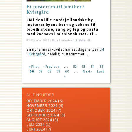
Et pusterum til familier i
Kvistgård
LM i den lille nordsjællandske by
inviterer byens børn og voksne til
bibelhistorie, sang og leg og pasta
med kødsovs i missionshuset. Ti…
03. Oktober 2022 / Kaja Lauterbach, kl@dlm.dk
En ny familieaktivitet har set dagens lys i
LM
i Kvistgård
, nemlig Pusterummet…
…
First
« First
Previous
‹ Previous
Page
52
Page
53
Page
54
Page
55
…
page
Current
56
Page
57
page
Page
58
Page
59
Page
60
Next
Next ›
Last
Last
Pagination
page
»
page
page
ALLE NYHEDER
DECEMBER 2024
(6)
NOVEMBER 2024
(9)
OKTOBER 2024
(7)
SEPTEMBER 2024
(5)
AUGUST 2024
(3)
JULI 2024
(1)
JUNI 2024
(7)