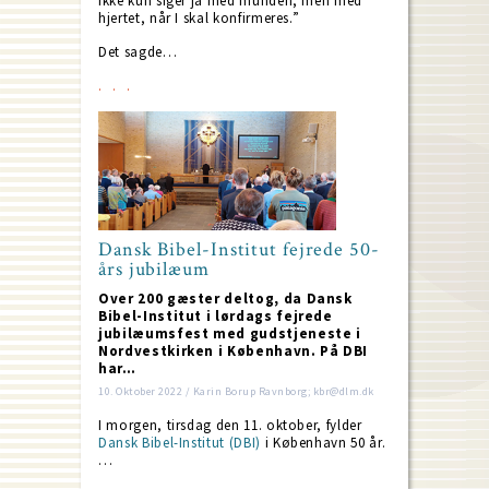
ikke kun siger ja med munden, men med
hjertet, når I skal konfirmeres.”
Det sagde…
Dansk Bibel-Institut fejrede 50-
års jubilæum
Over 200 gæster deltog, da Dansk
Bibel-Institut i lørdags fejrede
jubilæumsfest med gudstjeneste i
Nordvestkirken i København. På DBI
har…
10. Oktober 2022 / Karin Borup Ravnborg; kbr@dlm.dk
I morgen, tirsdag den 11. oktober, fylder
Dansk Bibel-Institut (DBI)
i København 50 år.
…