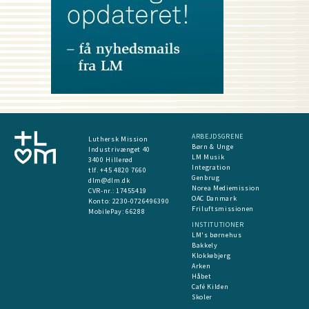
ARBEJDSGRENE
Luthersk Mission
Børn & Unge
Industrivænget 40
LM Musik
3400 Hillerød
Integration
tlf. +45 4820 7660
Genbrug
dlm@dlm.dk
Norea Mediemission
CVR-nr.: 17455419
OAC Danmark
​Konto:
2230-0726496390
Friluftsmissionen
MobilePay:
66288
INSTITUTIONER
LM's børnehus
Bakkely
Klokkebjerg
Arken
Håbet
Café Kilden
Skoler