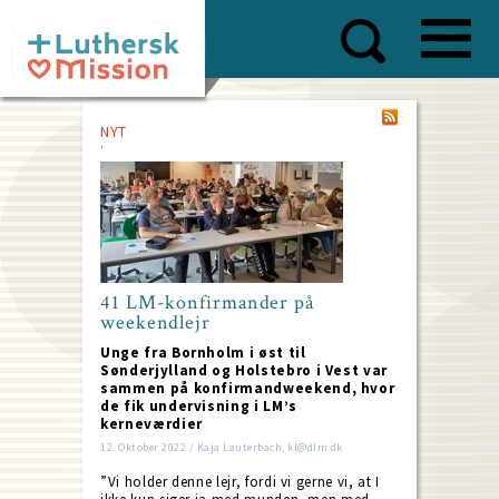
Skip
to
main
content
NYT
41 LM-konfirmander på
weekendlejr
Unge fra Bornholm i øst til
Sønderjylland og Holstebro i Vest var
sammen på konfirmandweekend, hvor
de fik undervisning i LM’s
kerneværdier
12. Oktober 2022 / Kaja Lauterbach, kl@dlm.dk
”Vi holder denne lejr, fordi vi gerne vi, at I