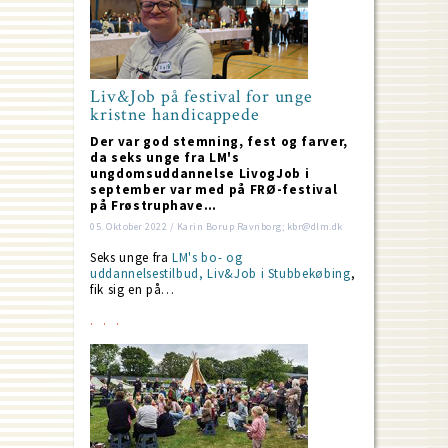
Liv&Job på festival for unge
kristne handicappede
Der var god stemning, fest og farver,
da seks unge fra LM's
ungdomsuddannelse LivogJob i
september var med på FRØ-festival
på Frøstruphave…
05. Oktober 2022 / Karin Borup Ravnborg; kbr@dlm.dk
Seks unge fra
LM's bo- og
uddannelsestilbud, Liv&Job i Stubbekøbing
,
fik sig en på…