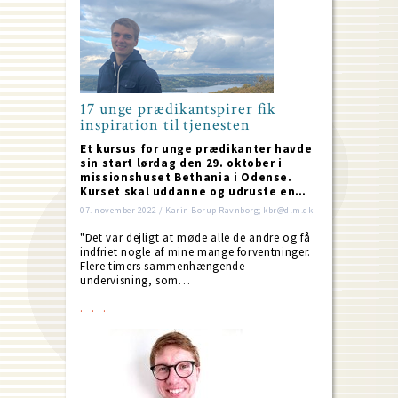
17 unge prædikantspirer fik
inspiration til tjenesten
Et kursus for unge prædikanter havde
sin start lørdag den 29. oktober i
missionshuset Bethania i Odense.
Kurset skal uddanne og udruste en…
07. november 2022 / Karin Borup Ravnborg; kbr@dlm.dk
"Det var dejligt at møde alle de andre og få
indfriet nogle af mine mange forventninger.
Flere timers sammenhængende
undervisning, som…