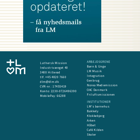
ARBEJDSGRENE
Luthersk Mission
Børn & Unge
Industrivænget 40
LM Musik
3400 Hillerød
Integration
tlf. +45 4820 7660
Genbrug
dlm@dlm.dk
Norea Mediemission
CVR-nr.: 17455419
OAC Danmark
​Konto:
2230-0726496390
Friluftsmissionen
MobilePay:
66288
INSTITUTIONER
LM's børnehus
Bakkely
Klokkebjerg
Arken
Håbet
Café Kilden
Skoler