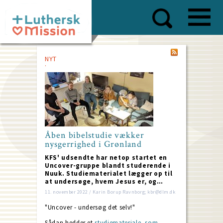
Skip
to
main
content
NYT
Åben bibelstudie vækker
nysgerrighed i Grønland
KFS' udsendte har netop startet en
Uncover-gruppe blandt studerende i
Nuuk. Studiematerialet lægger op til
at undersøge, hvem Jesus er, og…
11. november 2022 / Karin Borup Ravnborg; kbr@dlm.dk
"Uncover - undersøg det selv!"
Sådan hedder et
studiemateriale, som…