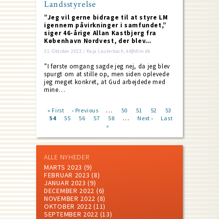
Landsstyrelse
”Jeg vil gerne bidrage til at styre LM
igennem påvirkninger i samfundet,”
siger 46-årige Allan Kastbjerg fra
København Nordvest, der blev…
31. Oktober 2022 / Kaja Lauterbach, kl@dlm.dk
”I første omgang sagde jeg nej, da jeg blev
spurgt om at stille op, men siden oplevede
jeg meget konkret, at Gud arbejdede med
mine…
…
First
« First
Previous
‹ Previous
Page
50
Page
51
Page
52
Page
53
…
page
Current
54
Page
55
page
Page
56
Page
57
Page
58
Next
Next ›
Last
Last
Pagination
page
»
page
page
ALLE NYHEDER
MARTS 2023
(9)
FEBRUAR 2023
(8)
JANUAR 2023
(9)
DECEMBER 2022
(6)
NOVEMBER 2022
(8)
OKTOBER 2022
(11)
SEPTEMBER 2022
(13)