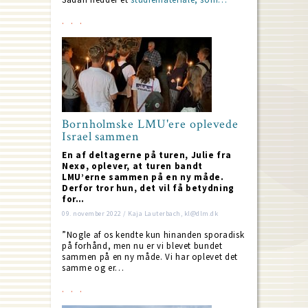
Bornholmske LMU'ere oplevede
Israel sammen
En af deltagerne på turen, Julie fra
Nexø, oplever, at turen bandt
LMU’erne sammen på en ny måde.
Derfor tror hun, det vil få betydning
for…
09. november 2022 / Kaja Lauterbach, kl@dlm.dk
”Nogle af os kendte kun hinanden sporadisk
på forhånd, men nu er vi blevet bundet
sammen på en ny måde. Vi har oplevet det
samme og er…