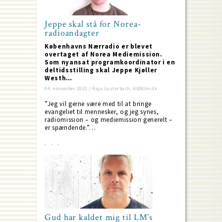
Jeppe skal stå for Norea-
radioandagter
Københavns Nærradio er blevet
overtaget af Norea Mediemission.
Som nyansat programkoordinator i en
deltidsstilling skal Jeppe Kjøller
Westh…
04. november 2022 / Kaja Lauterbach, kl@dlm.dk
”Jeg vil gerne være med til at bringe
evangeliet til mennesker, og jeg synes,
radiomission – og mediemission generelt –
er spændende.”…
Gud har kaldet mig til LM’s