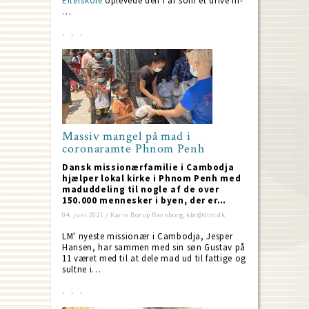
Efterskole
oplevede den i år som et drive in-
…
Massiv mangel på mad i
coronaramte Phnom Penh
Dansk missionærfamilie i Cambodja
hjælper lokal kirke i Phnom Penh med
maduddeling til nogle af de over
150.000 mennesker i byen, der er…
04. juni 2021 / Karin Borup Ravnborg; kbr@dlm.dk
LM' nyeste missionær i Cambodja, Jesper
Hansen, har sammen med sin søn Gustav på
11 været med til at dele mad ud til fattige og
sultne i…