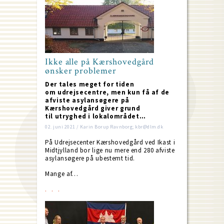
Ikke alle på Kærshovedgård
ønsker problemer
Der tales meget for tiden
om udrejsecentre, men kun få af de
afviste asylansøgere på
Kærshovedgård giver grund
til utryghed i lokalområdet…
02. juni 2021 / Karin Borup Ravnborg; kbr@dlm.dk
På Udrejsecenter Kærshovedgård ved Ikast i
Midtjylland bor lige nu mere end 280 afviste
asylansøgere på ubestemt tid.
Mange af…