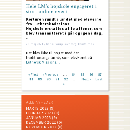
Hele LM's højskole engageret i
stort online event
Korturen rundt i landet med eleverne
fra Luthersk Missions
Højskole erstattes af to aftener, som
blev transmitteret i går og igen i dag,
…
28. maj 2021 / Karin Borup Ravnborg; kbr@dlm.dk
Det blev ikke til noget med den
traditionsrige turné, som elevkoret på
Luthersk Missions…
…
First
« First
Previous
‹ Previous
Page
84
Page
85
Page
86
Page
87
…
page
Current
88
Page
89
page
Page
90
Page
91
Page
92
Next
Next ›
Last
Last
Pagination
page
»
page
page
ALLE NYHEDER
MARTS 2023
(9)
FEBRUAR 2023
(8)
JANUAR 2023
(9)
DECEMBER 2022
(6)
NOVEMBER 2022
(8)