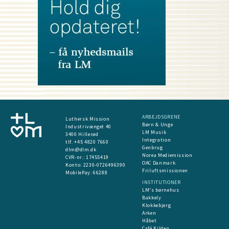
ARBEJDSGRENE
Luthersk Mission
Børn & Unge
Industrivænget 40
LM Musik
3400 Hillerød
Integration
tlf. +45 4820 7660
Genbrug
dlm@dlm.dk
Norea Mediemission
CVR-nr.: 17455419
OAC Danmark
​Konto:
2230-0726496390
Friluftsmissionen
MobilePay:
66288
INSTITUTIONER
LM's børnehus
Bakkely
Klokkebjerg
Arken
Håbet
Café Kilden