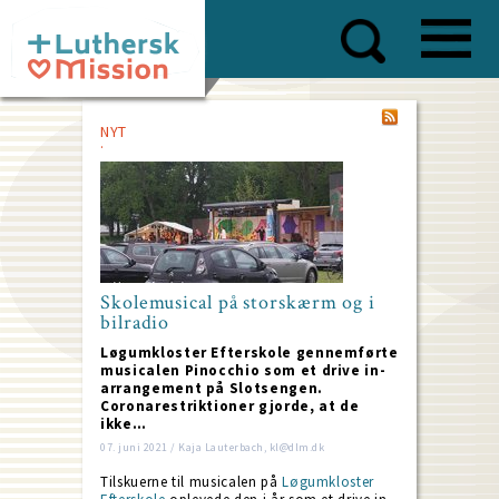
Skip
to
main
content
NYT
Skolemusical på storskærm og i
bilradio
Løgumkloster Efterskole gennemførte
musicalen Pinocchio som et drive in-
arrangement på Slotsengen.
Coronarestriktioner gjorde, at de
ikke…
07. juni 2021 / Kaja Lauterbach, kl@dlm.dk
Tilskuerne til musicalen på
Løgumkloster