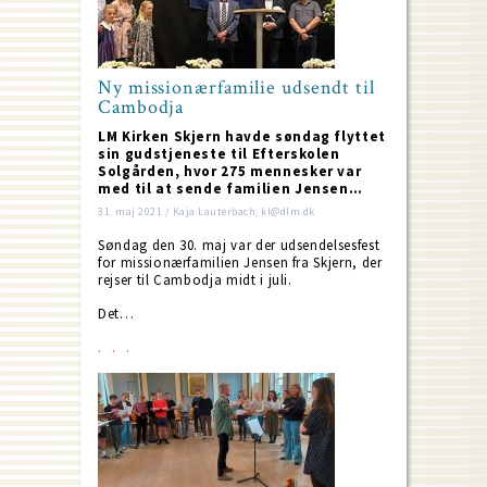
Ny missionærfamilie udsendt til
Cambodja
LM Kirken Skjern havde søndag flyttet
sin gudstjeneste til Efterskolen
Solgården, hvor 275 mennesker var
med til at sende familien Jensen…
31. maj 2021 / Kaja Lauterbach, kl@dlm.dk
Søndag den 30. maj var der udsendelsesfest
for missionærfamilien Jensen fra Skjern, der
rejser til Cambodja midt i juli.
Det…