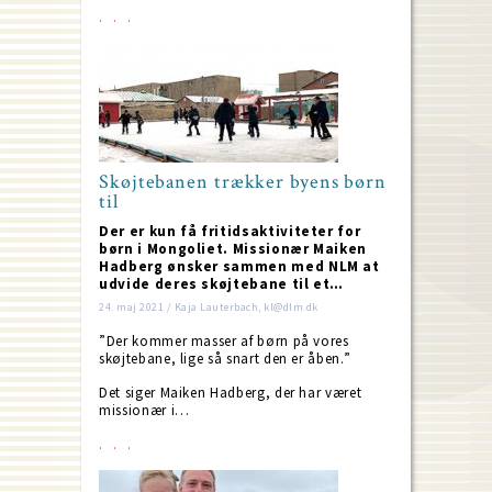
Skøjtebanen trækker byens børn
til
Der er kun få fritidsaktiviteter for
børn i Mongoliet. Missionær Maiken
Hadberg ønsker sammen med NLM at
udvide deres skøjtebane til et…
24. maj 2021 / Kaja Lauterbach, kl@dlm.dk
”Der kommer masser af børn på vores
skøjtebane, lige så snart den er åben.”
Det siger Maiken Hadberg, der har været
missionær i…