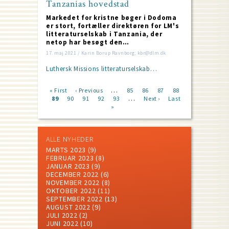
Tanzanias hovedstad
Markedet for kristne bøger i Dodoma
er stort, fortæller direktøren for LM's
litteraturselskab i Tanzania, der
netop har besøgt den…
17. maj 2021 / Karin Borup Ravnborg; kbr@dlm.dk
Luthersk Missions litteraturselskab…
…
First
« First
Previous
‹ Previous
Page
85
Page
86
Page
87
Page
88
…
page
Current
89
Page
90
page
Page
91
Page
92
Page
93
Next
Next ›
Last
Last
Pagination
page
»
page
page
ALLE NYHEDER
MARTS 2023
(9)
FEBRUAR 2023
(8)
JANUAR 2023
(9)
DECEMBER 2022
(6)
NOVEMBER 2022
(8)
OKTOBER 2022
(11)
SEPTEMBER 2022
(13)
AUGUST 2022
(9)
JULI 2022
(2)
JUNI 2022
(10)