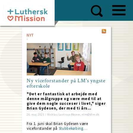
Skip
to
main
content
NYT
Ny viceforstander på LM's yngste
efterskole
"Det er fantastisk at arbejde med
denne målgruppe og være med til at
give dem nogle succeser i livet," siger
Brian Gydesen, der med ti års…
26. maj 2021 / Nicklas Lautrup-Meiner, nlm@dlm.dk
Fra 1. juni skal Brian Gydesen være
viceforstander på
Stubbekøbing…