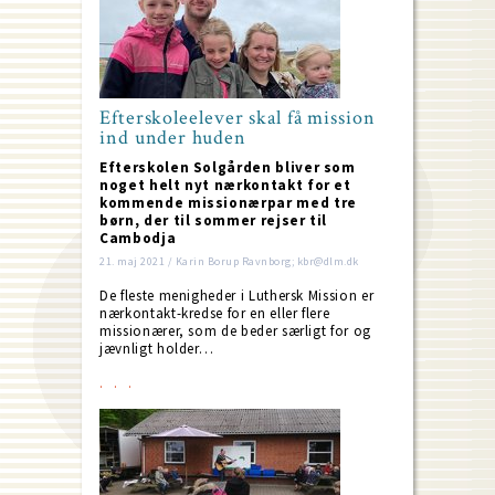
Efterskoleelever skal få mission
ind under huden
Efterskolen Solgården bliver som
noget helt nyt nærkontakt for et
kommende missionærpar med tre
børn, der til sommer rejser til
Cambodja
21. maj 2021 / Karin Borup Ravnborg; kbr@dlm.dk
De fleste menigheder i Luthersk Mission er
nærkontakt-kredse for en eller flere
missionærer, som de beder særligt for og
jævnligt holder…