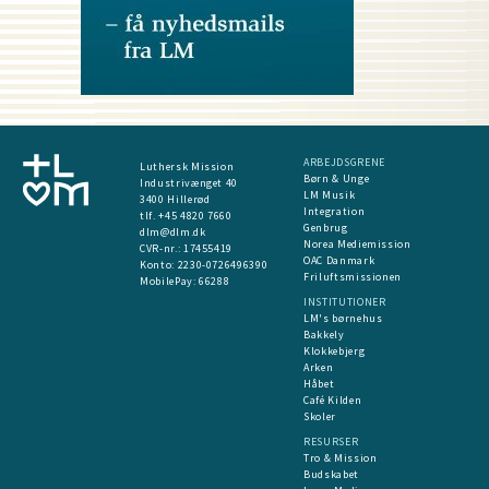
ARBEJDSGRENE
Luthersk Mission
Børn & Unge
Industrivænget 40
LM Musik
3400 Hillerød
Integration
tlf. +45 4820 7660
Genbrug
dlm@dlm.dk
Norea Mediemission
CVR-nr.: 17455419
OAC Danmark
​Konto:
2230-0726496390
Friluftsmissionen
MobilePay:
66288
INSTITUTIONER
LM's børnehus
Bakkely
Klokkebjerg
Arken
Håbet
Café Kilden
Skoler
RESURSER
Tro & Mission
Budskabet