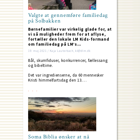
Valgte at gennemføre familiedag
på Solbakken
Børnefamilier var virkelig glade for, at
vi så muligheder frem for at aflyse,
fortæller den lokale LM Kids-formand
om familiedag på LM’s…
19. maj 2021 / Kaja Lauterbach, kl@dlm.dk
Bål, skumfiduser, konkurrencer, fællessang
og bibeltime.
Det var ingredienserne, da 60 mennesker
Kristi himmelfartsdag den 13.…
Soma Biblia ønsker at nå