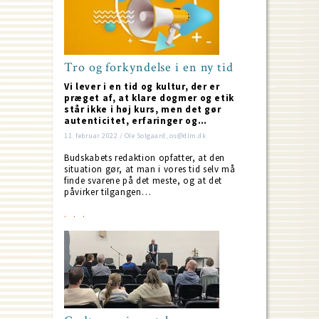
Tro og forkyndelse i en ny tid
Vi lever i en tid og kultur, der er
præget af, at klare dogmer og etik
står ikke i høj kurs, men det gør
autenticitet, erfaringer og…
11. februar 2022 / Ole Solgaard, os@dlm.dk
Budskabets redaktion opfatter, at den
situation gør, at man i vores tid selv må
finde svarene på det meste, og at det
påvirker tilgangen…