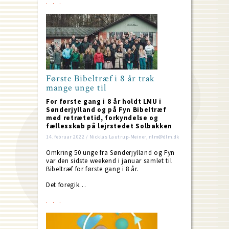
Første Bibeltræf i 8 år trak
mange unge til
For første gang i 8 år holdt LMU i
Sønderjylland og på Fyn Bibeltræf
med retrætetid, forkyndelse og
fællesskab på lejrstedet Solbakken
14. februar 2022 / Nicklas Lautrup-Meiner, nlm@dlm.dk
Omkring 50 unge fra Sønderjylland og Fyn
var den sidste weekend i januar samlet til
Bibeltræf for første gang i 8 år.
Det foregik…