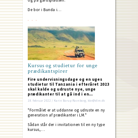
og på gårdspladsen.
De bor i Bunda i…
Kursus og studietur for unge
prædikantspirer
Fire undervisningsdage og en uges
studietur til Tanzania i efteråret 2023
skal kalde og udruste nye, unge
prædikanter til at gå ind i en…
18. februar 2022 / Karin Borup Ravnborg; kbr@dlm.dk
"Formålet er at uddanne og udruste en ny
generation af prædikanter i LM."
Sådan står der i invitationen til en ny type
kursus,…