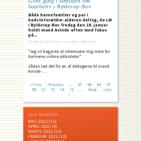
Godt gang i samtalen om
familieliv i Bylderup-Bov
Både børnefamilier og par i
bedsteforældre-alderen deltog, da LM
i Bylderup-Bov fredag den 28. januar
holdt mand-kvinde aften med fokus
på…
09. februar 2022 / Kaja Lauterbach, kl@dlm.dk
"Jeg vil begynde at interessere mig mere for
børnenes online-aktiviteter."
Sådan lød det fra en af deltagerne til mand-
kvinde-…
…
First
« First
Previous
‹ Previous
Page
67
Page
68
Page
69
Page
70
…
page
Current
71
Page
72
page
Page
73
Page
74
Page
75
Next
Next ›
Last
Last
Pagination
page
»
page
page
ALLE NYHEDER
MAJ 2022
(11)
APRIL 2022
(9)
MARTS 2022
(13)
FEBRUAR 2022
(10)