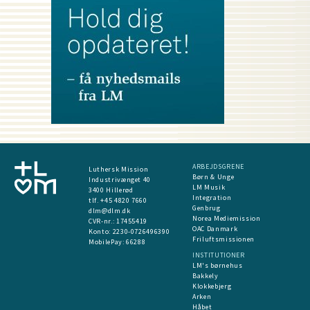
ARBEJDSGRENE
Luthersk Mission
Børn & Unge
Industrivænget 40
LM Musik
3400 Hillerød
Integration
tlf. +45 4820 7660
Genbrug
dlm@dlm.dk
Norea Mediemission
CVR-nr.: 17455419
OAC Danmark
​Konto:
2230-0726496390
Friluftsmissionen
MobilePay:
66288
INSTITUTIONER
LM's børnehus
Bakkely
Klokkebjerg
Arken
Håbet