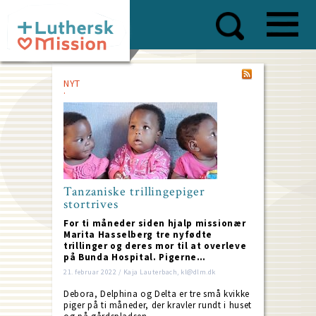
Skip
to
main
content
NYT
Tanzaniske trillingepiger
stortrives
For ti måneder siden hjalp missionær
Marita Hasselberg tre nyfødte
trillinger og deres mor til at overleve
på Bunda Hospital. Pigerne…
21. februar 2022 / Kaja Lauterbach, kl@dlm.dk
Debora, Delphina og Delta er tre små kvikke
piger på ti måneder, der kravler rundt i huset