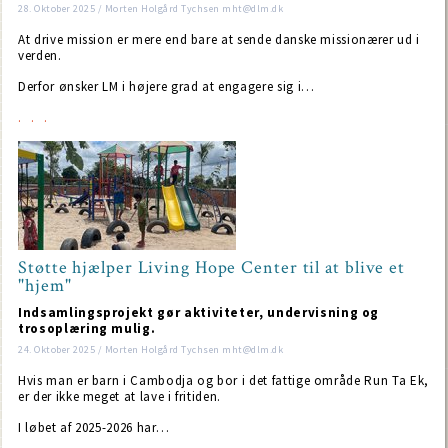
28. Oktober 2025 / Morten Holgård Tychsen mht@dlm.dk
At drive mission er mere end bare at sende danske missionærer ud i
verden.
Derfor ønsker LM i højere grad at engagere sig i…
Støtte hjælper Living Hope Center til at blive et
"hjem"
Indsamlingsprojekt gør aktiviteter, undervisning og
trosoplæring mulig.
24. Oktober 2025 / Morten Holgård Tychsen mht@dlm.dk
Hvis man er barn i Cambodja og bor i det fattige område Run Ta Ek,
er der ikke meget at lave i fritiden.
I løbet af 2025-2026 har…