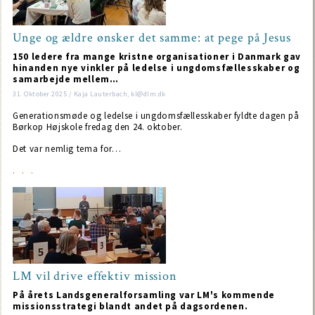
Unge og ældre ønsker det samme: at pege på Jesus
150 ledere fra mange kristne organisationer i Danmark gav
hinanden nye vinkler på ledelse i ungdomsfællesskaber og
samarbejde mellem…
31. Oktober 2025 / Kaja Lauterbach, kl@dlm.dk
Generationsmøde og ledelse i ungdomsfællesskaber fyldte dagen på
Børkop Højskole fredag den 24. oktober.
Det var nemlig tema for…
LM vil drive effektiv mission
På årets Landsgeneralforsamling var LM's kommende
missionsstrategi blandt andet på dagsordenen.