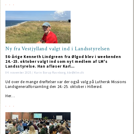
Ny fra Vestjylland valgt ind i Landsstyrelsen
56-årige Kenneth Lindgreen fra Ølgod blev i weekenden
24.-25. oktober valgt ind som nyt medlem af LM's
Landsstyrelse. Han afløser Karl…
04. november 2025 / Karin Borup Ravnborg, kbr@dlm.dk
Ud over de mange drøftelser var der også valg på Luthersk Missions
Landsgeneralforsamling den 24.-25. oktober i Hillerød.
Her…