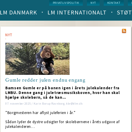
Service
PRIVATLIVSPOLITIK
NYT
KONTAKT
menu
LM DANMARK
LM INTERNATIONALT
STØT
Main
navigation
(level
1)
NYT
Gumle redder julen endnu engang
Bamsen Gumle er på banen igen i årets julekalender fra
LMBU. Denne gang i juletræsmusikskoven, hvor han skal
hjælpe skolebørn, så de kan…
07. november 2025 / Karin Borup Ravnborg, kbr@dlm.dk
”Borgmesteren har aflyst juleferien i år.”
Sådan lyder de dystre udsigter for skolebørnene i årets udgave af
julekalenderen…