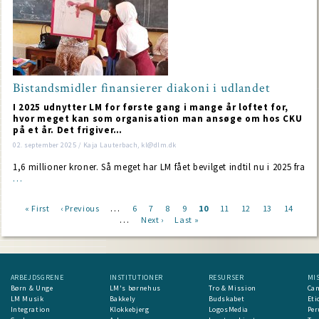
Bistandsmidler finansierer diakoni i udlandet
I 2025 udnytter LM for første gang i mange år loftet for,
hvor meget kan som organisation man ansøge om hos CKU
på et år. Det frigiver…
02. september 2025 / Kaja Lauterbach, kl@dlm.dk
1,6 millioner kroner. Så meget har LM fået bevilget indtil nu i 2025 fra
…
…
First
« First
Previous
‹ Previous
Page
6
Page
7
Page
8
Page
9
Current
10
Page
11
Page
12
Page
13
Page
14
…
page
page
Next
Next ›
Last
Last »
page
Pagination
page
page
ARBEJDSGRENE
INSTITUTIONER
RESURSER
MI
Børn & Unge
LM's børnehus
Tro & Mission
Ca
LM Musik
Bakkely
Budskabet
Eti
Integration
Klokkebjerg
LogosMedia
Per