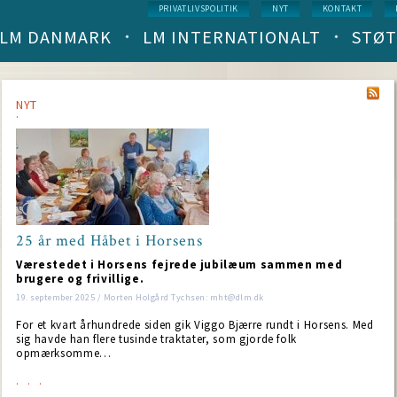
Service
PRIVATLIVSPOLITIK
NYT
KONTAKT
menu
LM DANMARK
LM INTERNATIONALT
STØT
Main
navigation
(level
1)
NYT
25 år med Håbet i Horsens
Værestedet i Horsens fejrede jubilæum sammen med
brugere og frivillige.
19. september 2025 / Morten Holgård Tychsen: mht@dlm.dk
For et kvart århundrede siden gik Viggo Bjærre rundt i Horsens. Med
sig havde han flere tusinde traktater, som gjorde folk
opmærksomme…