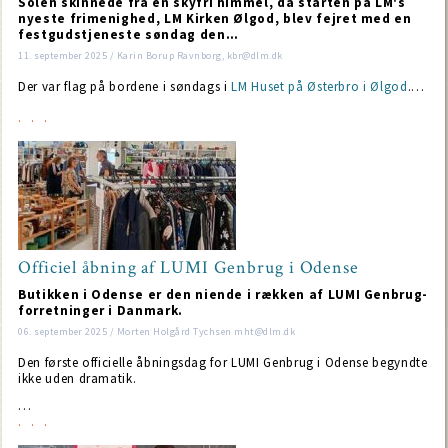
Solen skinnede fra en skyfri himmel, da starten på LM's
nyeste frimenighed, LM Kirken Ølgod, blev fejret med en
festgudstjeneste søndag den…
11. september 2025 / Karin Borup Ravnborg, kbr@dlm.dk
Der var flag på bordene i søndags i
LM Huset på Østerbro i Ølgod
.…
Officiel åbning af LUMI Genbrug i Odense
Butikken i Odense er den niende i rækken af LUMI Genbrug-
forretninger i Danmark.
06. september 2025 / Morten Holgård Tychsen mht@dlm.dk
Den første officielle åbningsdag for LUMI Genbrug i Odense begyndte
ikke uden dramatik.
…