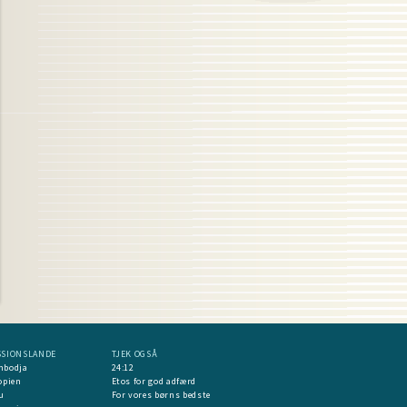
SSIONSLANDE
TJEK OGSÅ
mbodja
24:12
opien
Etos for god adfærd
u
For vores børns bedste