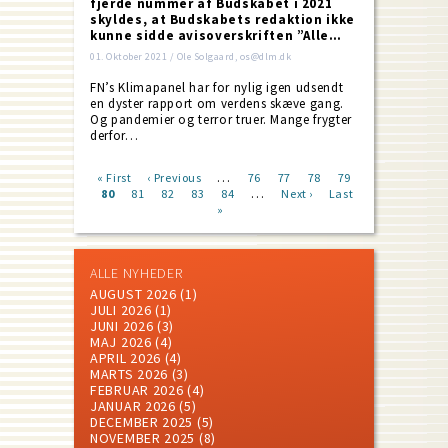
fjerde nummer af Budskabet i 2021
skyldes, at Budskabets redaktion ikke
kunne sidde avisoverskriften ”Alle…
01. Oktober 2021 / Ole Solgaard, os@dlm.dk
FN’s Klimapanel har for nylig igen udsendt
en dyster rapport om verdens skæve gang.
Og pandemier og terror truer. Mange frygter
derfor…
…
First
« First
Previous
‹ Previous
Page
76
Page
77
Page
78
Page
79
…
page
Current
80
Page
81
page
Page
82
Page
83
Page
84
Next
Next ›
Last
Last
Pagination
page
»
page
page
ALLE NYHEDER
AUGUST 2026
(1)
JULI 2026
(1)
JUNI 2026
(3)
MAJ 2026
(4)
APRIL 2026
(4)
MARTS 2026
(3)
FEBRUAR 2026
(4)
JANUAR 2026
(5)
DECEMBER 2025
(5)
NOVEMBER 2025
(8)