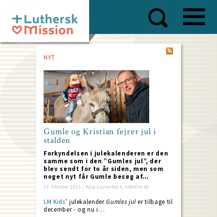
Skip
to
main
content
NYT
Gumle og Kristian fejrer jul i
stalden
Forkyndelsen i julekalenderen er den
samme som i den ”Gumles jul”, der
blev sendt for to år siden, men som
noget nyt får Gumle besøg af…
13. Oktober 2021 / Kaja Lauterbach, kl@dlm.dk
LM Kids
’ julekalender
Gumles jul
er tilbage til
december - og nu i…