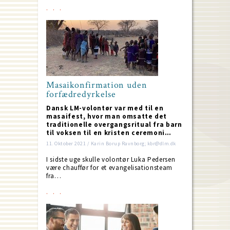
Masaikonfirmation uden
forfædredyrkelse
Dansk LM-volontør var med til en
masaifest, hvor man omsatte det
traditionelle overgangsritual fra barn
til voksen til en kristen ceremoni…
11. Oktober 2021 / Karin Borup Ravnborg; kbr@dlm.dk
I sidste uge skulle volontør Luka Pedersen
være chauffør for et evangelisationsteam
fra…