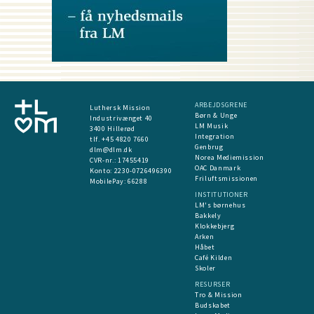
ARBEJDSGRENE
Luthersk Mission
Børn & Unge
Industrivænget 40
LM Musik
3400 Hillerød
Integration
tlf. +45 4820 7660
Genbrug
dlm@dlm.dk
Norea Mediemission
CVR-nr.: 17455419
OAC Danmark
​Konto:
2230-0726496390
Friluftsmissionen
MobilePay:
66288
INSTITUTIONER
LM's børnehus
Bakkely
Klokkebjerg
Arken
Håbet
Café Kilden
Skoler
RESURSER
Tro & Mission
Budskabet