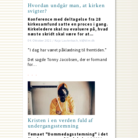
Hvordan undgår man, at kirken
svigter?
Konference med deltagelse fra 28
kirkesamfund satte en proces i gang.
Kirkeledere skal nu evaluere på, hvad
næste skridt skal være for at…
04. Oktober 2021 / Kaja Lauterbach, kl@dlm.dk
”I dag har været påklædning til fremtiden.”
Det sagde Tonny Jacobsen, der er formand
for…
Kristen i en verden fuld af
undergangsstemning
Temaet "Dommedagsstemning" i det