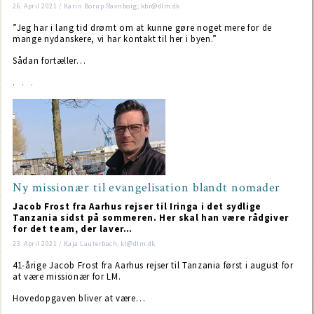
26. April 2021 / Karin Borup Ravnborg; kbr@dlm.dk
”Jeg har i lang tid drømt om at kunne gøre noget mere for de
mange nydanskere, vi har kontakt til her i byen.”
Sådan fortæller…
Ny missionær til evangelisation blandt nomader
Jacob Frost fra Aarhus rejser til Iringa i det sydlige
Tanzania sidst på sommeren. Her skal han være rådgiver
for det team, der laver…
23. April 2021 / Kaja Lauterbach, kl@dlm.dk
41-årige Jacob Frost fra Aarhus rejser til Tanzania først i august for
at være missionær for LM.
Hovedopgaven bliver at være…