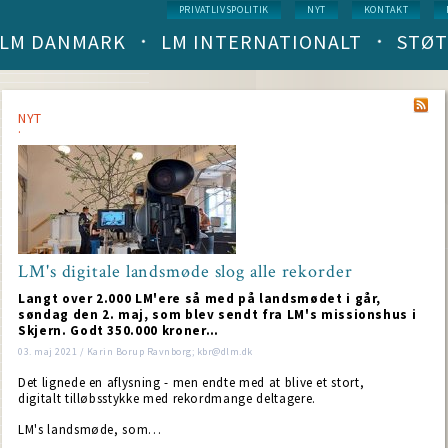
Service
PRIVATLIVSPOLITIK
NYT
KONTAKT
menu
LM DANMARK
LM INTERNATIONALT
STØT
Main
navigation
(level
1)
NYT
LM's digitale landsmøde slog alle rekorder
Langt over 2.000 LM'ere så med på landsmødet i går,
søndag den 2. maj, som blev sendt fra LM's missionshus i
Skjern. Godt 350.000 kroner…
03. maj 2021 / Karin Borup Ravnborg; kbr@dlm.dk
Det lignede en aflysning - men endte med at blive et stort,
digitalt tilløbsstykke med rekordmange deltagere.
LM's landsmøde, som…