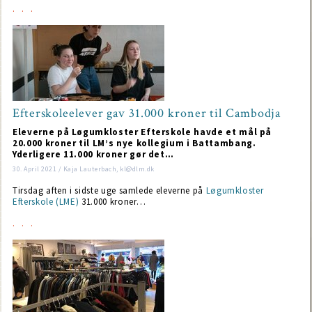
Efterskoleelever gav 31.000 kroner til Cambodja
Eleverne på Løgumkloster Efterskole havde et mål på
20.000 kroner til LM’s nye kollegium i Battambang.
Yderligere 11.000 kroner gør det…
30. April 2021 / Kaja Lauterbach, kl@dlm.dk
Tirsdag aften i sidste uge samlede eleverne på
Løgumkloster
Efterskole (LME)
31.000 kroner…