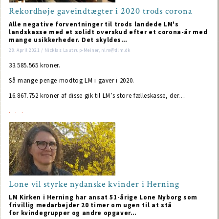
Rekordhøje gaveindtægter i 2020 trods corona
Alle negative forventninger til trods landede LM's
landskasse med et solidt overskud efter et corona-år med
mange usikkerheder. Det skyldes…
28. April 2021 / Nicklas Lautrup-Meiner, nlm@dlm.dk
33.585.565 kroner.
Så mange penge modtog LM i gaver i 2020.
16.867.752 kroner af disse gik til LM’s store fælleskasse, der…
Lone vil styrke nydanske kvinder i Herning
LM Kirken i Herning har ansat 51-årige Lone Nyborg som
frivillig medarbejder 20 timer om ugen til at stå
for kvindegrupper og andre opgaver…