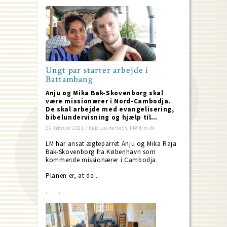
Ungt par starter arbejde i
Battambang
Anju og Mika Bak-Skovenborg skal
være missionærer i Nord-Cambodja.
De skal arbejde med evangelisering,
bibelundervisning og hjælp til…
26. februar 2021 / Kaja Lauterbach, kl@dlm.dk
LM har ansat ægteparret Anju og Mika Raja
Bak-Skovenborg fra København som
kommende missionærer i Cambodja.
Planen er, at de…