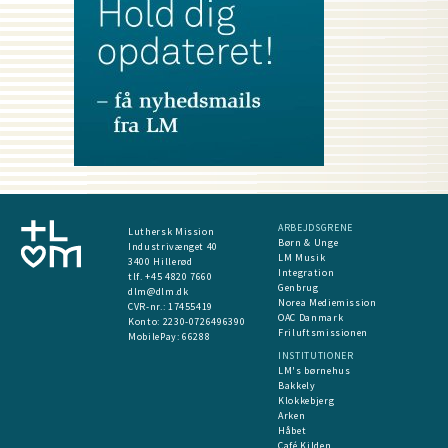
ARBEJDSGRENE
Luthersk Mission
Børn & Unge
Industrivænget 40
LM Musik
3400 Hillerød
Integration
tlf. +45 4820 7660
Genbrug
dlm@dlm.dk
Norea Mediemission
CVR-nr.: 17455419
OAC Danmark
​Konto:
2230-0726496390
Friluftsmissionen
MobilePay:
66288
INSTITUTIONER
LM's børnehus
Bakkely
Klokkebjerg
Arken
Håbet
Café Kilden