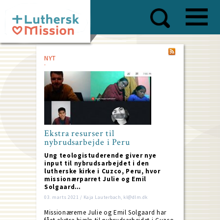
Skip
to
main
content
NYT
Ekstra resurser til
nybrudsarbejde i Peru
Ung teologistuderende giver nye
input til nybrudsarbejdet i den
lutherske kirke i Cuzco, Peru, hvor
missionærparret Julie og Emil
Solgaard…
03. marts 2021 / Kaja Lauterbach, kl@dlm.dk
Missionærerne Julie og Emil Solgaard har