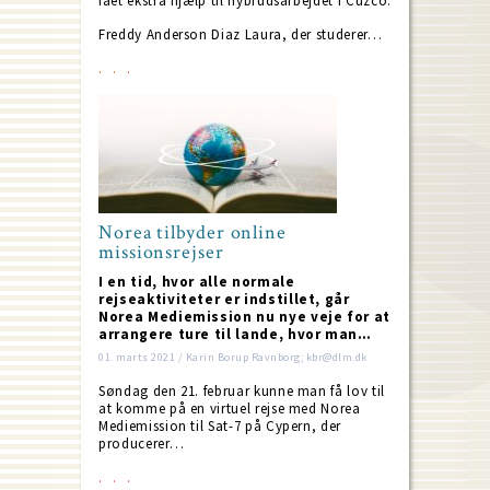
fået ekstra hjælp til nybrudsarbejdet i Cuzco.
Freddy Anderson Diaz Laura, der studerer…
Norea tilbyder online
missionsrejser
I en tid, hvor alle normale
rejseaktiviteter er indstillet, går
Norea Mediemission nu nye veje for at
arrangere ture til lande, hvor man…
01. marts 2021 / Karin Borup Ravnborg; kbr@dlm.dk
Søndag den 21. februar kunne man få lov til
at komme på en virtuel rejse med Norea
Mediemission til Sat-7 på Cypern, der
producerer…