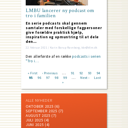
LMBU lancerer ny podcast om
tro i familien
En serie podcasts skal gennem
samtaler med forskellige fagpersoner
give forældre praktisk hjælp,
inspiration og opmuntring til at dele
den…
22. februar 2021 / Karin Borup Ravnborg; kbr@dlm.dk
Den allerførste af en række
podcasts i serien
"Tro i…
…
First
« First
Previous
‹ Previous
Page
91
Page
92
Page
93
Page
94
…
page
Current
95
Page
96
page
Page
97
Page
98
Page
99
Next
Next ›
Last
Last
Pagination
page
»
page
page
ALLE NYHEDER
OKTOBER 2025
(6)
SEPTEMBER 2025
(7)
AUGUST 2025
(7)
JULI 2025
(4)
JUNI 2025
(4)