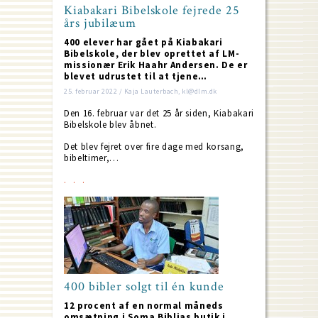
Kiabakari Bibelskole fejrede 25
års jubilæum
400 elever har gået på Kiabakari
Bibelskole, der blev oprettet af LM-
missionær Erik Haahr Andersen. De er
blevet udrustet til at tjene…
25. februar 2022 / Kaja Lauterbach, kl@dlm.dk
Den 16. februar var det 25 år siden, Kiabakari
Bibelskole blev åbnet.
Det blev fejret over fire dage med korsang,
bibeltimer,…
400 bibler solgt til én kunde
12 procent af en normal måneds
omsætning i Soma Biblias butik i