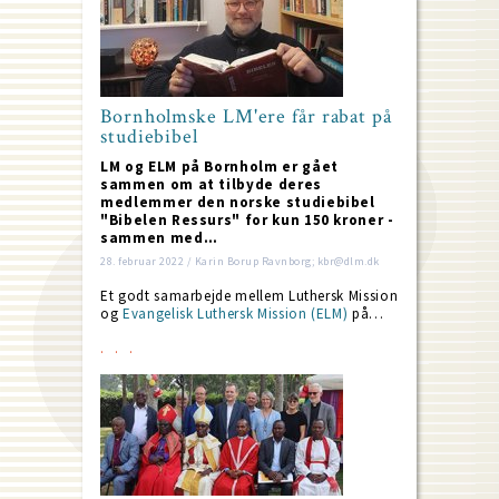
Bornholmske LM'ere får rabat på
studiebibel
LM og ELM på Bornholm er gået
sammen om at tilbyde deres
medlemmer den norske studiebibel
"Bibelen Ressurs" for kun 150 kroner -
sammen med…
28. februar 2022 / Karin Borup Ravnborg; kbr@dlm.dk
Et godt samarbejde mellem Luthersk Mission
og
Evangelisk Luthersk Mission (ELM)
på…