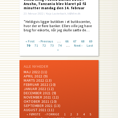
Arusha, Tanzania blev klaret på få
minutter mandag den 14. februar
23. februar 2022 / Kaja Lauterbach, kl@dlm.dk
”Heldigvis ligger butikken i et butikscenter,
hvor der er flere banker. Ellers ville jeg have
brug for eskorte, når jeg skulle sætte de…
…
First
« First
Previous
‹ Previous
Page
66
Page
67
Page
68
Page
69
…
page
Current
70
Page
71
page
Page
72
Page
73
Page
74
Next
Next ›
Last
Last
Pagination
page
»
page
page
ALLE NYHEDER
MAJ 2022
(11)
APRIL 2022
(9)
MARTS 2022
(13)
FEBRUAR 2022
(10)
JANUAR 2022
(12)
DECEMBER 2021
(9)
NOVEMBER 2021
(12)
OKTOBER 2021
(10)
SEPTEMBER 2021
(13)
AUGUST 2021
(11)
FIRST
PREVIOUS
PAGE
PAGE
PAGE
PAGE
PAGE
« FØRSTE
‹ FORRIGE
1
2
3
4
5