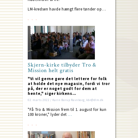
LM-kredsen havde hængt flere tønder op…
Skjern-kirke tilbyder Tro &
Mission helt gratis
"Vi vil gerne gøre det lettere for folk
at holde det nye magasin, fordi vi tror
på, der er noget godt for dem at
hente," siger kirkens…
02. marts 2022 / Karin Borup Ravnborg; kbr@dlm.dk
"Få Tro & Mission frem til 1. august for kun
100 kroner," lyder det
…