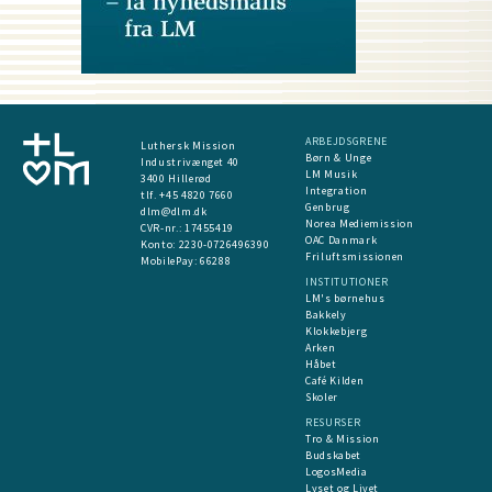
ARBEJDSGRENE
Luthersk Mission
Børn & Unge
Industrivænget 40
LM Musik
3400 Hillerød
Integration
tlf. +45 4820 7660
Genbrug
dlm@dlm.dk
Norea Mediemission
CVR-nr.: 17455419
OAC Danmark
​Konto:
2230-0726496390
Friluftsmissionen
MobilePay:
66288
INSTITUTIONER
LM's børnehus
Bakkely
Klokkebjerg
Arken
Håbet
Café Kilden
Skoler
RESURSER
Tro & Mission
Budskabet
LogosMedia
Lyset og Livet