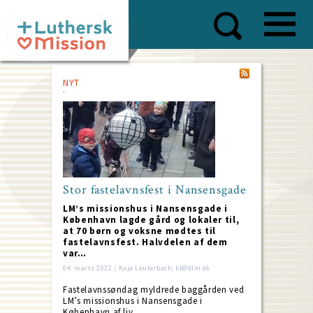
Skip
to
main
content
NYT
Stor fastelavnsfest i Nansensgade
LM’s missionshus i Nansensgade i
København lagde gård og lokaler til,
at 70 børn og voksne mødtes til
fastelavnsfest. Halvdelen af dem
var…
04. marts 2022 / Kaja Lauterbach, kl@dlm.dk
Fastelavnssøndag myldrede baggården ved
LM’s missionshus i Nansensgade i
København af liv.