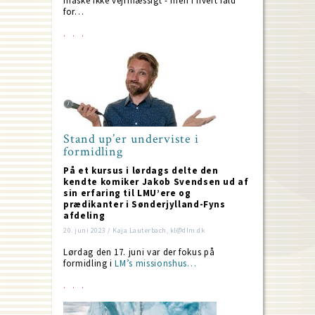
måske ikke vejrmæssigt - men i hvert fald
for…
Stand up’er underviste i
formidling
På et kursus i lørdags delte den
kendte komiker Jakob Svendsen ud af
sin erfaring til LMU’ere og
prædikanter i Sønderjylland-Fyns
afdeling
20. juni 2023 / Kaja Lauterbach, kl@dlm.dk
Lørdag den 17. juni var der fokus på
formidling i
LM’s missionshus…