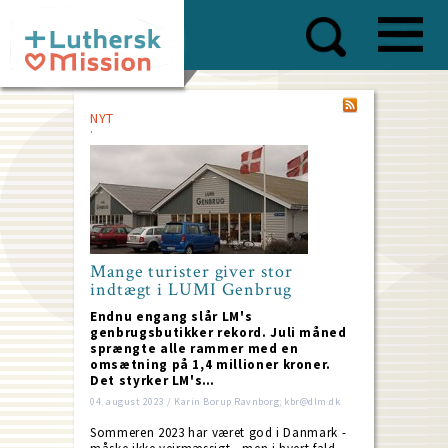
Skip
to
main
content
NYT
Mange turister giver stor
indtægt i LUMI Genbrug
Endnu engang slår LM's
genbrugsbutikker rekord. Juli måned
sprængte alle rammer med en
omsætning på 1,4 millioner kroner.
Det styrker LM's…
04. august 2023 / Karin Borup Ravnborg; kbr@dlm.dk
Sommeren 2023 har været god i Danmark -