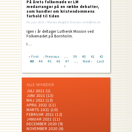
På årets folkemøde er LM
medarrangør på en række debatter,
som handler om kristendommens
forhold til tiden
08. juni 2023 / Morten Holgård Tychsen: mht@dlm.dk
Igen i år deltager Luthersk Mission ved
Folkemødet på Bornholm.
I…
…
First
« First
Previous
‹ Previous
Page
39
Page
40
Page
41
Page
42
…
page
Current
43
Page
44
page
Page
45
Page
46
Page
47
Next
Next ›
Last
Last
Pagination
page
»
page
page
ALLE NYHEDER
JULI 2021
(1)
JUNI 2021
(13)
MAJ 2021
(13)
APRIL 2021
(11)
MARTS 2021
(10)
FEBRUAR 2021
(12)
JANUAR 2021
(11)
DECEMBER 2020
(9)
NOVEMBER 2020
(6)