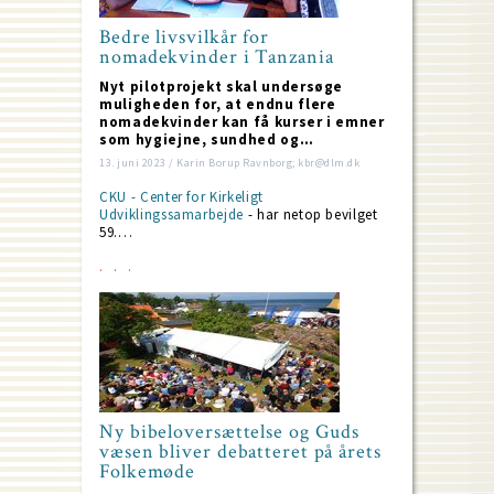
Bedre livsvilkår for
nomadekvinder i Tanzania
Nyt pilotprojekt skal undersøge
muligheden for, at endnu flere
nomadekvinder kan få kurser i emner
som hygiejne, sundhed og…
13. juni 2023 / Karin Borup Ravnborg; kbr@dlm.dk
CKU - Center for Kirkeligt
Udviklingssamarbejde
- har netop bevilget
59.…
Ny bibeloversættelse og Guds
væsen bliver debatteret på årets
Folkemøde