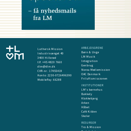
ARBEJDSGRENE
Luthersk Mission
Børn & Unge
Industrivænget 40
LM Musik
3400 Hillerød
Integration
tlf. +45 4820 7660
Genbrug
dlm@dlm.dk
Norea Mediemission
CVR-nr.: 17455419
OAC Danmark
​Konto:
2230-0726496390
Friluftsmissionen
MobilePay:
66288
INSTITUTIONER
LM's børnehus
Bakkely
Klokkebjerg
Arken
Håbet
Café Kilden
Skoler
RESURSER
Tro & Mission