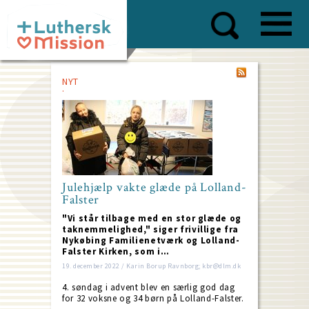
Skip
to
main
content
NYT
Julehjælp vakte glæde på Lolland-
Falster
"Vi står tilbage med en stor glæde og
taknemmelighed," siger frivillige fra
Nykøbing Familienetværk og Lolland-
Falster Kirken, som i…
19. december 2022 / Karin Borup Ravnborg; kbr@dlm.dk
4. søndag i advent blev en særlig god dag
for 32 voksne og 34 børn på Lolland-Falster.