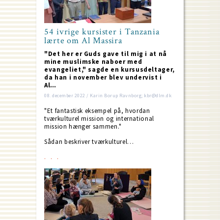
54 ivrige kursister i Tanzania
lærte om Al Massira
"Det her er Guds gave til mig i at nå
mine muslimske naboer med
evangeliet," sagde en kursusdeltager,
da han i november blev undervist i
Al…
08. december 2022 / Karin Borup Ravnborg; kbr@dlm.dk
"Et fantastisk eksempel på, hvordan
tværkulturel mission og international
mission hænger sammen."
Sådan beskriver tværkulturel…