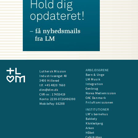
ARBEJDSGRENE
Luthersk Mission
Børn & Unge
Industrivænget 40
LM Musik
3400 Hillerød
Integration
tlf. +45 4820 7660
Genbrug
dlm@dlm.dk
Norea Mediemission
CVR-nr.: 17455419
OAC Danmark
​Konto:
2230-0726496390
Friluftsmissionen
MobilePay:
66288
INSTITUTIONER
LM's børnehus
Bakkely
Klokkebjerg
Arken
Håbet
Café Kilden