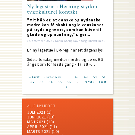
Ny legestue i Herning styrker
tværkulturel kontakt
"Mit håb er, at danske og nydanske
mødre kan få skabt nogle venskaber
på kryds og tværs, som kan blive til
glæde og opmuntring," siger…
05. december 2022 / Karin Borup Ravnborg; kbr@dlm.dk
En ny legestue i LM-regi har set dagens lys.
Sidste torsdag mødtes mødre og deres 0-5-
årige børn for første gang - 17 ialt -…
…
First
« First
Previous
‹ Previous
Page
48
Page
49
Page
50
Page
51
…
page
Current
52
Page
53
page
Page
54
Page
55
Page
56
Next
Next ›
Last
Last
Pagination
page
»
page
page
ALLE NYHEDER
JULI 2021
(1)
JUNI 2021
(13)
MAJ 2021
(13)
APRIL 2021
(11)
MARTS 2021
(10)