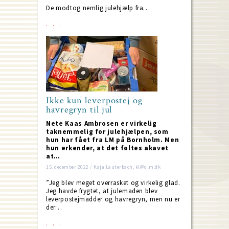
De modtog nemlig julehjælp fra…
Ikke kun leverpostej og
havregryn til jul
Nete Kaas Ambrosen er virkelig
taknemmelig for julehjælpen, som
hun har fået fra LM på Bornholm. Men
hun erkender, at det føltes akavet
at…
15. december 2022 / Kaja Lauterbach, kl@dlm.dk
”Jeg blev meget overrasket og virkelig glad.
Jeg havde frygtet, at julemaden blev
leverpostejmadder og havregryn, men nu er
der…