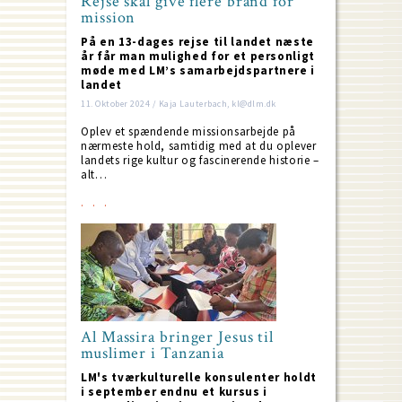
Rejse skal give flere brand for
mission
På en 13-dages rejse til landet næste
år får man mulighed for et personligt
møde med LM’s samarbejdspartnere i
landet
11. Oktober 2024 / Kaja Lauterbach, kl@dlm.dk
Oplev et spændende missionsarbejde på
nærmeste hold, samtidig med at du oplever
landets rige kultur og fascinerende historie –
alt…
Al Massira bringer Jesus til
muslimer i Tanzania
LM's tværkulturelle konsulenter holdt
i september endnu et kursus i