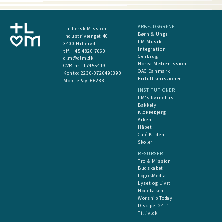
ARBEJDSGRENE
Luthersk Mission
Børn & Unge
Industrivænget 40
LM Musik
3400 Hillerød
Integration
tlf. +45 4820 7660
Genbrug
dlm@dlm.dk
Norea Mediemission
CVR-nr.: 17455419
OAC Danmark
​Konto:
2230-0726496390
Friluftsmissionen
MobilePay:
66288
INSTITUTIONER
LM's børnehus
Bakkely
Klokkebjerg
Arken
Håbet
Café Kilden
Skoler
RESURSER
Tro & Mission
Budskabet
LogosMedia
Lyset og Livet
Nodebasen
Worship Today
Discipel 24-7
Tilliv.dk