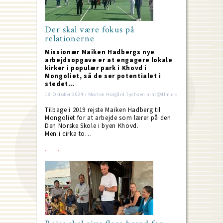
Der skal være fokus på
relationerne
Missionær Maiken Hadbergs nye
arbejdsopgave er at engagere lokale
kirker i populær park i Khovd i
Mongoliet, så de ser potentialet i
stedet…
18. Oktober 2024 / Morten Holgård Tychsen mht@dlm.dk
Tilbage i 2019 rejste Maiken Hadberg til
Mongoliet for at arbejde som lærer på den
Den Norske Skole i byen Khovd.
Men i cirka to…