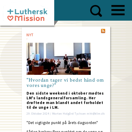
Skip
to
main
content
NYT
"Hvordan tager vi bedst hånd om
vores unge?"
Den sidste weekend i oktober mødtes
LM's landsgeneralforsamling. Her
drøftede man blandt andet forholdet
til de unge i LM.
29. Oktober 2024 / Morten Holgård Tychsen mht@dlm.dk
"Det vigtigste punkt på årets dagsorden"
Sådan beskrev flere punktet om de unge og