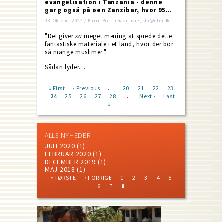
evangelisation i Tanzania - denne
gang også på øen Zanzibar, hvor 95…
08. Oktober 2024 / Karin Borup Ravnborg; kbr@dlm.dk
"Det giver
så
meget mening at sprede dette
fantastiske materiale i et land, hvor der bor
så mange muslimer."
Sådan lyder…
…
First
« First
Previous
‹ Previous
Page
20
Page
21
Page
22
Page
23
…
page
Current
24
Page
25
page
Page
26
Page
27
Page
28
Next
Next ›
Last
Last
Pagination
page
»
page
page
ALLE NYHEDER
JULI 2020
(1)
FEBRUAR 2020
(1)
DECEMBER 2019
(1)
MAJ 2018
(1)
FIRST
PREVIOUS
PAGE
PAGE
PAGE
PAGE
PAGE
« FØRSTE
‹ FORRIGE
1
2
3
4
5
PAGE
PAGE
PAGE
PAGE
CURRENT
Pagination
6
7
8
PAGE