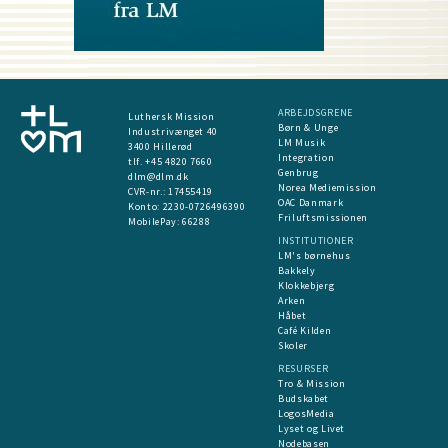
ARBEJDSGRENE
Luthersk Mission
Børn & Unge
Industrivænget 40
LM Musik
3400 Hillerød
Integration
tlf. +45 4820 7660
Genbrug
dlm@dlm.dk
Norea Mediemission
CVR-nr.: 17455419
OAC Danmark
​Konto:
2230-0726496390
Friluftsmissionen
MobilePay:
66288
INSTITUTIONER
LM's børnehus
Bakkely
Klokkebjerg
Arken
Håbet
Café Kilden
Skoler
RESURSER
Tro & Mission
Budskabet
LogosMedia
Lyset og Livet
Nodebasen