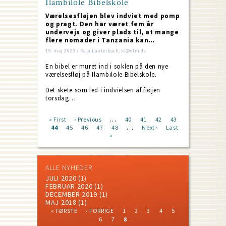
Ilambilole Bibelskole
Værelsesfløjen blev indviet med pomp
og pragt. Den har været fem år
undervejs og giver plads til, at mange
flere nomader i Tanzania kan…
19. maj 2023 / Kaja Lauterbach, kl@dlm.dk
En bibel er muret ind i soklen på den nye
værelsesfløj på Ilambilole Bibelskole.
Det skete som led i indvielsen af fløjen
torsdag…
…
First
« First
Previous
‹ Previous
Page
40
Page
41
Page
42
Page
43
…
page
Current
44
Page
45
page
Page
46
Page
47
Page
48
Next
Next ›
Last
Last
Pagination
page
»
page
page
ALLE NYHEDER
JULI 2020
(1)
FEBRUAR 2020
(1)
DECEMBER 2019
(1)
MAJ 2018
(1)
FIRST
PREVIOUS
PAGE
PAGE
PAGE
PAGE
PAGE
« FØRSTE
‹ FORRIGE
1
2
3
4
5
PAGE
PAGE
PAGE
PAGE
CURRENT
Pagination
6
7
8