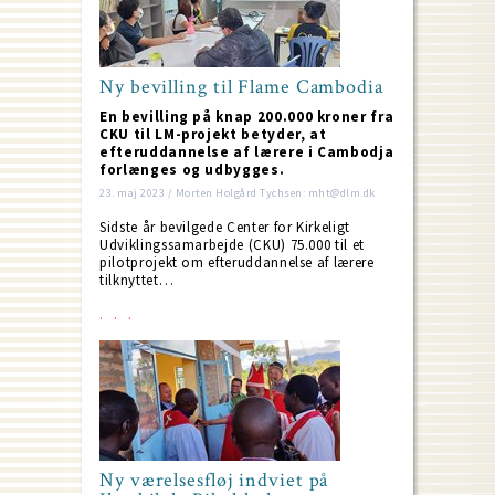
Ny bevilling til Flame Cambodia
En bevilling på knap 200.000 kroner fra
CKU til LM-projekt betyder, at
efteruddannelse af lærere i Cambodja
forlænges og udbygges.
23. maj 2023 / Morten Holgård Tychsen: mht@dlm.dk
Sidste år bevilgede Center for Kirkeligt
Udviklingssamarbejde (CKU) 75.000 til et
pilotprojekt om efteruddannelse af lærere
tilknyttet…
Ny værelsesfløj indviet på