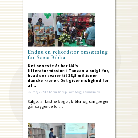
Endnu en rekordstor omsætning
for Soma Biblia
Det seneste år har LM's
litteraturmission i Tanzania solgt for,
hvad der svarer til 18,5 millioner
danske kroner. Det giver mulighed for
at…
26. maj 2023 / Karin Borup Ravnborg; kbr@dlm.dk
Salget af kristne bøger, bibler og sangbøger
går strygende for…