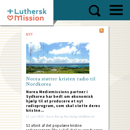
Skip
to
main
content
NYT
Norea støtter kristen radio til
Nordkorea
Norea Mediemissions partner i
Sydkorea har bedt om økonomisk
hjælp til at producere et nyt
radioprogram, som skal støtte deres
kristne…
02. juni 2023 / Karin Borup Ravnborg; kbr@dlm.dk
52 afsnit af det populære kristne