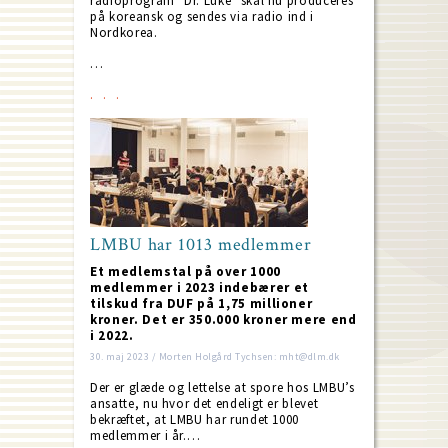
radioprogram "Dr. Luke" skal nu produceres
på koreansk og sendes via radio ind i
Nordkorea.
…
LMBU har 1013 medlemmer
Et medlemstal på over 1000
medlemmer i 2023 indebærer et
tilskud fra DUF på 1,75 millioner
kroner. Det er 350.000 kroner mere end
i 2022.
30. maj 2023 / Morten Holgård Tychsen: mht@dlm.dk
Der er glæde og lettelse at spore hos LMBU’s
ansatte, nu hvor det endeligt er blevet
bekræftet, at LMBU har rundet 1000
medlemmer i år.…