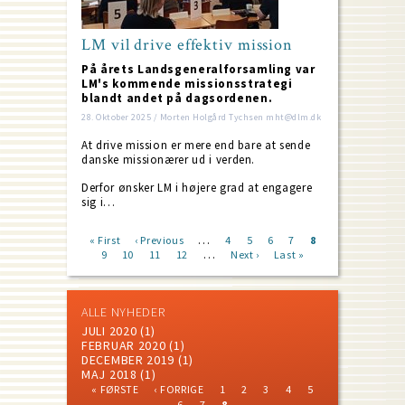
LM vil drive effektiv mission
På årets Landsgeneralforsamling var
LM's kommende missionsstrategi
blandt andet på dagsordenen.
28. Oktober 2025 / Morten Holgård Tychsen mht@dlm.dk
At drive mission er mere end bare at sende
danske missionærer ud i verden.
Derfor ønsker LM i højere grad at engagere
sig i…
…
First
« First
Previous
‹ Previous
Page
4
Page
5
Page
6
Page
7
Current
8
…
page
Page
9
Page
10
page
Page
11
Page
12
Next
Next ›
Last
Last »
page
Pagination
page
page
ALLE NYHEDER
JULI 2020
(1)
FEBRUAR 2020
(1)
DECEMBER 2019
(1)
MAJ 2018
(1)
FIRST
PREVIOUS
PAGE
PAGE
PAGE
PAGE
PAGE
« FØRSTE
‹ FORRIGE
1
2
3
4
5
PAGE
PAGE
PAGE
PAGE
CURRENT
6
7
8