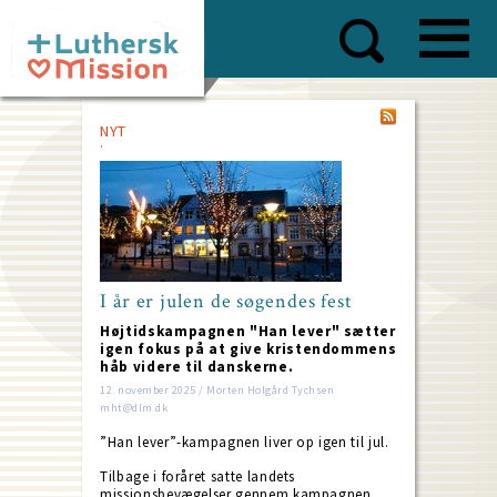
Skip
to
main
content
NYT
I år er julen de søgendes fest
Højtidskampagnen "Han lever" sætter
igen fokus på at give kristendommens
håb videre til danskerne.
12. november 2025 / Morten Holgård Tychsen
mht@dlm.dk
”Han lever”-kampagnen liver op igen til jul.
Tilbage i foråret satte landets
missionsbevægelser gennem kampagnen