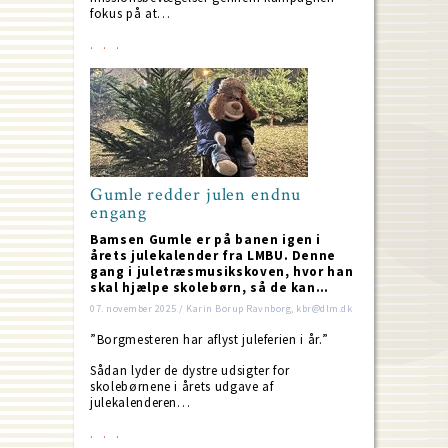
fokus på at…
Gumle redder julen endnu
engang
Bamsen Gumle er på banen igen i
årets julekalender fra LMBU. Denne
gang i juletræsmusikskoven, hvor han
skal hjælpe skolebørn, så de kan…
07. november 2025 / Karin Borup Ravnborg, kbr@dlm.dk
”Borgmesteren har aflyst juleferien i år.”
Sådan lyder de dystre udsigter for
skolebørnene i årets udgave af
julekalenderen…