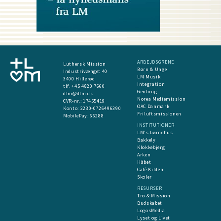
ARBEJDSGRENE
Luthersk Mission
Børn & Unge
Industrivænget 40
LM Musik
3400 Hillerød
Integration
tlf. +45 4820 7660
Genbrug
dlm@dlm.dk
Norea Mediemission
CVR-nr.: 17455419
OAC Danmark
​Konto:
2230-0726496390
Friluftsmissionen
MobilePay:
66288
INSTITUTIONER
LM's børnehus
Bakkely
Klokkebjerg
Arken
Håbet
Café Kilden
Skoler
RESURSER
Tro & Mission
Budskabet
LogosMedia
Lyset og Livet