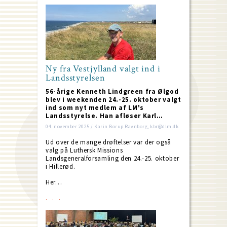
Ny fra Vestjylland valgt ind i
Landsstyrelsen
56-årige Kenneth Lindgreen fra Ølgod
blev i weekenden 24.-25. oktober valgt
ind som nyt medlem af LM's
Landsstyrelse. Han afløser Karl…
04. november 2025 / Karin Borup Ravnborg, kbr@dlm.dk
Ud over de mange drøftelser var der også
valg på Luthersk Missions
Landsgeneralforsamling den 24.-25. oktober
i Hillerød.
Her…