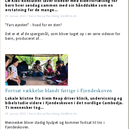
LM Kids-konsulent laver videoer med bibelfortælling for
børn hver søndag sammen med sin hånddukke som en
erstatning for de mange…
20. januar 2021 / Karin Borup Ravnborg; kbr@dlm.dk
"Fars øjesten" - hvad for en sten?
Det er et af de spørgsmål, som bliver taget op i en serie videoer for
børn, produceret af…
Fortsat vækkelse blandt fattige i Fjendeskoven
Lokale kristne fra Siem Reap driver klinik, undervisning og
bibelstudie videre i Fjendeskoven i det nordlige Cambodja.
Ti mennesker tog…
18. januar 2021 / Karin Borup Ravnborg; kbr@dlm.dk
Mennesker bliver stadig hjulpet og kommer fortsat til tro i
Fjendeskoven.