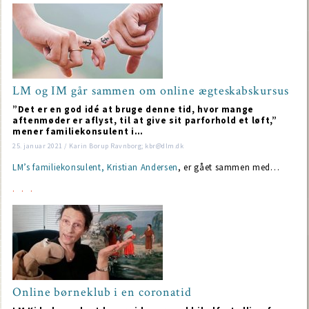
LM og IM går sammen om online ægteskabskursus
”Det er en god idé at bruge denne tid, hvor mange
aftenmøder er aflyst, til at give sit parforhold et løft,”
mener familiekonsulent i…
25. januar 2021 / Karin Borup Ravnborg; kbr@dlm.dk
LM’s familiekonsulent, Kristian Andersen
, er gået sammen med…
Online børneklub i en coronatid