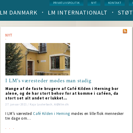
Service
PRIVATLIVSPOLITIK
NYT
KONTAKT
menu
LM DANMARK
LM INTERNATIONALT
STØT
Main
navigation
(level
1)
NYT
I LM's væresteder mødes man stadig
Mange af de faste brugere af Café Kilden i Herning bor
alene, og de har stort behov for at komme i caféen, da
stort set alt andet er lukket…
27. januar 2021 / Kaja Lauterbach, kl@dlm.dk
I LM’s værested
Café Kilden i Herning
mødes en lille flok mennesker
tre dage om…