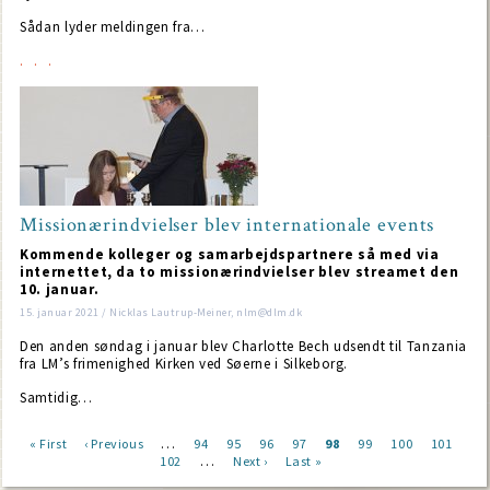
Sådan lyder meldingen fra…
Missionærindvielser blev internationale events
Kommende kolleger og samarbejdspartnere så med via
internettet, da to missionærindvielser blev streamet den
10. januar.
15. januar 2021 / Nicklas Lautrup-Meiner, nlm@dlm.dk
Den anden søndag i januar blev Charlotte Bech udsendt til Tanzania
fra LM’s frimenighed Kirken ved Søerne i Silkeborg.
Samtidig…
…
First
« First
Previous
‹ Previous
Page
94
Page
95
Page
96
Page
97
Current
98
Page
99
Page
100
Page
101
Pag
…
page
page
102
Next
Next ›
Last
Last »
page
Pagination
page
page