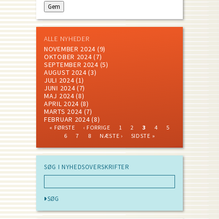
ALLE NYHEDER
NOVEMBER 2024
(9)
OKTOBER 2024
(7)
SEPTEMBER 2024
(5)
AUGUST 2024
(3)
JULI 2024
(1)
JUNI 2024
(7)
MAJ 2024
(8)
APRIL 2024
(8)
MARTS 2024
(7)
FEBRUAR 2024
(8)
FIRST
PREVIOUS
PAGE
PAGE
CURRENT
PAGE
PAGE
« FØRSTE
‹ FORRIGE
1
2
3
4
5
PAGE
PAGE
PAGE
PAGE
PAGE
PAGE
NEXT
LAST
Pagination
6
7
8
NÆSTE ›
SIDSTE »
PAGE
PAGE
SØG I NYHEDSOVERSKRIFTER