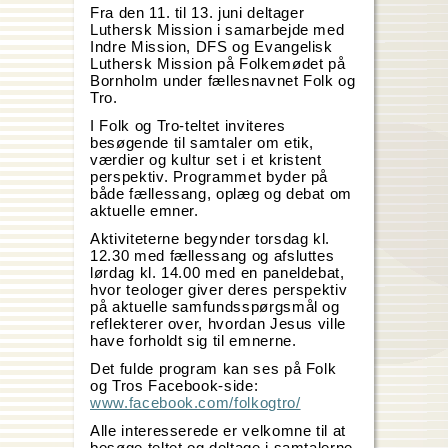
Fra den 11. til 13. juni deltager
Luthersk Mission i samarbejde med
Indre Mission, DFS og Evangelisk
Luthersk Mission på Folkemødet på
Bornholm under fællesnavnet Folk og
Tro.
I Folk og Tro-teltet inviteres
besøgende til samtaler om etik,
værdier og kultur set i et kristent
perspektiv. Programmet byder på
både fællessang, oplæg og debat om
aktuelle emner.
Aktiviteterne begynder torsdag kl.
12.30 med fællessang og afsluttes
lørdag kl. 14.00 med en paneldebat,
hvor teologer giver deres perspektiv
på aktuelle samfundsspørgsmål og
reflekterer over, hvordan Jesus ville
have forholdt sig til emnerne.
Det fulde program kan ses på Folk
og Tros Facebook-side:
www.facebook.com/folkogtro/
Alle interesserede er velkomne til at
besøge teltet og deltage i samtalerne.