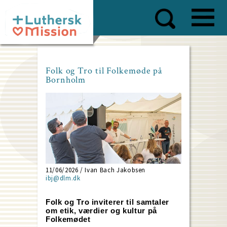
Skip
to
main
content
Folk og Tro til Folkemøde på
Bornholm
11/06/2026 / Ivan Bach Jakobsen
ibj@dlm.dk
Folk og Tro inviterer til samtaler
om etik, værdier og kultur på
Folkemødet