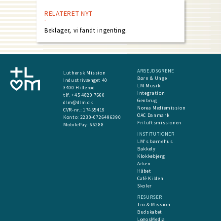
RELATERET NYT
Beklager, vi fandt ingenting.
ARBEJDSGRENE
Luthersk Mission
Børn & Unge
Industrivænget 40
LM Musik
3400 Hillerød
Integration
tlf. +45 4820 7660
Genbrug
dlm@dlm.dk
Norea Mediemission
CVR-nr.: 17455419
OAC Danmark
​Konto:
2230-0726496390
Friluftsmissionen
MobilePay:
66288
INSTITUTIONER
LM's børnehus
Bakkely
Klokkebjerg
Arken
Håbet
Café Kilden
Skoler
RESURSER
Tro & Mission
Budskabet
LogosMedia