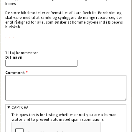
købes.
De store bibelmodeller er fremstillet af Jørn Bech fra Bornholm og
skal være med til at samle og synliggøre de mange ressourcer, der
er til rådighed for alle, som ønsker at komme dybere ind i Bibelens
budskab.
Tilføj kommentar
Dit navn
Comment
*
CAPTCHA
This question is for testing whether or not you are a human
visitor and to prevent automated spam submissions.