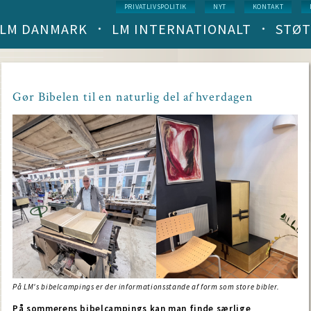
Service
PRIVATLIVSPOLITIK
NYT
KONTAKT
menu
LM DANMARK
LM INTERNATIONALT
STØT
Main
navigation
(level
1)
Gør Bibelen til en naturlig del af hverdagen
På LM's bibelcampings er der informationsstande af form som store bibler.
På sommerens bibelcampings kan man finde særlige