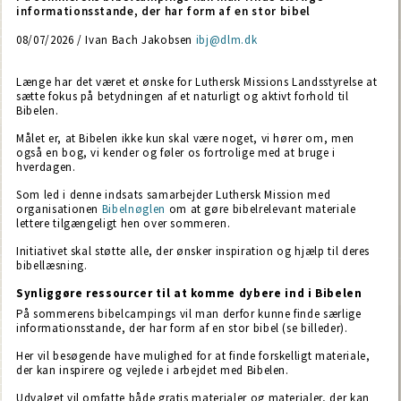
informationsstande, der har form af en stor bibel
08/07/2026 / Ivan Bach Jakobsen
ibj@dlm.dk
Længe har det været et ønske for Luthersk Missions Landsstyrelse at
sætte fokus på betydningen af et naturligt og aktivt forhold til
Bibelen.
Målet er, at Bibelen ikke kun skal være noget, vi hører om, men
også en bog, vi kender og føler os fortrolige med at bruge i
hverdagen.
Som led i denne indsats samarbejder Luthersk Mission med
organisationen
Bibelnøglen
om at gøre bibelrelevant materiale
lettere tilgængeligt hen over sommeren.
Initiativet skal støtte alle, der ønsker inspiration og hjælp til deres
bibellæsning.
Synliggøre ressourcer til at komme dybere ind i Bibelen
På sommerens bibelcampings vil man derfor kunne finde særlige
informationsstande, der har form af en stor bibel (se billeder).
Her vil besøgende have mulighed for at finde forskelligt materiale,
der kan inspirere og vejlede i arbejdet med Bibelen.
Udvalget vil omfatte både gratis materialer og materialer, der kan