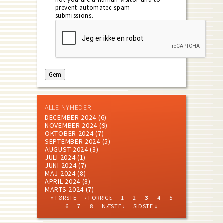
prevent automated spam
submissions.
ALLE NYHEDER
DECEMBER 2024
(6)
NOVEMBER 2024
(9)
OKTOBER 2024
(7)
SEPTEMBER 2024
(5)
AUGUST 2024
(3)
JULI 2024
(1)
JUNI 2024
(7)
MAJ 2024
(8)
APRIL 2024
(8)
MARTS 2024
(7)
FIRST
PREVIOUS
PAGE
PAGE
CURRENT
PAGE
PAGE
« FØRSTE
‹ FORRIGE
1
2
3
4
5
PAGE
PAGE
PAGE
PAGE
PAGE
PAGE
NEXT
LAST
Pagination
6
7
8
NÆSTE ›
SIDSTE »
PAGE
PAGE