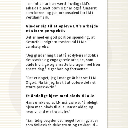
I sin fritid har han været frivillig i LM's
arbejde blandt børn og har også fungeret
som børne- og juniorkonsulent for LM i
Vestdanmark.
Glæder sig til at opleve LM's arbejde i
et større perspektiv
Det er med en god portion spænding, at
Kenneth Lindgreen træder ind i LM's
Landsstyrelse.
"Jeg glæder mig til at få et dybere indblik i
det stærke og engagerede arbejde, som
både frivillige og ansatte bidrager med hver
eneste dag," siger han og fortsætter:
"Det er noget, jeg i mange år har set i LM
Ølgod. Nu får jeg lov til at opleve det i et
større perspektiv."
Et åndeligt hjem med plads til alle
Hans ønske er, at LM må være et "åndeligt
hjem med plads til alle uanset alder, og
hvor vi end er i troens liv."
"Samtidig betyder det meget for mig, at vi
som fællesskab deler troen og rækker ud –