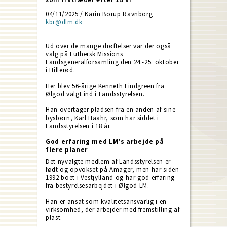
04/11/2025 / Karin Borup Ravnborg
kbr@dlm.dk
Ud over de mange drøftelser var der også
valg på Luthersk Missions
Landsgeneralforsamling den 24.-25. oktober
i Hillerød.
Her blev 56-årige Kenneth Lindgreen fra
Ølgod valgt ind i Landsstyrelsen.
Han overtager pladsen fra en anden af sine
bysbørn, Karl Haahr, som har siddet i
Landsstyrelsen i 18 år.
God erfaring med LM's arbejde på
flere planer
Det nyvalgte medlem af Landsstyrelsen er
født og opvokset på Amager, men har siden
1992 boet i Vestjylland og har god erfaring
fra bestyrelsesarbejdet i Ølgod LM.
Han er ansat som kvalitetsansvarlig i en
virksomhed, der arbejder med fremstilling af
plast.