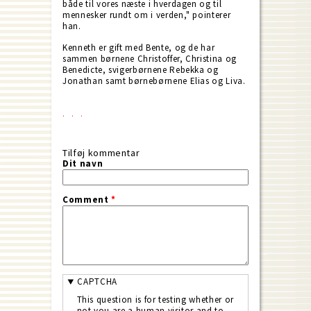
både til vores næste i hverdagen og til
mennesker rundt om i verden," pointerer
han.
Kenneth er gift med Bente, og de har
sammen børnene Christoffer, Christina og
Benedicte, svigerbørnene Rebekka og
Jonathan samt børnebørnene Elias og Liva.
Tilføj kommentar
Dit navn
Comment
*
CAPTCHA
This question is for testing whether or
not you are a human visitor and to