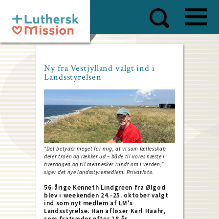
Skip
to
main
content
Ny fra Vestjylland valgt ind i
Landsstyrelsen
"Det betyder meget for mig, at vi som fællesskab
deler troen og rækker ud – både til vores næste i
hverdagen og til mennesker rundt om i verden,"
siger det nye landsstyremedlem. Privatfoto.
56-årige Kenneth Lindgreen fra Ølgod
blev i weekenden 24.-25. oktober valgt
ind som nyt medlem af LM's
Landsstyrelse. Han afløser Karl Haahr,
som fratræder efter 18 år