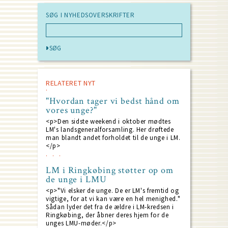
SØG I NYHEDSOVERSKRIFTER
RELATERET NYT
"Hvordan tager vi bedst hånd om
vores unge?"
<p>Den sidste weekend i oktober mødtes
LM's landsgeneralforsamling. Her drøftede
man blandt andet forholdet til de unge i LM.
</p>
LM i Ringkøbing støtter op om
de unge i LMU
<p>"Vi elsker de unge. De er LM's fremtid og
vigtige, for at vi kan være en hel menighed."
Sådan lyder det fra de ældre i LM-kredsen i
Ringkøbing, der åbner deres hjem for de
unges LMU-møder.</p>