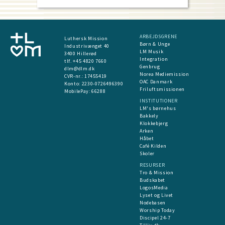
ARBEJDSGRENE
Luthersk Mission
Børn & Unge
Industrivænget 40
LM Musik
3400 Hillerød
Integration
tlf. +45 4820 7660
Genbrug
dlm@dlm.dk
Norea Mediemission
CVR-nr.: 17455419
OAC Danmark
​Konto:
2230-0726496390
Friluftsmissionen
MobilePay:
66288
INSTITUTIONER
LM's børnehus
Bakkely
Klokkebjerg
Arken
Håbet
Café Kilden
Skoler
RESURSER
Tro & Mission
Budskabet
LogosMedia
Lyset og Livet
Nodebasen
Worship Today
Discipel 24-7