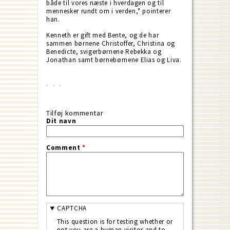
både til vores næste i hverdagen og til
mennesker rundt om i verden," pointerer
han.
Kenneth er gift med Bente, og de har
sammen børnene Christoffer, Christina og
Benedicte, svigerbørnene Rebekka og
Jonathan samt børnebørnene Elias og Liva.
Tilføj kommentar
Dit navn
Comment
*
CAPTCHA
This question is for testing whether or
not you are a human visitor and to