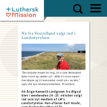
Skip
to
main
content
Ny fra Vestjylland valgt ind i
Landsstyrelsen
"Det betyder meget for mig, at vi som fællesskab
deler troen og rækker ud – både til vores næste i
hverdagen og til mennesker rundt om i verden,"
siger det nye landsstyremedlem. Privatfoto.
56-årige Kenneth Lindgreen fra Ølgod
blev i weekenden 24.-25. oktober valgt
ind som nyt medlem af LM's
Landsstyrelse. Han afløser Karl Haahr,
som fratræder efter 18 år