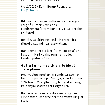
04/11/2025 / Karin Borup Ravnborg
kbr@dlm.dk
Ud over de mange drøftelser var der også
valg på Luthersk Missions
Landsgeneralforsamling den 24.-25. oktober
i Hillerød.
Her blev 56-årige Kenneth Lindgreen fra
Ølgod valgt ind i Landsstyrelsen.
Han overtager pladsen fra en anden af sine
bysbørn, Karl Haahr, som har siddet i
Landsstyrelsen i 18 år.
God erfaring med LM's arbejde på
flere planer
Det nyvalgte medlem af Landsstyrelsen er
født og opvokset på Amager, men har siden
1992 boet i Vestjylland og har god erfaring
fra bestyrelsesarbejdet i Ølgod LM.
Han er ansat som kvalitetsansvarlig i en
virksomhed, der arbejder med fremstilling af
plast.