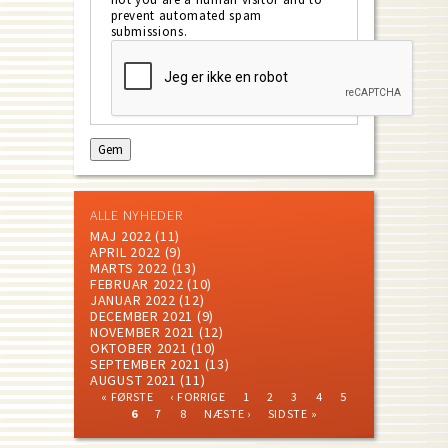
prevent automated spam
submissions.
ALLE NYHEDER
MAJ 2022
(11)
APRIL 2022
(9)
MARTS 2022
(13)
FEBRUAR 2022
(10)
JANUAR 2022
(12)
DECEMBER 2021
(9)
NOVEMBER 2021
(12)
OKTOBER 2021
(10)
SEPTEMBER 2021
(13)
AUGUST 2021
(11)
FIRST
PREVIOUS
PAGE
PAGE
PAGE
PAGE
PAGE
« FØRSTE
‹ FORRIGE
1
2
3
4
5
PAGE
PAGE
CURRENT
PAGE
PAGE
NEXT
LAST
Pagination
6
7
8
NÆSTE ›
SIDSTE »
PAGE
PAGE
PAGE