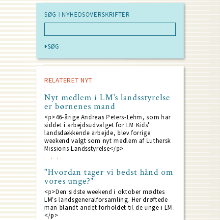
SØG I NYHEDSOVERSKRIFTER
RELATERET NYT
Nyt medlem i LM's landsstyrelse
er børnenes mand
<p>46-årige Andreas Peters-Lehm, som har
siddet i arbejdsudvalget for LM Kids'
landsdækkende arbejde, blev forrige
weekend valgt som nyt medlem af Luthersk
Missions Landsstyrelse</p>
"Hvordan tager vi bedst hånd om
vores unge?"
<p>Den sidste weekend i oktober mødtes
LM's landsgeneralforsamling. Her drøftede
man blandt andet forholdet til de unge i LM.
</p>