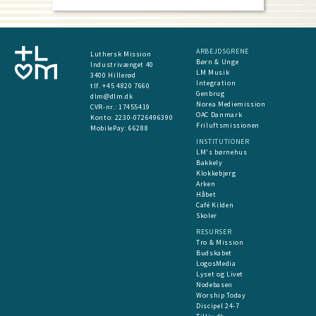
ARBEJDSGRENE
Luthersk Mission
Børn & Unge
Industrivænget 40
LM Musik
3400 Hillerød
Integration
tlf. +45 4820 7660
Genbrug
dlm@dlm.dk
Norea Mediemission
CVR-nr.: 17455419
OAC Danmark
​Konto:
2230-0726496390
Friluftsmissionen
MobilePay:
66288
INSTITUTIONER
LM's børnehus
Bakkely
Klokkebjerg
Arken
Håbet
Café Kilden
Skoler
RESURSER
Tro & Mission
Budskabet
LogosMedia
Lyset og Livet
Nodebasen
Worship Today
Discipel 24-7