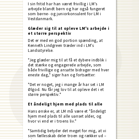
I sin fritid har han været frivillig i LM's
arbejde blandt børn og har også fungeret
som børne- og juniorkonsulent for LM i
Vestdanmark.
Glæder sig til at opleve LM's arbejde i
et større perspektiv
Det er med en god portion spænding, at
Kenneth Lindgreen træder ind i LM's
Landsstyrelse.
"Jeg glæder mig til at få et dybere indblik i
det stærke og engagerede arbejde, som
både frivillige og ansatte bidrager med hver
eneste dag," siger han og fortsætter:
"Det er noget, jeg i mange år har set i LM
Ølgod. Nu får jeg lov til at opleve det i et
større perspektiv."
Et åndeligt hjem med plads til alle
Hans ønske er, at LM må være et "åndeligt
hjem med plads til alle uanset alder, og
hvor vi end er i troens liv."
"Samtidig betyder det meget for mig, at vi
som fællesskab deler troen og rækker ud –