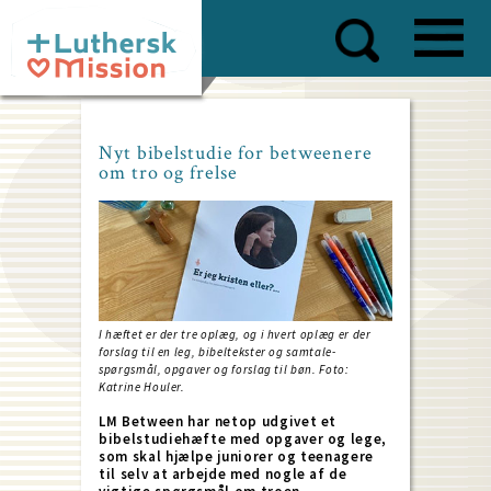
Skip
to
main
content
Nyt bibelstudie for betweenere
om tro og frelse
I hæftet er der tre oplæg, og i hvert oplæg er der
forslag til en leg, bibeltekster og samtale-
spørgsmål, opgaver og forslag til bøn. Foto:
Katrine Houler.
LM Between har netop udgivet et
bibelstudiehæfte med opgaver og lege,
som skal hjælpe juniorer og teenagere
til selv at arbejde med nogle af de