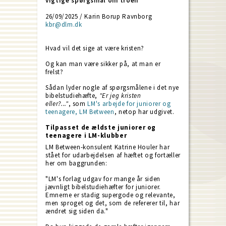
vigtige spørgsmål om troen
26/09/2025 / Karin Borup Ravnborg
kbr@dlm.dk
Hvad vil det sige at være kristen?
Og kan man være sikker på, at man er
frelst?
Sådan lyder nogle af spørgsmålene i det nye
bibelstudiehæfte,
"Er jeg kristen
eller?..."
, som
LM's arbejde for juniorer og
teenagere, LM Between
, netop har udgivet.
Tilpasset de ældste juniorer og
teenagere i LM-klubber
LM Between-konsulent Katrine Houler har
stået for udarbejdelsen af hæftet og fortæller
her om baggrunden:
"LM's forlag udgav for mange år siden
jævnligt bibelstudiehæfter for juniorer.
Emnerne er stadig supergode og relevante,
men sproget og det, som de refererer til, har
ændret sig siden da."