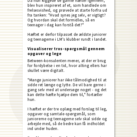
Da hun kiggede de gamle hæfter igennem,
blev hun inspireret af et, som handlede om
frelsesvished, og prøvede at starte forfra ud
fra tanken: "Hvad synes jeg selv, er vigtigt?
Og hvordan skal det formidles, så en
teenager i dag kan forstå det?"
Hæftet er derfor tilpasset de ældste juniorer
og teenagerne i LM's klubber rundt i landet.
Visualiserer tros-spørgsmål gennem
opgaver og lege
Between-konsulenten mener, at der er brug
for fordybelse i en tid, hvor alting ellers har
skullet være digitalt.
"Mange juniorer har ikke tålmodighed til at
sidde ret længe og lytte. De vil bare gerne i
gang selv med at undersøge noget - og det
kan dette hæfte hjælpe dem til," fortæller
hun.
I hæftet er der tre oplæg med forslag til leg,
opgaver og samtale-spørgsmål, som
juniorerne og teenagerne selv skal sidde og
arbejde med, så de bedre kan få indholdet
ind under huden.