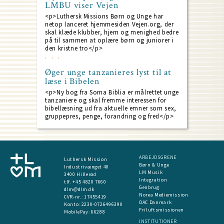
LMBU viser Vejen
<p>Luthersk Missions Børn og Unge har
netop lanceret hjemmesiden Vejen.org, der
skal klæde klubber, hjem og menighed bedre
på til sammen at oplære børn og juniorer i
den kristne tro</p>
Øger unge tanzanieres lyst til at
læse i Bibelen
<p>Ny bog fra Soma Biblia er målrettet unge
tanzaniere og skal fremme interessen for
bibellæsning ud fra aktuelle emner som sex,
gruppepres, penge, forandring og fred</p>
ARBEJDSGRENE
Luthersk Mission
Børn & Unge
Industrivænget 40
LM Musik
3400 Hillerød
Integration
tlf. +45 4820 7660
Genbrug
dlm@dlm.dk
Norea Mediemission
CVR-nr.: 17455419
OAC Danmark
​Konto:
2230-0726496390
Friluftsmissionen
MobilePay:
66288
INSTITUTIONER