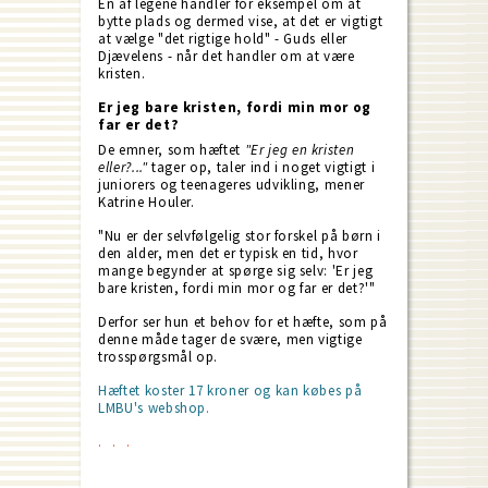
En af legene handler for eksempel om at
bytte plads og dermed vise, at det er vigtigt
at vælge "det rigtige hold" - Guds eller
Djævelens - når det handler om at være
kristen.
Er jeg bare kristen, fordi min mor og
far er det?
De emner, som hæftet
"Er jeg en kristen
eller?..."
tager op, taler ind i noget vigtigt i
juniorers og teenageres udvikling, mener
Katrine Houler.
"Nu er der selvfølgelig stor forskel på børn i
den alder, men det er typisk en tid, hvor
mange begynder at spørge sig selv: 'Er jeg
bare kristen, fordi min mor og far er det?'"
Derfor ser hun et behov for et hæfte, som på
denne måde tager de svære, men vigtige
trosspørgsmål op.
Hæftet koster 17 kroner og kan købes på
LMBU's webshop.