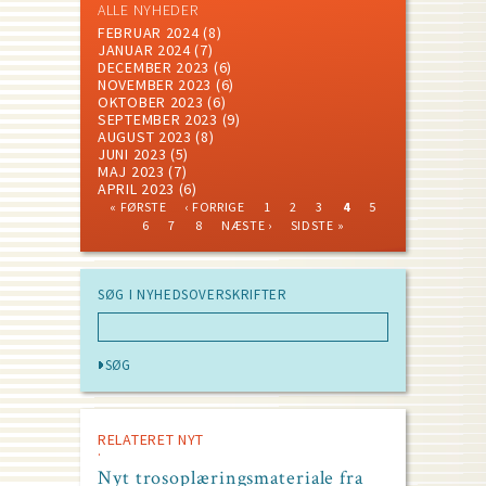
ALLE NYHEDER
FEBRUAR 2024
(8)
JANUAR 2024
(7)
DECEMBER 2023
(6)
NOVEMBER 2023
(6)
OKTOBER 2023
(6)
SEPTEMBER 2023
(9)
AUGUST 2023
(8)
JUNI 2023
(5)
MAJ 2023
(7)
APRIL 2023
(6)
FIRST
PREVIOUS
PAGE
PAGE
PAGE
CURRENT
PAGE
« FØRSTE
‹ FORRIGE
1
2
3
4
5
PAGE
PAGE
PAGE
PAGE
PAGE
PAGE
NEXT
LAST
Pagination
6
7
8
NÆSTE ›
SIDSTE »
PAGE
PAGE
SØG I NYHEDSOVERSKRIFTER
RELATERET NYT
Nyt trosoplæringsmateriale fra