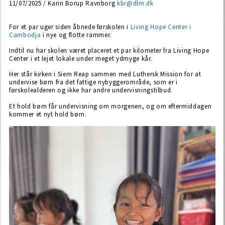
11/07/2025 / Karin Borup Ravnborg
kbr@dlm.dk
For et par uger siden åbnede førskolen i
Living Hope Center i
Cambodja
i nye og flotte rammer.
Indtil nu har skolen været placeret et par kilometer fra Living Hope
Center i et lejet lokale under meget ydmyge kår.
Her står kirken i Siem Reap sammen med Luthersk Mission for at
undervise børn fra det fattige nybyggerområde, som er i
førskolealderen og ikke har andre undervisningstilbud.
Et hold børn får undervisning om morgenen, og om eftermiddagen
kommer et nyt hold børn.