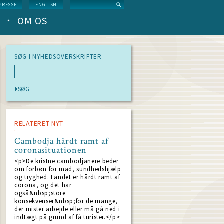
Search
PRESSE
ENGLISH
OM OS
SØG I NYHEDSOVERSKRIFTER
RELATERET NYT
Cambodja hårdt ramt af
coronasituationen
<p>De kristne cambodjanere beder
om forbøn for mad, sundhedshjælp
og tryghed. Landet er hårdt ramt af
corona, og det har
også&nbsp;store
konsekvenser&nbsp;for de mange,
der mister arbejde eller må gå ned i
indtægt på grund af få turister.</p>