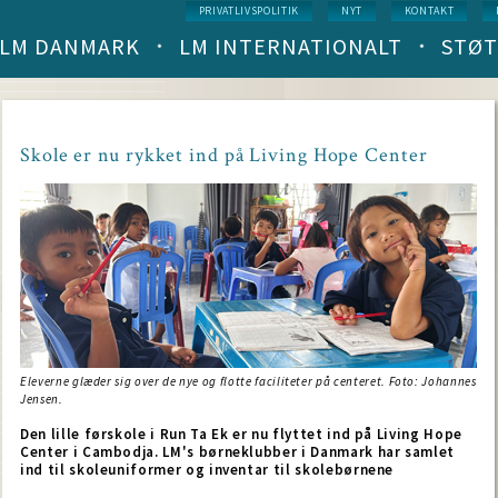
Service
PRIVATLIVSPOLITIK
NYT
KONTAKT
menu
LM DANMARK
LM INTERNATIONALT
STØT
Main
navigation
(level
1)
Skole er nu rykket ind på Living Hope Center
Eleverne glæder sig over de nye og flotte faciliteter på centeret. Foto: Johannes
Jensen.
Den lille førskole i Run Ta Ek er nu flyttet ind på Living Hope
Center i Cambodja. LM's børneklubber i Danmark har samlet
ind til skoleuniformer og inventar til skolebørnene