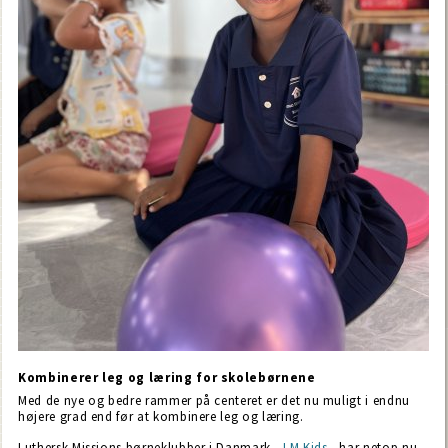
Kombinerer leg og læring for skolebørnene
Med de nye og bedre rammer på centeret er det nu muligt i endnu
højere grad end før at kombinere leg og læring.
Luthersk Missions børneklubber i Danmark -
LM Kids
- har netop nu