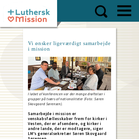
Skip
to
main
content
Vi ønsker ligeværdigt samarbejde
i mission
I løbet af konferencen var der mange drøftelser i
grupper på tværs af nationaliteter (Foto: Søren
Skovgaard Sørensen).
Samarbejde i mission er
venskabsfællesskaber frem for kirker i
Vesten, der er afsendere, og kirker i
andre lande, der er modtagere, siger
LM’s generalsekretær Søren Skovgaard
Sørensen