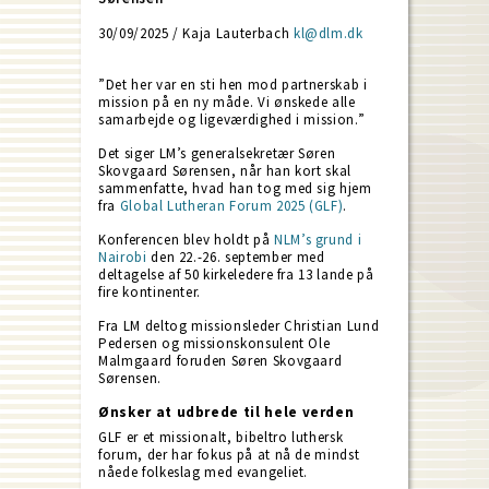
30/09/2025 / Kaja Lauterbach
kl@dlm.dk
”Det her var en sti hen mod partnerskab i
mission på en ny måde. Vi ønskede alle
samarbejde og ligeværdighed i mission.”
Det siger LM’s generalsekretær Søren
Skovgaard Sørensen, når han kort skal
sammenfatte, hvad han tog med sig hjem
fra
Global Lutheran Forum 2025 (GLF)
.
Konferencen blev holdt på
NLM’s grund i
Nairobi
den 22.-26. september med
deltagelse af 50 kirkeledere fra 13 lande på
fire kontinenter.
Fra LM deltog missionsleder Christian Lund
Pedersen og missionskonsulent Ole
Malmgaard foruden Søren Skovgaard
Sørensen.
Ønsker at udbrede til hele verden
GLF er et missionalt, bibeltro luthersk
forum, der har fokus på at nå de mindst
nåede folkeslag med evangeliet.