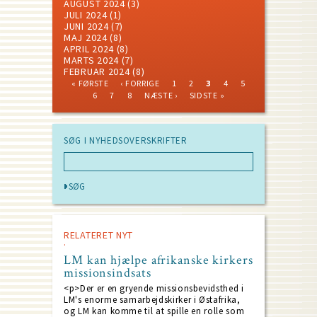
AUGUST 2024
(3)
JULI 2024
(1)
JUNI 2024
(7)
MAJ 2024
(8)
APRIL 2024
(8)
MARTS 2024
(7)
FEBRUAR 2024
(8)
FIRST
PREVIOUS
PAGE
PAGE
CURRENT
PAGE
PAGE
« FØRSTE
‹ FORRIGE
1
2
3
4
5
PAGE
PAGE
PAGE
PAGE
PAGE
PAGE
NEXT
LAST
Pagination
6
7
8
NÆSTE ›
SIDSTE »
PAGE
PAGE
SØG I NYHEDSOVERSKRIFTER
RELATERET NYT
LM kan hjælpe afrikanske kirkers
missionsindsats
<p>Der er en gryende missionsbevidsthed i
LM's enorme samarbejdskirker i Østafrika,
og LM kan komme til at spille en rolle som