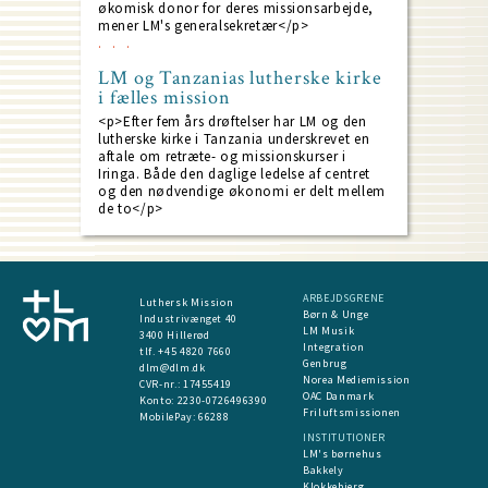
økomisk donor for deres missionsarbejde,
mener LM's generalsekretær</p>
LM og Tanzanias lutherske kirke
i fælles mission
<p>Efter fem års drøftelser har LM og den
lutherske kirke i Tanzania underskrevet en
aftale om retræte- og missionskurser i
Iringa. Både den daglige ledelse af centret
og den nødvendige økonomi er delt mellem
de to</p>
ARBEJDSGRENE
Luthersk Mission
Børn & Unge
Industrivænget 40
LM Musik
3400 Hillerød
Integration
tlf. +45 4820 7660
Genbrug
dlm@dlm.dk
Norea Mediemission
CVR-nr.: 17455419
OAC Danmark
​Konto:
2230-0726496390
Friluftsmissionen
MobilePay:
66288
INSTITUTIONER
LM's børnehus
Bakkely
Klokkebjerg