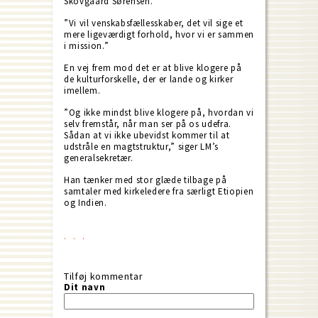
Skovgaard Sørensen.
”Vi vil venskabsfællesskaber, det vil sige et
mere ligeværdigt forhold, hvor vi er sammen
i mission.”
En vej frem mod det er at blive klogere på
de kulturforskelle, der er lande og kirker
imellem.
”Og ikke mindst blive klogere på, hvordan vi
selv fremstår, når man ser på os udefra.
Sådan at vi ikke ubevidst kommer til at
udstråle en magtstruktur,” siger LM’s
generalsekretær.
Han tænker med stor glæde tilbage på
samtaler med kirkeledere fra særligt Etiopien
og Indien.
Tilføj kommentar
Dit navn