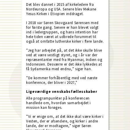
Det blev dannet i 2015 af kirkeledere fra
Nordeuropa og USA. Senere blev Mekane
Yesus Kirken i Etiopien inddraget.
I 2018 var Søren Skovgaard Sørensen med
for første gang. Senere er han blevet valgt
ind i ledergruppen, og hans intention har
hele tiden været at udbrede forummet til
også at omfatte lutherske kirker i flere lande.
”Jeg har arbejdet på, at det ikke skulle blive
ved at være vestligt styret, og i år var der
repræsentanter med fra Myanmar, Indien og
Indonesien. Desværre er det ikke lykkedes at
få Sydamerika med endnu,” siger han.
”De kommer forhåbentlig med ved næste
konference, der bliver i 2027,”
Ligeværdige venskabsfællesskaber
Alle programpunkter på konferencen
handlede om, hvordan samarbejdet i
mission kan forøges.
”Vi er enige om, at det ikke skal være kirker i
Vesten, der er afsendere, og kirker i andre
lande, der er modtagere,” siger Søren