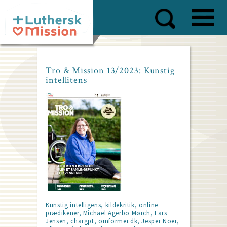
Skip
to
main
content
Tro & Mission 13/2023: Kunstig
intellitens
Kunstig intelligens, kildekritik, online
prædikener, Michael Agerbo Mørch, Lars
Jensen, chargpt, omformer.dk, Jesper Noer,