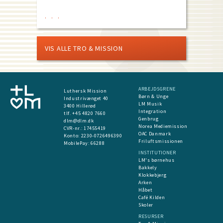
VIS ALLE TRO & MISSION
ARBEJDSGRENE
Luthersk Mission
Børn & Unge
Industrivænget 40
LM Musik
3400 Hillerød
Integration
tlf. +45 4820 7660
Genbrug
dlm@dlm.dk
Norea Mediemission
CVR-nr.: 17455419
OAC Danmark
​Konto:
2230-0726496390
Friluftsmissionen
MobilePay:
66288
INSTITUTIONER
LM's børnehus
Bakkely
Klokkebjerg
Arken
Håbet
Café Kilden
Skoler
RESURSER