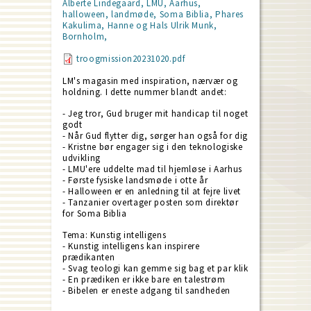
Alberte Lindegaard, LMU, Aarhus,
halloween, landmøde, Soma Biblia, Phares
Kakulima, Hanne og Hals Ulrik Munk,
Bornholm,
troogmission20231020.pdf
LM's magasin med inspiration, nærvær og
holdning. I dette nummer blandt andet:
- Jeg tror, Gud bruger mit handicap til noget
godt
- Når Gud flytter dig, sørger han også for dig
- Kristne bør engager sig i den teknologiske
udvikling
- LMU'ere uddelte mad til hjemløse i Aarhus
- Første fysiske landsmøde i otte år
- Halloween er en anledning til at fejre livet
- Tanzanier overtager posten som direktør
for Soma Biblia
Tema: Kunstig intelligens
- Kunstig intelligens kan inspirere
prædikanten
- Svag teologi kan gemme sig bag et par klik
- En prædiken er ikke bare en talestrøm
- Bibelen er eneste adgang til sandheden