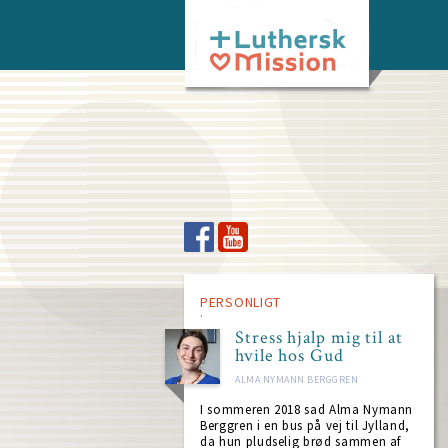
Skip
to
main
content
PERSONLIGT
Stress hjalp mig til at
hvile hos Gud
ALMA NYMANN BERGGREN
I sommeren 2018 sad Alma Nymann
Berggren i en bus på vej til Jylland,
da hun pludselig brød sammen af