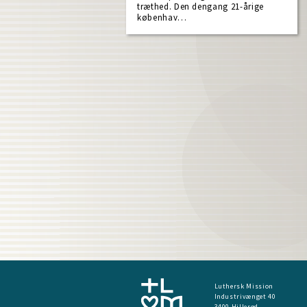
træthed. Den dengang 21-årige
københav…
Luthersk Mission
Industrivænget 40
3400 Hillerød