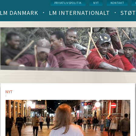
Service
PRIVATLIVSPOLITIK
NYT
KONTAKT
menu
LM DANMARK
LM INTERNATIONALT
STØT
Main
navigation
(level
1)
NYT