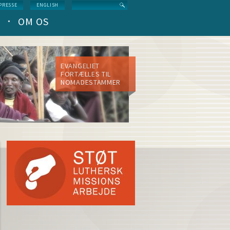
Search
PRESSE
ENGLISH
OM OS
EVANGELIET
FORTÆLLES TIL
NOMADESTAMMER