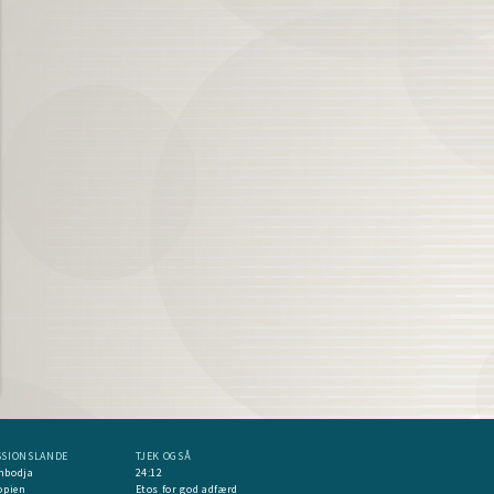
SSIONSLANDE
TJEK OGSÅ
mbodja
24:12
opien
Etos for god adfærd