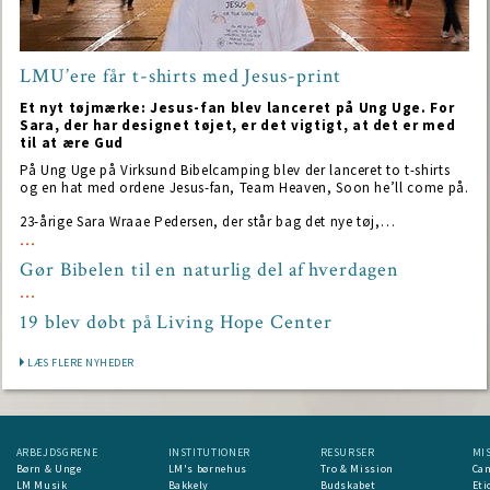
LMU’ere får t-shirts med Jesus-print
Et nyt tøjmærke: Jesus-fan blev lanceret på Ung Uge. For
Sara, der har designet tøjet, er det vigtigt, at det er med
til at ære Gud
På Ung Uge på Virksund Bibelcamping blev der lanceret to t-shirts
og en hat med ordene Jesus-fan, Team Heaven, Soon he’ll come på.
23-årige Sara Wraae Pedersen, der står bag det nye tøj,…
Gør Bibelen til en naturlig del af hverdagen
19 blev døbt på Living Hope Center
LÆS FLERE NYHEDER
ARBEJDSGRENE
INSTITUTIONER
RESURSER
MI
Børn & Unge
LM's børnehus
Tro & Mission
Ca
LM Musik
Bakkely
Budskabet
Eti