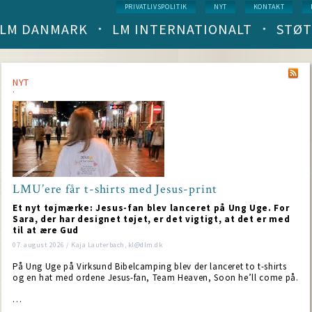
Service
PRIVATLIVSPOLITIK
NYT
KONTAKT
menu
LM DANMARK
LM INTERNATIONALT
STØT
Main
navigation
(level
1)
NYT
LMU’ere får t-shirts med Jesus-print
Et nyt tøjmærke: Jesus-fan blev lanceret på Ung Uge. For
Sara, der har designet tøjet, er det vigtigt, at det er med
til at ære Gud
07. august 2026 / Kaja Lauterbach, kl@dlm.dk
På Ung Uge på Virksund Bibelcamping blev der lanceret to t-shirts
og en hat med ordene Jesus-fan, Team Heaven, Soon he’ll come på.
…