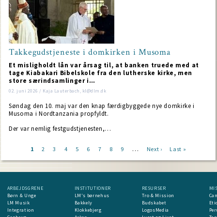
Takkegudstjeneste i domkirken i Musoma
Et misligholdt lån var årsag til, at banken truede med at
tage Kiabakari Bibelskole fra den lutherske kirke, men
store særindsamlinger i…
02. juni 2026 / Kaja Lauterbach, kl@dlm.dk
Søndag den 10. maj var den knap færdigbyggede nye domkirke i
Musoma i Nordtanzania propfyldt.
Der var nemlig festgudstjenesten,…
…
Current
1
Page
2
Page
3
Page
4
Page
5
Page
6
Page
7
Page
8
Page
9
Next
Next ›
Last
Last »
page
page
page
Pagination
ARBEJDSGRENE
INSTITUTIONER
RESURSER
MI
Børn & Unge
LM's børnehus
Tro & Mission
Ca
LM Musik
Bakkely
Budskabet
Eti
Integration
Klokkebjerg
LogosMedia
Per