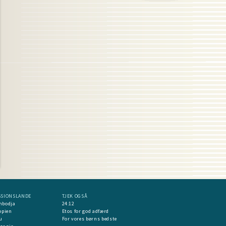
SSIONSLANDE
TJEK OGSÅ
mbodja
24:12
opien
Etos for god adfærd
u
For vores børns bedste