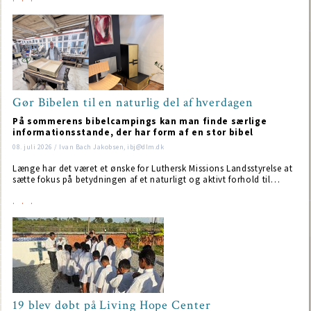
Gør Bibelen til en naturlig del af hverdagen
På sommerens bibelcampings kan man finde særlige
informationsstande, der har form af en stor bibel
08. juli 2026 / Ivan Bach Jakobsen, ibj@dlm.dk
Længe har det været et ønske for Luthersk Missions Landsstyrelse at
sætte fokus på betydningen af et naturligt og aktivt forhold til…
19 blev døbt på Living Hope Center