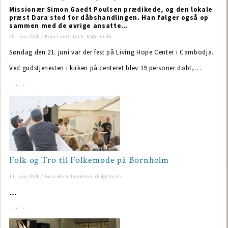
Missionær Simon Gaedt Poulsen prædikede, og den lokale
præst Dara stod for dåbshandlingen. Han følger også op
sammen med de øvrige ansatte…
26. juni 2026 / Kaja Lauterbach, kl@dlm.dk
Søndag den 21. juni var der fest på Living Hope Center i Cambodja.
Ved gudstjenesten i kirken på centeret blev 19 personer døbt,…
Folk og Tro til Folkemøde på Bornholm
11. juni 2026 / Ivan Bach Jakobsen, ibj@dlm.dk
…