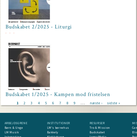
Budskabet 2/2025 - Liturgi
Budskabet 1/2025 - Kampen mod fristelsen
…
Current
1
Page
2
Page
3
Page
4
Page
5
Page
6
Page
7
Page
8
Page
9
Next
næste ›
Last
sidste »
page
page
page
Pagination
ARBEJDSGRENE
INSTITUTIONER
RESURSER
MI
Børn & Unge
LM's børnehus
Tro & Mission
Ca
LM Musik
Bakkely
Budskabet
Eti
Integration
Klokkebjerg
LogosMedia
Per