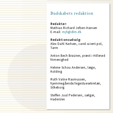
Budskabets redaktion
Redaktør:
Mathias Richard Jefsen-Hansen
E-mail:
mjh@dlm.dk
Redaktionsudvalg:
Alex Dahl Karlsen, cand.scient.pol,
Tarm
Anton Bech Braüner, præst i Hillerød
frimenighed
Helene Schou Andersen, læge,
Kolding
Ruth Vatne Rasmussen,
hjemmegående/legestuesekretær,
Silkeborg
Steffen Juul Pedersen, sælger,
Haderslev