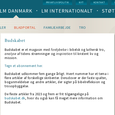
Service
PRIVATLIVSPOLITIK
NYT
KONTAKT
menu
LM DANMARK
LM INTERNATIONALT
STØT
Main
navigation
(level
1)
LER
BLADPORTAL
FAMILIEARBEJDE
TRO
Budskabet
Budskabet er et magasin med
fordybelse
i bibelsk og luthersk tro,
analyse
af tidens strømninger og
inspiration
til kristent liv og
mission.
Tegn et abonnement her.
Budskabet udkommer fem gange årligt. Hvert nummer har et tema i
flere artikler af forskellige skribenter. Derudover er der faste spalter,
boganmeldelser og andre artikler, der sigter på bibelrefleksion og
trosopbyggelse.
De fleste artikler fra 2023 og frem er frit tilgængelige på
budskabet.dk
, hvor du også kan få meget mere information om
Budskabet.