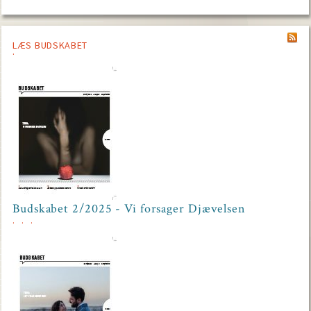
LÆS BUDSKABET
Budskabet 2/2025 - Vi forsager Djævelsen