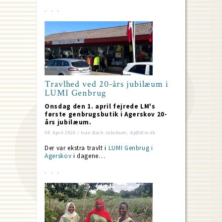
Travlhed ved 20-års jubilæum i
LUMI Genbrug
Onsdag den 1. april fejrede LM's
første genbrugsbutik i Agerskov 20-
års jubilæum.
08. April 2026 / Ivan Bach Jakobsen, ibj@dlm.dk
Der var ekstra travlt i
LUMI Genbrug i
Agerskov
i dagene…