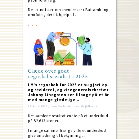
papir foran sig.
Det er notater om mennesker i Battambang-
området, der fik hjælp af…
Glæde over godt
regnskabsresultat i 2025
LM's regnskab for 2025 er nu gjort op
og revideret, og vicegeneralsekretær
Johnny Lindgreen ser tilbage på et år
med mange glædelige…
14. April 2026 / Ivan Bach Jakobsen, ibj@dlm.dk
Det samlede resultat endte på et underskud
på 52.613 kroner.
I mange sammenhænge ville et underskud
give anledning til bekymring…