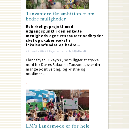
Tanzaniere får ambitioner om
bedre muligheder
Et kirkeligt projekt med
udgangspunkt i den enkelte
menigheds egne ressourcer nedbryder
skel og skaber vækst i
lokalsamfundet og bedre…
27. marts 2026 / Kaja Lauterbach, kl@dlm.dk
I landsbyen Fukayosi, som ligger et stykke
nord for Dar es Salaam i Tanzania, sker der
mange positive ting, og kristne og
muslimer…
LM's Landsmøde er for hele