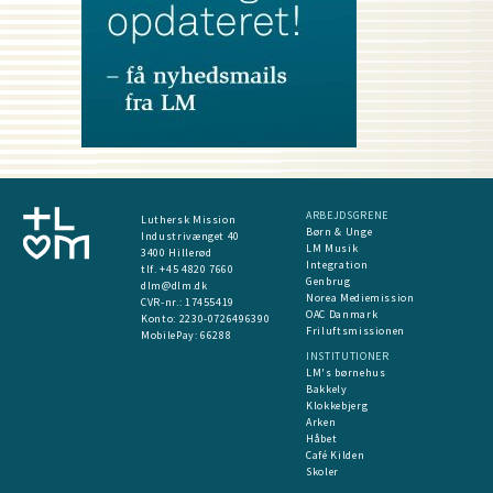
ARBEJDSGRENE
Luthersk Mission
Børn & Unge
Industrivænget 40
LM Musik
3400 Hillerød
Integration
tlf. +45 4820 7660
Genbrug
dlm@dlm.dk
Norea Mediemission
CVR-nr.: 17455419
OAC Danmark
​Konto:
2230-0726496390
Friluftsmissionen
MobilePay:
66288
INSTITUTIONER
LM's børnehus
Bakkely
Klokkebjerg
Arken
Håbet
Café Kilden
Skoler