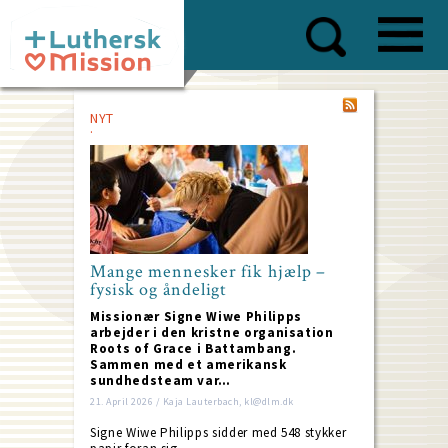
Skip
to
main
content
NYT
Mange mennesker fik hjælp –
fysisk og åndeligt
Missionær Signe Wiwe Philipps
arbejder i den kristne organisation
Roots of Grace i Battambang.
Sammen med et amerikansk
sundhedsteam var…
21. April 2026 / Kaja Lauterbach, kl@dlm.dk
Signe Wiwe Philipps sidder med 548 stykker