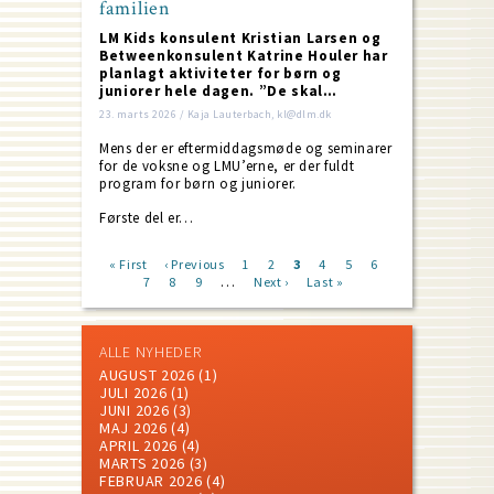
familien
LM Kids konsulent Kristian Larsen og
Betweenkonsulent Katrine Houler har
planlagt aktiviteter for børn og
juniorer hele dagen. ”De skal…
23. marts 2026 / Kaja Lauterbach, kl@dlm.dk
Mens der er eftermiddagsmøde og seminarer
for de voksne og LMU’erne, er der fuldt
program for børn og juniorer.
Første del er…
First
« First
Previous
‹ Previous
Page
1
Page
2
Current
3
Page
4
Page
5
Page
6
Page
…
page
7
page
Page
8
Page
9
Next
Next ›
page
Last
Last »
Pagination
page
page
ALLE NYHEDER
AUGUST 2026
(1)
JULI 2026
(1)
JUNI 2026
(3)
MAJ 2026
(4)
APRIL 2026
(4)
MARTS 2026
(3)
FEBRUAR 2026
(4)