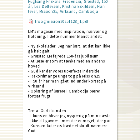
Fuglsang Friskole. Fredericia, Græsted, 150
år, Lea Detlevsen, Kristina Eskildsen, Han
lever, Mission25, Virksund, Cambodja
Troogmission20251128_1.pdf
LM's magasin med inspiration, nærvær og
holdning. I dette nummer blandt andet:
- Ny skoleleder: Jeg har lært, at det kan ikke
gå helt galt
- Græsted LM fejrede 150-års jubilæum
- At læse er som at tænke med en andens
hoved
- Gud kender vores uperfekte inderside
- Rekordmange unge tog på Mission25
- i 50 år har man gået ind under korset på
Virksund
- Oplæring af lærere i Cambodja bærer
fortsat frugt
Tema: Gud i kunsten
- I kunsten bliver jeg nysgerrig på min næste
- Ikke alt gavner - men der er meget, der gør
- Kunsten lader os træde et skridt nærmere
Gud