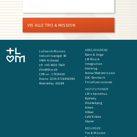
VIS ALLE TRO & MISSION
ARBEJDSGRENE
Luthersk Mission
Børn & Unge
Industrivænget 40
LM Musik
3400 Hillerød
Integration
tlf. +45 4820 7660
Genbrug
dlm@dlm.dk
Norea Mediemission
CVR-nr.: 17455419
OAC Danmark
​Konto:
2230-0726496390
Friluftsmissionen
MobilePay:
66288
INSTITUTIONER
LM's børnehus
Bakkely
Klokkebjerg
Arken
Håbet
Café Kilden
Skoler
RESURSER
Tro & Mission