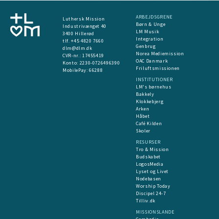
ARBEJDSGRENE
Luthersk Mission
Børn & Unge
Industrivænget 40
LM Musik
3400 Hillerød
Integration
tlf. +45 4820 7660
Genbrug
dlm@dlm.dk
Norea Mediemission
CVR-nr.: 17455419
OAC Danmark
​Konto:
2230-0726496390
Friluftsmissionen
MobilePay:
66288
INSTITUTIONER
LM's børnehus
Bakkely
Klokkebjerg
Arken
Håbet
Café Kilden
Skoler
RESURSER
Tro & Mission
Budskabet
LogosMedia
Lyset og Livet
Nodebasen
Worship Today
Discipel 24-7
Tilliv.dk
MISSIONSLANDE