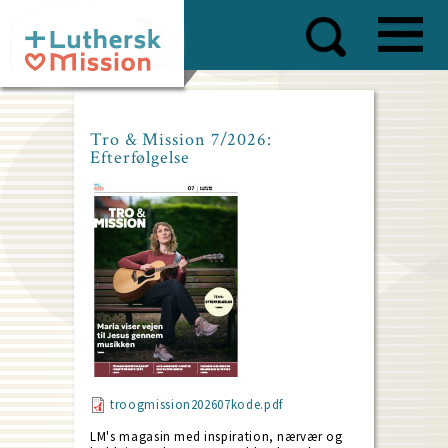
Skip
to
main
content
Tro & Mission 7/2026:
Efterfølgelse
troogmission202607kode.pdf
LM's magasin med inspiration, nærvær og