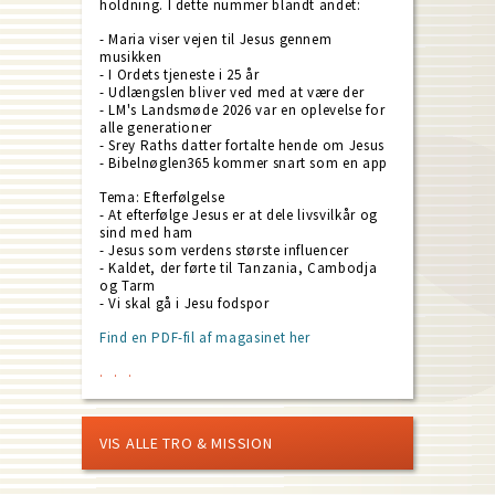
holdning. I dette nummer blandt andet:
- Maria viser vejen til Jesus gennem
musikken
- I Ordets tjeneste i 25 år
- Udlængslen bliver ved med at være der
- LM's Landsmøde 2026 var en oplevelse for
alle generationer
- Srey Raths datter fortalte hende om Jesus
- Bibelnøglen365 kommer snart som en app
Tema: Efterfølgelse
- At efterfølge Jesus er at dele livsvilkår og
sind med ham
- Jesus som verdens største influencer
- Kaldet, der førte til Tanzania, Cambodja
og Tarm
- Vi skal gå i Jesu fodspor
Find en PDF-fil af magasinet her
VIS ALLE TRO & MISSION