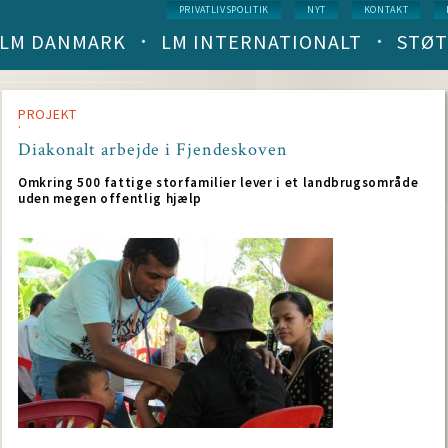
Service
PRIVATLIVSPOLITIK
NYT
KONTAKT
menu
LM DANMARK
LM INTERNATIONALT
STØT
Main
navigation
(level
1)
PROJEKT
Diakonalt arbejde i Fjendeskoven
Omkring 500 fattige storfamilier lever i et landbrugsområde
uden megen offentlig hjælp