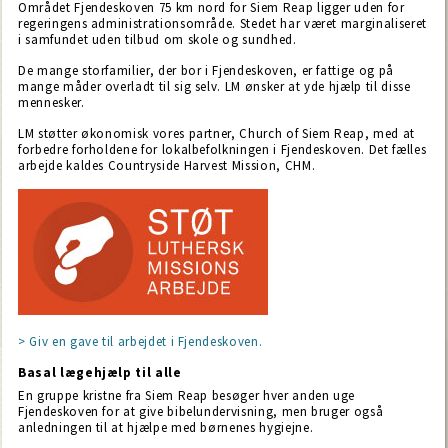
Området Fjendeskoven 75 km nord for Siem Reap ligger uden for
regeringens administrationsområde. Stedet har været marginaliseret
i samfundet uden tilbud om skole og sundhed.
De mange storfamilier, der bor i Fjendeskoven, er fattige og på
mange måder overladt til sig selv. LM ønsker at yde hjælp til disse
mennesker.
LM støtter økonomisk vores partner, Church of Siem Reap, med at
forbedre forholdene for lokalbefolkningen i Fjendeskoven. Det fælles
arbejde kaldes Countryside Harvest Mission, CHM.
> Giv en gave til arbejdet i Fjendeskoven.
Basal lægehjælp til alle
En gruppe kristne fra Siem Reap besøger hver anden uge
Fjendeskoven for at give bibelundervisning, men bruger også
anledningen til at hjælpe med børnenes hygiejne.