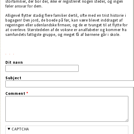
storfamilier, der bor der, ikke er registreret nogen steder, og ingen
føler ansvar for dem.
Alligevel flytter stadig flere familier dertil, ofte med en trist historie i
bagagen! Den jord, de boede på før, kan være blevet inddraget af
regeringen eller udenlandske firmaer, og de er tvunget til at flytte for
at overleve. Størstedelen af de voksne er analfabeter og kommer fra
samfundets fattigste gruppe, og meget få af børnene går i skole.
Dit navn
Subject
Comment
*
CAPTCHA