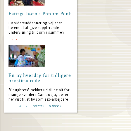
Fattige børn i Phnom Penh
LM videreuddanner og vejleder
lærere til at give supplerende
undervisning til børn i slummen
En ny hverdag for tidligere
prostituerede
"Daughters" rækker ud til de alt for
mange kvinder i Cambodja, der er
henvist til et liv som sex-arbejdere
Current
1
Page
2
Next
næste ›
Last
sidste »
page
page
page
Pagination