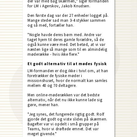
der var med bag skærmen," siger formanden
for LM i Agerskov, Jakob Knudsen.
Den første dag var der 27 enheder logget på.
Mange steder sad man 3-4 stykker sammen
og så med, fortæller han.
"Nogle havde deres børn med. Andre var
taget hjem til deres gamle forældre, så de
også kunne være med. Det betød, at vi var
næsten lige så mange som til en almindelig
møderække - hvis ikke flere."
Et godt alternativ til at mødes fysisk
LM-formanden er dog ikke i tvivl om, at han
foretrækker de fysiske møder i
missionshuset, hvor de normalt kan samles
mellem 40 og 70 deltagere.
Men online-møderækken var det bedste
alternativ, når det nu ikke kunne lade sig
gøre, mener han.
"Jeg synes, det fungerede rigtig godt. Rolf
gjorde det godt og viste slides på skærmen.
Bagefter var vi opdelt i små grupper på
Teams, hvor vi drøftede emnet. Det var
meget givende."