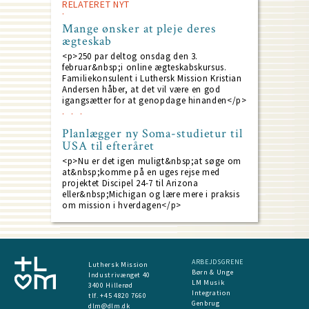
RELATERET NYT
Mange ønsker at pleje deres
ægteskab
<p>250 par deltog onsdag den 3.
februar&nbsp;i online ægteskabskursus.
Familiekonsulent i Luthersk Mission Kristian
Andersen håber, at det vil være en god
igangsætter for at genopdage hinanden</p>
Planlægger ny Soma-studietur til
USA til efteråret
<p>Nu er det igen muligt&nbsp;at søge om
at&nbsp;komme på en uges rejse med
projektet Discipel 24-7 til Arizona
eller&nbsp;Michigan og lære mere i praksis
om mission i hverdagen</p>
ARBEJDSGRENE
Luthersk Mission
Børn & Unge
Industrivænget 40
LM Musik
3400 Hillerød
Integration
tlf. +45 4820 7660
Genbrug
dlm@dlm.dk