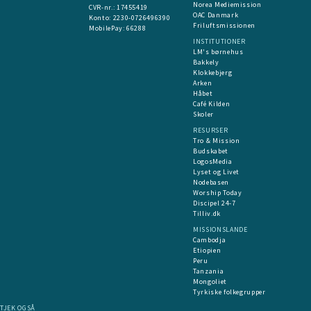
Norea Mediemission
CVR-nr.: 17455419
OAC Danmark
​Konto:
2230-0726496390
Friluftsmissionen
MobilePay:
66288
INSTITUTIONER
LM's børnehus
Bakkely
Klokkebjerg
Arken
Håbet
Café Kilden
Skoler
RESURSER
Tro & Mission
Budskabet
LogosMedia
Lyset og Livet
Nodebasen
Worship Today
Discipel 24-7
Tilliv.dk
MISSIONSLANDE
Cambodja
Etiopien
Peru
Tanzania
Mongoliet
Tyrkiske folkegrupper
TJEK OGSÅ