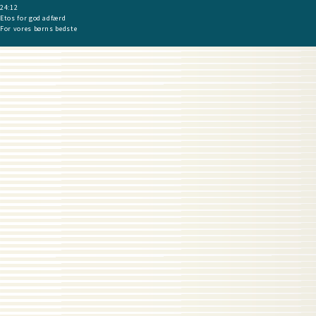
24:12
Etos for god adfærd
For vores børns bedste