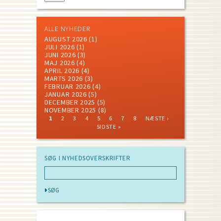
ALLE NYHEDER
AUGUST 2026
(1)
JULI 2026
(1)
JUNI 2026
(3)
MAJ 2026
(4)
APRIL 2026
(4)
MARTS 2026
(3)
FEBRUAR 2026
(4)
JANUAR 2026
(5)
DECEMBER 2025
(5)
NOVEMBER 2025
(8)
CURRENT
PAGE
PAGE
PAGE
PAGE
PAGE
PAGE
PAGE
NEXT
LAST
1
2
3
4
5
6
7
8
NÆSTE ›
PAGE
PAGE
PAGE
Pagination
SIDSTE »
SØG I NYHEDSOVERSKRIFTER