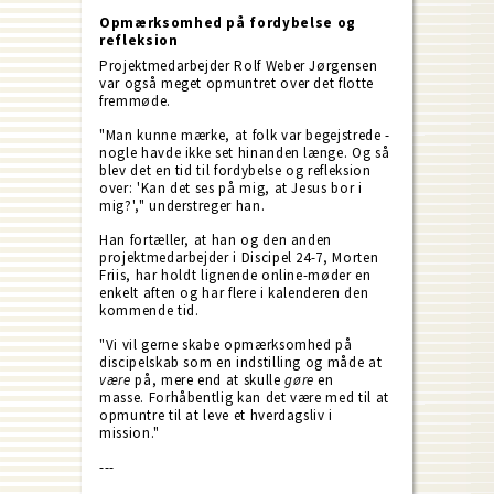
Opmærksomhed på fordybelse og
refleksion
Projektmedarbejder Rolf Weber Jørgensen
var også meget opmuntret over det flotte
fremmøde.
"Man kunne mærke, at folk var begejstrede -
nogle havde ikke set hinanden længe. Og så
blev det en tid til fordybelse og refleksion
over: 'Kan det ses på mig, at Jesus bor i
mig?'," understreger han.
Han fortæller, at han og den anden
projektmedarbejder i Discipel 24-7, Morten
Friis, har holdt lignende online-møder en
enkelt aften og har flere i kalenderen den
kommende tid.
"Vi vil gerne skabe opmærksomhed på
discipelskab som en indstilling og måde at
være
på, mere end at skulle
gøre
en
masse. Forhåbentlig kan det være med til at
opmuntre til at leve et hverdagsliv i
mission."
---