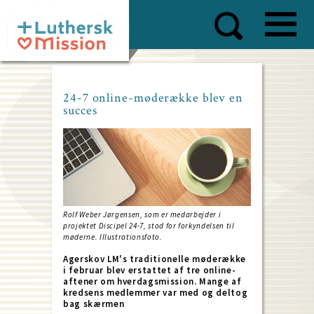
Skip
to
main
content
24-7 online-møderække blev en
succes
Rolf Weber Jørgensen, som er medarbejder i
projektet Discipel 24-7, stod for forkyndelsen til
møderne. Illustrationsfoto.
Agerskov LM's traditionelle møderække
i februar blev erstattet af tre online-
aftener om hverdagsmission. Mange af
kredsens medlemmer var med og deltog
bag skærmen