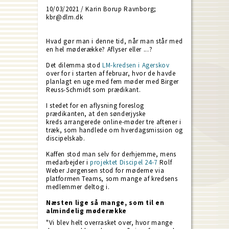
10/03/2021 / Karin Borup Ravnborg;
kbr@dlm.dk
Hvad gør man i denne tid, når man står med
en hel møderække? Aflyser eller ...?
Det dilemma stod
LM-kredsen i Agerskov
over for i starten af februar, hvor de havde
planlagt en uge med fem møder med Birger
Reuss-Schmidt som prædikant.
I stedet for en aflysning foreslog
prædikanten, at den sønderjyske
kreds arrangerede online-møder tre aftener i
træk, som handlede om hverdagsmission og
discipelskab.
Kaffen stod man selv for derhjemme, mens
medarbejder i
projektet Discipel 24-7
Rolf
Weber Jørgensen stod for møderne via
platformen Teams, som mange af kredsens
medlemmer deltog i.
Næsten lige så mange, som til en
almindelig møderække
"Vi blev helt overrasket over, hvor mange