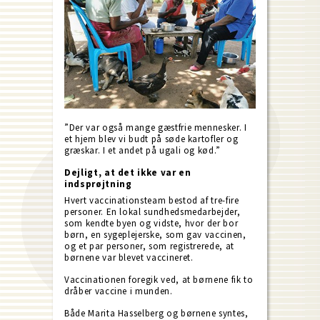
”Der var også mange gæstfrie mennesker. I
et hjem blev vi budt på søde kartofler og
græskar. I et andet på ugali og kød.”
Dejligt, at det ikke var en
indsprøjtning
Hvert vaccinationsteam bestod af tre-fire
personer. En lokal sundhedsmedarbejder,
som kendte byen og vidste, hvor der bor
børn, en sygeplejerske, som gav vaccinen,
og et par personer, som registrerede, at
børnene var blevet vaccineret.
Vaccinationen foregik ved, at børnene fik to
dråber vaccine i munden.
Både Marita Hasselberg og børnene syntes,