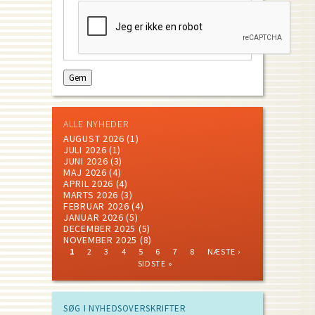
ALLE NYHEDER
AUGUST 2026
(1)
JULI 2026
(1)
JUNI 2026
(3)
MAJ 2026
(4)
APRIL 2026
(4)
MARTS 2026
(3)
FEBRUAR 2026
(4)
JANUAR 2026
(5)
DECEMBER 2025
(5)
NOVEMBER 2025
(8)
CURRENT
PAGE
PAGE
PAGE
PAGE
PAGE
PAGE
PAGE
NEXT
LAST
1
2
3
4
5
6
7
8
NÆSTE ›
PAGE
PAGE
PAGE
Pagination
SIDSTE »
SØG I NYHEDSOVERSKRIFTER