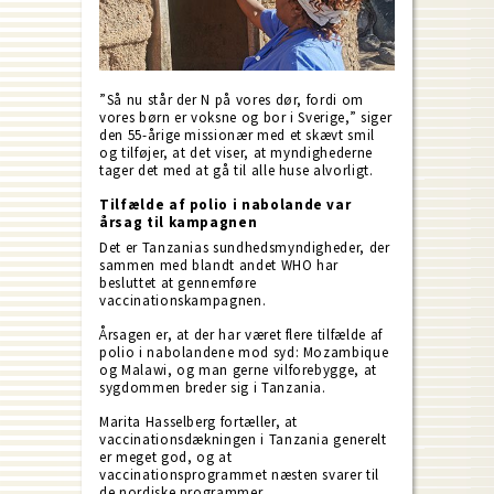
”Så nu står der N på vores dør, fordi om
vores børn er voksne og bor i Sverige,” siger
den 55-årige missionær med et skævt smil
og tilføjer, at det viser, at myndighederne
tager det med at gå til alle huse alvorligt.
Tilfælde af polio i nabolande var
årsag til kampagnen
Det er Tanzanias sundhedsmyndigheder, der
sammen med blandt andet WHO har
besluttet at gennemføre
vaccinationskampagnen.
Årsagen er, at der har været flere tilfælde af
polio i nabolandene mod syd: Mozambique
og Malawi, og man gerne vilforebygge, at
sygdommen breder sig i Tanzania.
Marita Hasselberg fortæller, at
vaccinationsdækningen i Tanzania generelt
er meget god, og at
vaccinationsprogrammet næsten svarer til
de nordiske programmer.