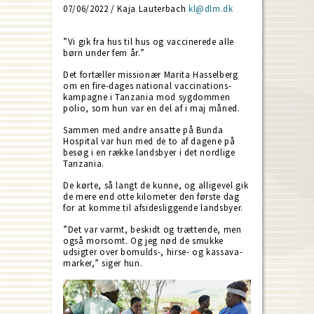
07/06/2022 / Kaja Lauterbach
kl@dlm.dk
”Vi gik fra hus til hus og vaccinerede alle
børn under fem år.”
Det fortæller missionær Marita Hasselberg
om en fire-dages national vaccinations-
kampagne i Tanzania mod sygdommen
polio, som hun var en del af i maj måned.
Sammen med andre ansatte på Bunda
Hospital var hun med de to af dagene på
besøg i en række landsbyer i det nordlige
Tanzania.
De kørte, så langt de kunne, og alligevel gik
de mere end otte kilometer den første dag
for at komme til afsidesliggende landsbyer.
”Det var varmt, beskidt og trættende, men
også morsomt. Og jeg nød de smukke
udsigter over bomulds-, hirse- og kassava-
marker,” siger hun.