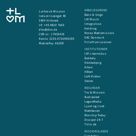
ARBEJDSGRENE
Luthersk Mission
Børn & Unge
Industrivænget 40
LM Musik
3400 Hillerød
Integration
tlf. +45 4820 7660
Genbrug
dlm@dlm.dk
Norea Mediemission
CVR-nr.: 17455419
OAC Danmark
​Konto:
2230-0726496390
Friluftsmissionen
MobilePay:
66288
INSTITUTIONER
LM's børnehus
Bakkely
Klokkebjerg
Arken
Håbet
Café Kilden
Skoler
RESURSER
Tro & Mission
Budskabet
LogosMedia
Lyset og Livet
Nodebasen
Worship Today
Discipel 24-7
Tilliv.dk
MISSIONSLANDE
Cambodja