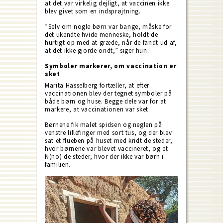
at det var virkelig dejligt, at vaccinen ikke
blev givet som en indsprøjtning.
”Selv om nogle børn var bange, måske for
det ukendte hvide menneske, holdt de
hurtigt op med at græde, når de fandt ud af,
at det ikke gjorde ondt,” siger hun.
Symboler markerer, om vaccination er
sket
Marita Hasselberg fortæller, at efter
vaccinationen blev der tegnet symboler på
både børn og huse. Begge dele var for at
markere, at vaccinationen var sket.
Børnene fik malet spidsen og neglen på
venstre lillefinger med sort tus, og der blev
sat et flueben på huset med kridt de steder,
hvor børnene var blevet vaccineret, og et
N(no) de steder, hvor der ikke var børn i
familien.