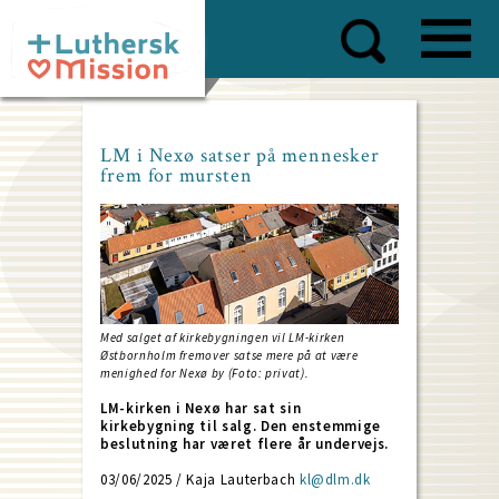
Skip
to
main
content
LM i Nexø satser på mennesker
frem for mursten
Med salget af kirkebygningen vil LM-kirken
Østbornholm fremover satse mere på at være
menighed for Nexø by (Foto: privat).
LM-kirken i Nexø har sat sin
kirkebygning til salg. Den enstemmige
beslutning har været flere år undervejs.
03/06/2025 / Kaja Lauterbach
kl@dlm.dk