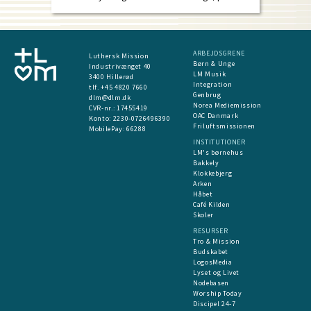
ARBEJDSGRENE
Luthersk Mission
Børn & Unge
Industrivænget 40
LM Musik
3400 Hillerød
Integration
tlf. +45 4820 7660
Genbrug
dlm@dlm.dk
Norea Mediemission
CVR-nr.: 17455419
OAC Danmark
​Konto:
2230-0726496390
Friluftsmissionen
MobilePay:
66288
INSTITUTIONER
LM's børnehus
Bakkely
Klokkebjerg
Arken
Håbet
Café Kilden
Skoler
RESURSER
Tro & Mission
Budskabet
LogosMedia
Lyset og Livet
Nodebasen
Worship Today
Discipel 24-7