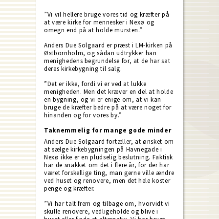
”Vi vil hellere bruge vores tid og kræfter på
at være kirke for mennesker i Nexø og
omegn end på at holde mursten.”
Anders Due Solgaard er præst i LM-kirken på
Østbornholm, og sådan udtrykker han
menighedens begrundelse for, at de har sat
deres kirkebygning til salg.
”Det er ikke, fordi vi er ved at lukke
menigheden. Men det kræver en del at holde
en bygning, og vi er enige om, at vi kan
bruge de kræfter bedre på at være noget for
hinanden og for vores by.”
Taknemmelig for mange gode minder
Anders Due Solgaard fortæller, at ønsket om
at sælge kirkebygningen på Havnegade i
Nexø ikke er en pludselig beslutning. Faktisk
har de snakket om det i flere år, for der har
været forskellige ting, man gerne ville ændre
ved huset og renovere, men det hele koster
penge og kræfter.
”Vi har talt frem og tilbage om, hvorvidt vi
skulle renovere, vedligeholde og blive i