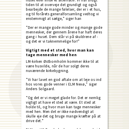
huset eller finde et alternativ. Vi har brugt
tiden til at overveje det grundigt og også
bearbejde de mange følelser, der er i et hus,
og til forårets generalforsamling vedtog vi
enstemmigt at sælge,” siger han
”Der er mange gode minder og mange gode
mennesker, der gennem årene har haft deres
gang i huset. Dem står vi på skuldrene af -
og det er vi taknemmelige for!”
Vigtigt med et sted, hvor man kan
tage mennesker med hen
LM-kirken Østbornholm kommer ikke til at
være husvilde, når de har solgt deres
nuværende kirkebygning.
”Vi har lavet en god aftale om at leje os ind
hos vores gode venner i ELM Nexø,” siger
Anders Solgaard.
”Og det er vi meget glade for. Det er nemlig
vigtigt at have et sted at være. Et sted at
holde til, og hvor man kan tage mennesker
med hen. Men det er ikke nødvendigt at
skulle eje det og bruge mange kræfter på at
drive det.”