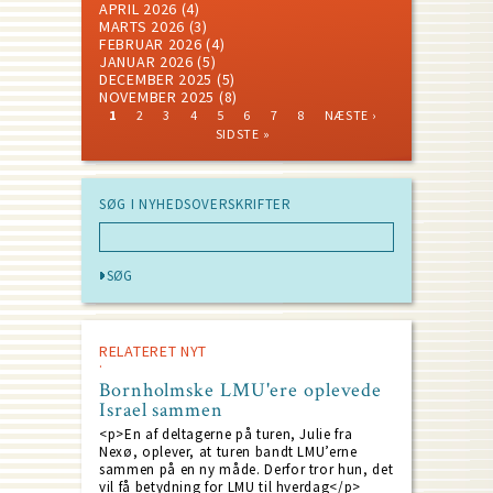
APRIL 2026
(4)
MARTS 2026
(3)
FEBRUAR 2026
(4)
JANUAR 2026
(5)
DECEMBER 2025
(5)
NOVEMBER 2025
(8)
CURRENT
PAGE
PAGE
PAGE
PAGE
PAGE
PAGE
PAGE
NEXT
LAST
1
2
3
4
5
6
7
8
NÆSTE ›
PAGE
PAGE
PAGE
Pagination
SIDSTE »
SØG I NYHEDSOVERSKRIFTER
RELATERET NYT
Bornholmske LMU'ere oplevede
Israel sammen
<p>En af deltagerne på turen, Julie fra
Nexø, oplever, at turen bandt LMU’erne
sammen på en ny måde. Derfor tror hun, det
vil få betydning for LMU til hverdag</p>