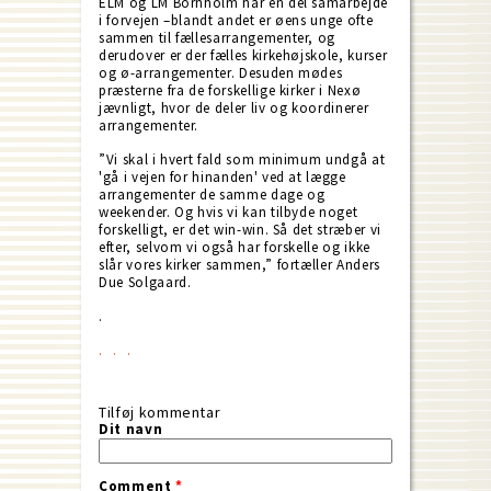
ELM og LM Bornholm har en del samarbejde
i forvejen –blandt andet er øens unge ofte
sammen til fællesarrangementer, og
derudover er der fælles kirkehøjskole, kurser
og ø-arrangementer. Desuden mødes
præsterne fra de forskellige kirker i Nexø
jævnligt, hvor de deler liv og koordinerer
arrangementer.
”Vi skal i hvert fald som minimum undgå at
'gå i vejen for hinanden' ved at lægge
arrangementer de samme dage og
weekender. Og hvis vi kan tilbyde noget
forskelligt, er det win-win. Så det stræber vi
efter, selvom vi også har forskelle og ikke
slår vores kirker sammen,” fortæller Anders
Due Solgaard.
.
Tilføj kommentar
Dit navn
Comment
*