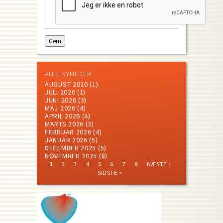
ALLE NYHEDER
AUGUST 2026
(1)
JULI 2026
(1)
JUNI 2026
(3)
MAJ 2026
(4)
APRIL 2026
(4)
MARTS 2026
(3)
FEBRUAR 2026
(4)
JANUAR 2026
(5)
DECEMBER 2025
(5)
NOVEMBER 2025
(8)
CURRENT
PAGE
PAGE
PAGE
PAGE
PAGE
PAGE
PAGE
NEXT
LAST
1
2
3
4
5
6
7
8
NÆSTE ›
PAGE
PAGE
PAGE
Pagination
SIDSTE »