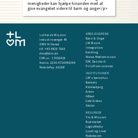
menigheder kan hjælpe hinanden med at
give evangeliet videre til børn og unge</p>
ARBEJDSGRENE
Luthersk Mission
Børn & Unge
Industrivænget 40
LM Musik
3400 Hillerød
Integration
tlf. +45 4820 7660
Genbrug
dlm@dlm.dk
Norea Mediemission
CVR-nr.: 17455419
OAC Danmark
​Konto:
2230-0726496390
Friluftsmissionen
MobilePay:
66288
INSTITUTIONER
LM's børnehus
Bakkely
Klokkebjerg
Arken
Håbet
Café Kilden
Skoler
RESURSER
Tro & Mission
Budskabet
LogosMedia
Lyset og Livet
Nodebasen