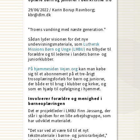
29/06/2022 / Karin Borup Ravnborg;
kbr@dlm.dk
"Troens vandring med næste generation."
Sådan lyder visionen for det nye
undervisningsmateriale, som
Luthersk
Missions Børn og Unge (LMBU)
nu tilbyder til
forældre og til lederne i landets børne- og
juniorklubber.
På hjemmesiden Vejen.org
kan man købe
sig til et abonnement på et tre-årigt
trosoplæringsforløb for børn og juniorer,
der både er til brug i klubber og kirker, og
som en hjælp til opfølgning i hjemmet.
Involverer forældre og menighed i
børneoplæringen
Det er projektleder i LMBU Finn Jøssang, der
står i spidsen for en lille arbejdsgruppe, som
har udviklet materialet.
"Det var ved at være tid til et nyt
tekstmateriale i børne- og juniorarbejdet,"