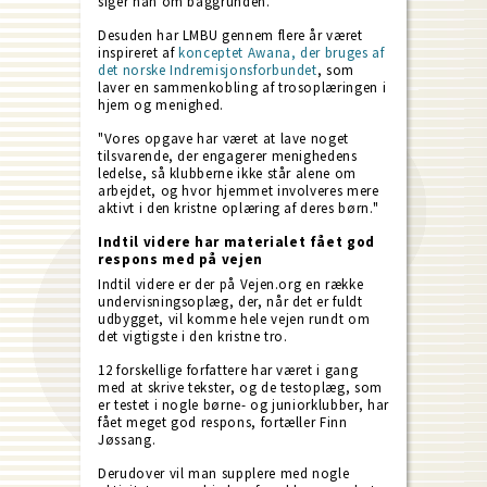
siger han om baggrunden.
Desuden har LMBU gennem flere år været
inspireret af
konceptet Awana, der bruges af
det norske Indremisjonsforbundet
, som
laver en sammenkobling af trosoplæringen i
hjem og menighed.
"Vores opgave har været at lave noget
tilsvarende, der engagerer menighedens
ledelse, så klubberne ikke står alene om
arbejdet, og hvor hjemmet involveres mere
aktivt i den kristne oplæring af deres børn."
Indtil videre har materialet fået god
respons med på vejen
Indtil videre er der på Vejen.org en række
undervisningsoplæg, der, når det er fuldt
udbygget, vil komme hele vejen rundt om
det vigtigste i den kristne tro.
12 forskellige forfattere har været i gang
med at skrive tekster, og de testoplæg, som
er testet i nogle børne- og juniorklubber, har
fået meget god respons, fortæller Finn
Jøssang.
Derudover vil man supplere med nogle