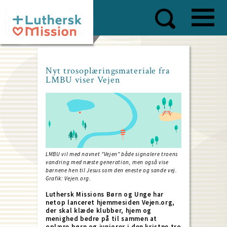
Skip
to
main
content
Nyt trosoplæringsmateriale fra
LMBU viser Vejen
LMBU vil med navnet "Vejen" både signalere troens
vandring med næste generation, men også vise
børnene hen til Jesus som den eneste og sande vej.
Grafik: Vejen.org.
Luthersk Missions Børn og Unge har
netop lanceret hjemmesiden Vejen.org,
der skal klæde klubber, hjem og
menighed bedre på til sammen at
oplære børn og juniorer i den kristne tro