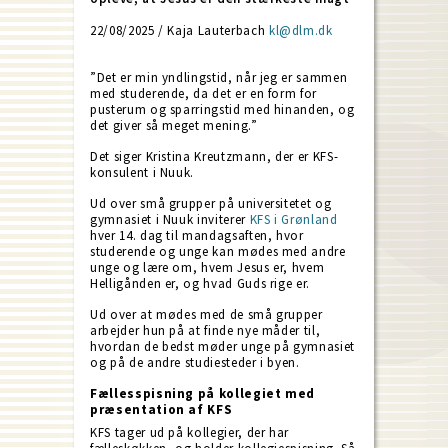
22/08/2025 / Kaja Lauterbach
kl@dlm.dk
”Det er min yndlingstid, når jeg er sammen
med studerende, da det er en form for
pusterum og sparringstid med hinanden, og
det giver så meget mening.”
Det siger Kristina Kreutzmann, der er KFS-
konsulent i Nuuk.
Ud over små grupper på universitetet og
gymnasiet i Nuuk inviterer
KFS i Grønland
hver 14. dag til mandagsaften, hvor
studerende og unge kan mødes med andre
unge og lære om, hvem Jesus er, hvem
Helligånden er, og hvad Guds rige er.
Ud over at mødes med de små grupper
arbejder hun på at finde nye måder til,
hvordan de bedst møder unge på gymnasiet
og på de andre studiesteder i byen.
Fællesspisning på kollegiet med
præsentation af KFS
KFS tager ud på kollegier, der har