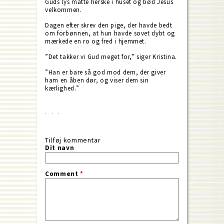
Guds lys måtte herske i huset og bød Jesus
velkommen.
Dagen efter skrev den pige, der havde bedt
om forbønnen, at hun havde sovet dybt og
mærkede en ro og fred i hjemmet.
”Det takker vi Gud meget for,” siger Kristina.
”Han er bare så god mod dem, der giver
ham en åben dør, og viser dem sin
kærlighed.”
Tilføj kommentar
Dit navn
Comment
*