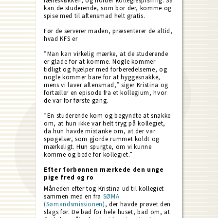
fælleskøkken, og holder kollegiespisning. Så
kan de studerende, som bor der, komme og
spise med til aftensmad helt gratis.
Før de serverer maden, præsenterer de altid,
hvad KFS er
”Man kan virkelig mærke, at de studerende
er glade for at komme. Nogle kommer
tidligt og hjælper med forberedelserne, og
nogle kommer bare for at hyggesnakke,
mens vi laver aftensmad,” siger Kristina og
fortæller en episode fra et kollegium, hvor
de var for første gang.
”En studerende kom og begyndte at snakke
om, at hun ikke var helt tryg på kollegiet,
da hun havde mistanke om, at der var
spøgelser, som gjorde rummet koldt og
mærkeligt. Hun spurgte, om vi kunne
komme og bede for kollegiet.”
Efter forbønnen mærkede den unge
pige fred og ro
Måneden efter tog Kristina ud til kollegiet
sammen med en fra
SØMA
(Sømandsmissionen)
, der havde prøvet den
slags før. De bad for hele huset, bad om, at