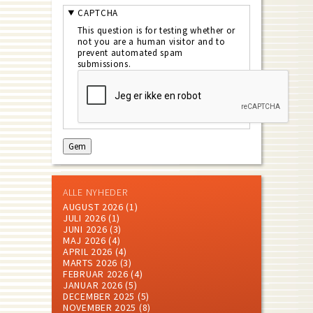
CAPTCHA
This question is for testing whether or
not you are a human visitor and to
prevent automated spam
submissions.
ALLE NYHEDER
AUGUST 2026
(1)
JULI 2026
(1)
JUNI 2026
(3)
MAJ 2026
(4)
APRIL 2026
(4)
MARTS 2026
(3)
FEBRUAR 2026
(4)
JANUAR 2026
(5)
DECEMBER 2025
(5)
NOVEMBER 2025
(8)