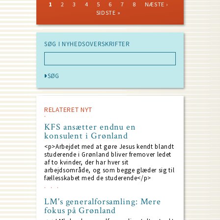
CURRENT
PAGE
PAGE
PAGE
PAGE
PAGE
PAGE
PAGE
NEXT
LAST
1
2
3
4
5
6
7
8
NÆSTE ›
PAGE
PAGE
PAGE
Pagination
SIDSTE »
SØG I NYHEDSOVERSKRIFTER
RELATERET NYT
KFS ansætter endnu en
konsulent i Grønland
<p>Arbejdet med at gøre Jesus kendt blandt
studerende i Grønland bliver fremover ledet
af to kvinder, der har hver sit
arbejdsområde, og som begge glæder sig til
fællesskabet med de studerende</p>
LM's generalforsamling: Mere
fokus på Grønland