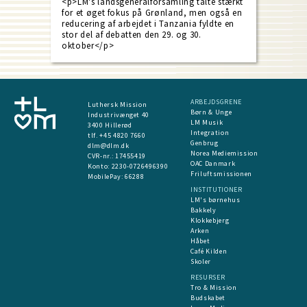
<p>LM's landsgeneralforsamling talte stærkt
for et øget fokus på Grønland, men også en
reducering af arbejdet i Tanzania fyldte en
stor del af debatten den 29. og 30.
oktober</p>
ARBEJDSGRENE
Luthersk Mission
Børn & Unge
Industrivænget 40
LM Musik
3400 Hillerød
Integration
tlf. +45 4820 7660
Genbrug
dlm@dlm.dk
Norea Mediemission
CVR-nr.: 17455419
OAC Danmark
​Konto:
2230-0726496390
Friluftsmissionen
MobilePay:
66288
INSTITUTIONER
LM's børnehus
Bakkely
Klokkebjerg
Arken
Håbet
Café Kilden
Skoler
RESURSER
Tro & Mission
Budskabet