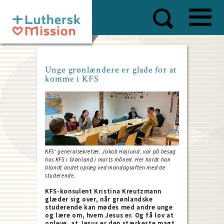
Skip
to
main
content
Unge grønlændere er glade for at
komme i KFS
KFS’ generalsekretær, Jakob Højlund, var på besøg
hos KFS i Grønland i marts måned. Her holdt han
blandt andet oplæg ved mandagsaften med de
studerende.
KFS-konsulent Kristina Kreutzmann
glæder sig over, når grønlandske
studerende kan mødes med andre unge
og lære om, hvem Jesus er. Og få lov at
opleve, at Jesus er den stærkeste magt